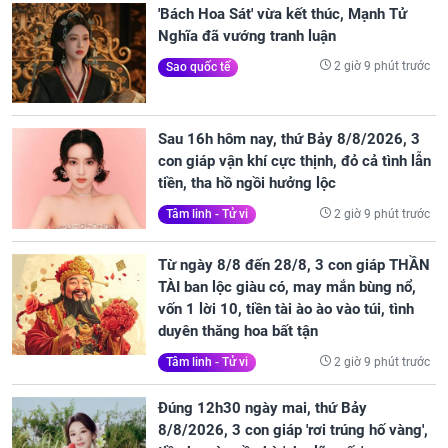
'Bách Hoa Sát' vừa kết thúc, Mạnh Tử
Nghĩa đã vướng tranh luận
2 giờ 9 phút trước
Sao quốc tế
Sau 16h hôm nay, thứ Bảy 8/8/2026, 3
con giáp vận khí cực thịnh, đỏ cả tình lẫn
tiền, tha hồ ngồi hưởng lộc
2 giờ 9 phút trước
Tâm linh - Tử vi
Từ ngày 8/8 đến 28/8, 3 con giáp THẦN
TÀI ban lộc giàu có, may mắn bùng nổ,
vốn 1 lời 10, tiền tài ào ào vào túi, tình
duyên thăng hoa bất tận
2 giờ 9 phút trước
Tâm linh - Tử vi
Đúng 12h30 ngày mai, thứ Bảy
8/8/2026, 3 con giáp 'rơi trúng hố vàng',