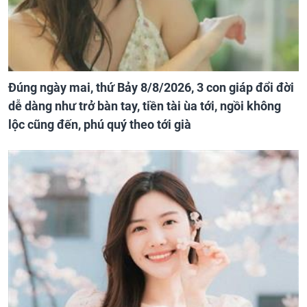
Đúng ngày mai, thứ Bảy 8/8/2026, 3 con giáp đổi đời
dễ dàng như trở bàn tay, tiền tài ùa tới, ngồi không
lộc cũng đến, phú quý theo tới già