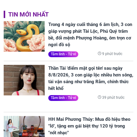
TIN MỚI NHẤT
Trong 4 ngày cuối tháng 6 âm lịch, 3 con
giáp vượng phát Tài Lộc, Phú Quý trăm
bề, đổi mệnh Phượng Hoàng, ôm trọn cơ
ngơi đồ sộ
9 phút trước
Tâm linh - Tử vi
Thần Tài 'điểm mặt gọi tên' sau ngày
8/8/2026, 3 con giáp lộc nhiều hơn sông,
tài vận sáng như trăng Rằm, chính thức
hết khổ
39 phút trước
Tâm linh - Tử vi
HH Mai Phương Thúy: Mua đồ hiệu theo
"lô", tặng em gái biệt thự 120 tỷ trong
"nốt nhạc"