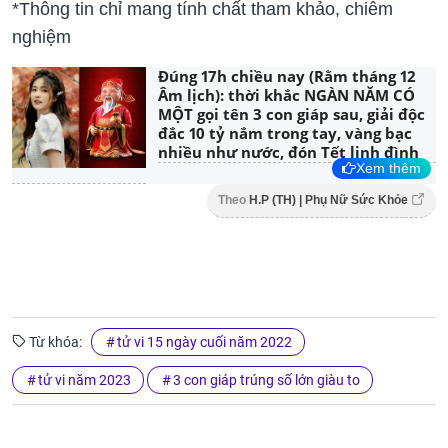
*Thông tin chỉ mang tính chất tham khảo, chiêm
nghiệm
Đúng 17h chiều nay (Rằm tháng 12
Âm lịch): thời khắc NGÀN NĂM CÓ
MỘT gọi tên 3 con giáp sau, giải độc
đắc 10 tỷ nắm trong tay, vàng bạc
nhiều như nước, đón Tết linh đình
Xem thêm
Theo
H.P (TH) | Phụ Nữ Sức Khỏe
Từ khóa:
tử vi 15 ngày cuối năm 2022
tử vi năm 2023
3 con giáp trúng số lớn giàu to