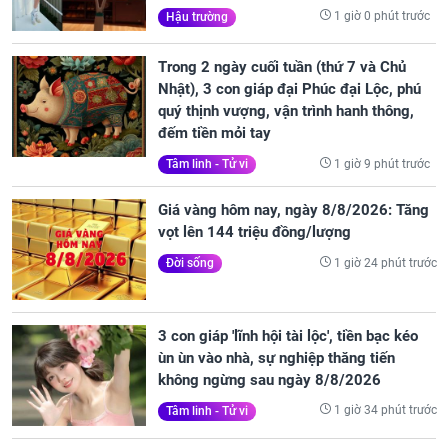
1 giờ 0 phút trước
Hậu trường
Trong 2 ngày cuối tuần (thứ 7 và Chủ
Nhật), 3 con giáp đại Phúc đại Lộc, phú
quý thịnh vượng, vận trình hanh thông,
đếm tiền mỏi tay
1 giờ 9 phút trước
Tâm linh - Tử vi
Giá vàng hôm nay, ngày 8/8/2026: Tăng
vọt lên 144 triệu đồng/lượng
1 giờ 24 phút trước
Đời sống
3 con giáp 'lĩnh hội tài lộc', tiền bạc kéo
ùn ùn vào nhà, sự nghiệp thăng tiến
không ngừng sau ngày 8/8/2026
1 giờ 34 phút trước
Tâm linh - Tử vi