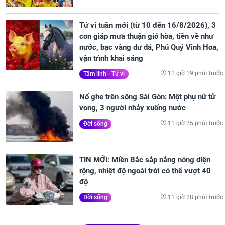
Tử vi tuần mới (từ 10 đến 16/8/2026), 3
con giáp mưa thuận gió hòa, tiền về như
nước, bạc vàng dư dả, Phú Quý Vinh Hoa,
vận trình khai sáng
11 giờ 19 phút trước
Tâm linh - Tử vi
Nổ ghe trên sông Sài Gòn: Một phụ nữ tử
vong, 3 người nhảy xuống nước
11 giờ 25 phút trước
Đời sống
TIN MỚI: Miền Bắc sắp nắng nóng diện
rộng, nhiệt độ ngoài trời có thể vượt 40
độ
11 giờ 28 phút trước
Đời sống