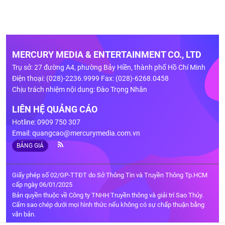
MERCURY MEDIA & ENTERTAINMENT CO., LTD
Trụ sở: 27 đường A4, phường Bảy Hiền, thành phố Hồ Chí Minh
Điện thoại: (028)-2236.9999 Fax: (028)-6268.0458
Chịu trách nhiệm nội dung: Đào Trọng Nhân
LIÊN HỆ QUẢNG CÁO
Hotline: 0909 750 307
Email:
quangcao@mercurymedia.com.vn
BẢNG GIÁ
Giấy phép số 02/GP-TTĐT do Sở Thông Tin và Truyền Thông Tp.HCM
cấp ngày 06/01/2025
Bản quyền thuộc về Công ty TNHH Truyền thông và giải trí Sao Thủy.
Cấm sao chép dưới mọi hình thức nếu không có sự chấp thuận bằng
văn bản.