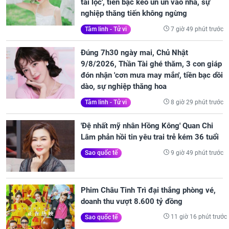
tài lộc', tiền bạc kéo ùn ùn vào nhà, sự
nghiệp thăng tiến không ngừng
7 giờ 49 phút trước
Tâm linh - Tử vi
Đúng 7h30 ngày mai, Chủ Nhật
9/8/2026, Thần Tài ghé thăm, 3 con giáp
đón nhận 'cơn mưa may mắn', tiền bạc dồi
dào, sự nghiệp thăng hoa
8 giờ 29 phút trước
Tâm linh - Tử vi
'Đệ nhất mỹ nhân Hồng Kông' Quan Chi
Lâm phản hồi tin yêu trai trẻ kém 36 tuổi
9 giờ 49 phút trước
Sao quốc tế
Phim Châu Tinh Trì đại thắng phòng vé,
doanh thu vượt 8.600 tỷ đồng
11 giờ 16 phút trước
Sao quốc tế