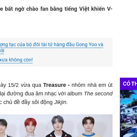
e bất ngờ chào fan bằng tiếng Việt khiến V-
ượng tạc của bộ đôi tài tử hàng đầu Gong Yoo và
ới
xưa không còn!
CÓ T
gày 15/2 vừa qua
Treasure -
nhóm nhà em út
 lại đường đua
âm nhạc
với album
The second
c chủ đề đầy sôi động
Jikjin.