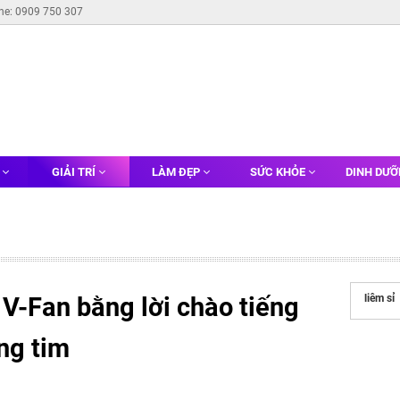
ine: 0909 750 307
G
GIẢI TRÍ
LÀM ĐẸP
SỨC KHỎE
DINH DƯ
 V-Fan bằng lời chào tiếng
liêm sỉ
ng tim