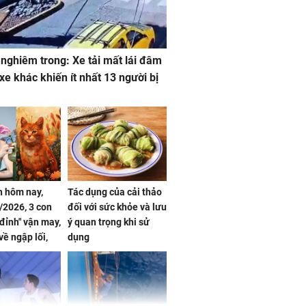
 nghiêm trong: Xe tải mất lái đâm
 xe khác khiến ít nhất 13 người bị
 hôm nay,
Tác dụng của cải thảo
/2026, 3 con
đối với sức khỏe và lưu
 đỉnh" vận may,
ý quan trọng khi sử
về ngập lối,
dụng
ấm no, tình
n mãn