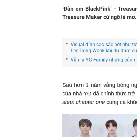
‘Đàn em BlackPink’ - Treasur
Treasure Maker cứ ngỡ là mơ.
Visual đỉnh cao sắc nét như t
Lee Dong Wook khi dự đám cư
Vẫn là YG Family nhưng cảnh 
Sau hơn 1 năm vắng bóng n
của nhà
YG
đã chính thức trở
step: chapter one
cùng ca khú