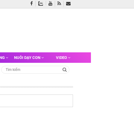
ỠNG
NUÔI DẠY CON
VIDEO