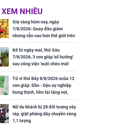
 XEM NHIỀU
n vợ giấu
Ngư dân mất tích đã
ừng có chồng,
được tìm thấy còn
Giá vàng hôm nay, ngày
ly hôn nhưng
sống sau 26 ngày lênh
7/8/2026: Quay đầu giảm
khi nghe mẹ
đênh trên biển Thái
nhưng vẫn cao hơn thế giới trên
g câu này
Bình Dương
7 triệu đồng
Kể từ ngày mai, thứ Sáu
7/8/2026, 3 con giáp 'số hưởng'
sau công việc 'xuôi chèo mát
iệt lên tiếng
mái', tiền tài 'thu về như nước',
ồn thay tim,
tình duyên viên mãn
Tử vi thứ Bảy 8/8/2026 ocủa 12
hứng minh sức
con giáp: Dần - Dậu sự nghiệp
hưng thịnh, tiền tài tăng vọt,
Mão - Thân công việc bất trắc,
tiền mất tật mang
Nữ du khách bị 28 đối tượng vây
ráp, giật phăng dây chuyền vàng
1,1 lượng