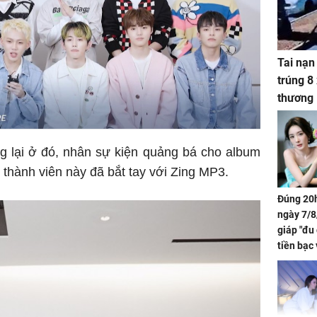
Tai nạn
trúng 8
thương
 lại ở đó, nhân sự kiện quảng bá cho album
 thành viên này đã bắt tay với Zing MP3.
Đúng 20h
ngày 7/8
giáp "đu
tiền bạc 
đón lộc 
tiền viê