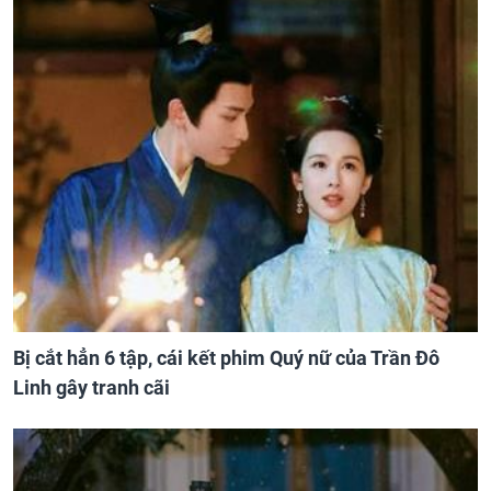
Bị cắt hẳn 6 tập, cái kết phim Quý nữ của Trần Đô
Linh gây tranh cãi