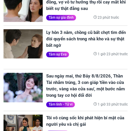
đồng, vợ vô tư hưởng thụ rồi cay mắt khi
biết sự thật đằng sau
23 phút trước
Tâm sự gia đình
Ly hôn 3 năm, chồng cũ bất chợt tìm đến
đòi quyển sách trong nhà kho và sự thật
bất ngờ
1 giờ 23 phút trước
Tâm sự Eva
Sau ngày mai, thứ Bảy 8/8/2026, Thần
Tài nhắm trúng, 3 con giáp 'tiền vào cửa
trước, vàng vào cửa sau', một bước nắm
trong tay cơ hội đổi đời
1 giờ 33 phút trước
Tâm linh - Tử vi
Tôi vô cùng sốc khi phát hiện bí mật của
người yêu và chị gái