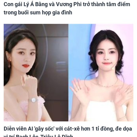
Con gái Lý Á Bằng và Vương Phi trở thành tâm điểm
trong buổi sum họp gia đình
Diễn viên AI 'gây sốc' với cát-xê hơn 1 tỉ đồng, đe dọa
vị trí Bạch Lộc, Triệu Lệ Dĩnh