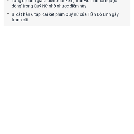
Từng bị đánh giá là diễn xuất kém, Trần Đô Linh 'lội ngược
dòng' trong Quý Nữ nhờ nhược điểm này
Bị cắt hẳn 6 tập, cái kết phim Quý nữ của Trần Đô Linh gây
tranh cãi