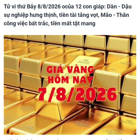
Tử vi thứ Bảy 8/8/2026 ocủa 12 con giáp: Dần - Dậu
sự nghiệp hưng thịnh, tiền tài tăng vọt, Mão - Thân
công việc bất trắc, tiền mất tật mang