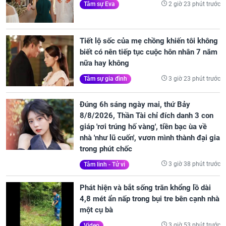
2 giờ 23 phút trước
Tâm sự Eva
Tiết lộ sốc của mẹ chồng khiến tôi không
biết có nên tiếp tục cuộc hôn nhân 7 năm
nữa hay không
3 giờ 23 phút trước
Tâm sự gia đình
Đúng 6h sáng ngày mai, thứ Bảy
8/8/2026, Thần Tài chỉ đích danh 3 con
giáp 'rơi trúng hố vàng', tiền bạc ùa về
nhà 'như lũ cuốn', vươn mình thành đại gia
trong phút chốc
3 giờ 38 phút trước
Tâm linh - Tử vi
Phát hiện và bắt sống trăn khổng lồ dài
4,8 mét ẩn nấp trong bụi tre bên cạnh nhà
một cụ bà
3 giờ 53 phút trước
Video