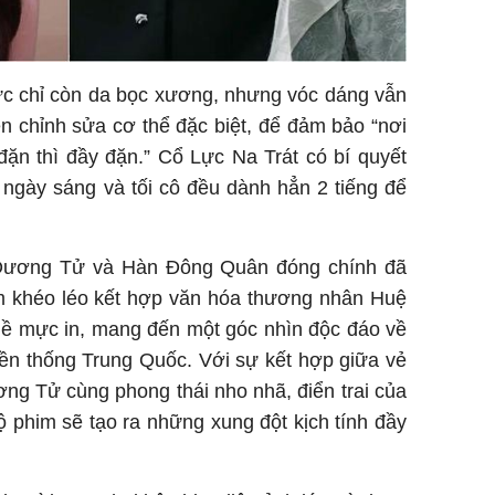
ức chỉ còn da bọc xương, nhưng vóc dáng vẫn
Trong 4 
n chỉnh sửa cơ thể đặc biệt, để đảm bảo “nơi
tháng 6 
giáp vượ
đặn thì đầy đặn.” Cổ Lực Na Trát có bí quyết
Lộc, Phú
i ngày sáng và tối cô đều dành hẳn 2 tiếng để
đổi mện
Hoàng, ô
ngơi đồ 
 Dương Tử và Hàn Đông Quân đóng chính đã
im khéo léo kết hợp văn hóa thương nhân Huệ
hề mực in, mang đến một góc nhìn độc đáo về
ền thống Trung Quốc. Với sự kết hợp giữa vẻ
g Tử cùng phong thái nho nhã, điển trai của
phim sẽ tạo ra những xung đột kịch tính đầy