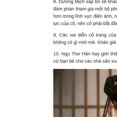
8. Dương Mịch sắp tới sẽ khác
đàm phán tham gia một bộ phi
hơn trong lĩnh vực điện ảnh,
lực của cô, nên cô phải bắt đ
9. Các vai diễn cổ trang củ
không có gì mới mẻ. Khán giả
10. Ngu Thư Hân hay giới thi
cử bạn bè cho các nhà sản xu