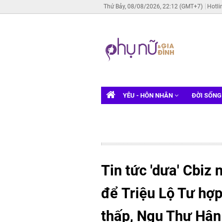
Thứ Bảy, 08/08/2026, 22:12 (GMT+7)
Hotli
YÊU - HÔN NHÂN
ĐỜI SỐN
Tin tức 'dưa' Cbiz
để Triệu Lộ Tư hợ
thấp, Ngu Thư Hân 