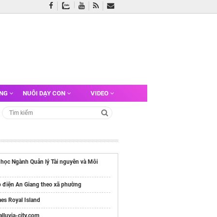
ỠNG
NUÔI DẠY CON
VIDEO
 học Ngành Quản lý Tài nguyên và Môi
p điện An Giang theo xã phường
es Royal Island
/alluvia-city.com