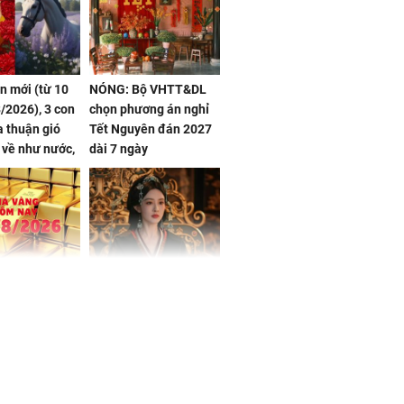
ần mới (từ 10
NÓNG: Bộ VHTT&DL
/2026), 3 con
chọn phương án nghỉ
 thuận gió
Tết Nguyên đán 2027
n về như nước,
dài 7 ngày
 dư dả, Phú
 Hoa, vận
ai sáng
 hôm nay,
'Bách Hoa Sát' vừa kết
/2026: Tăng
thúc, Mạnh Tử Nghĩa
44 triệu
đã vướng tranh luận
ợng