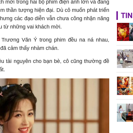
h mời trong hai bộ phim điện ảnh lớn và đang
m thần tượng hiện đại. Dù cô muốn phát triển
TIN
 nhưng các đạo diễn vẫn chưa công nhận năng
ầu từ những vai khách mời.
a Trương Vãn Ý trong phim đều na ná nhau,
 đã cảm thấy nhàm chán.
ệu tài nguyên cho bạn bè, cô cũng thường đề
ất.