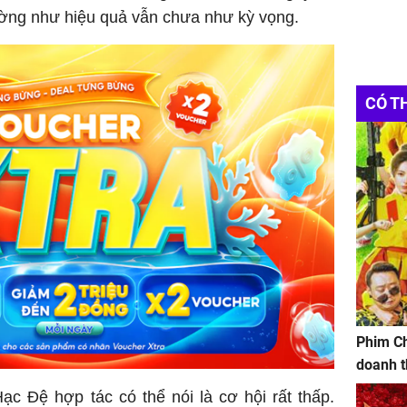
ờng như hiệu quả vẫn chưa như kỳ vọng.
CÓ T
Phim Ch
doanh t
c Đệ hợp tác có thể nói là cơ hội rất thấp.