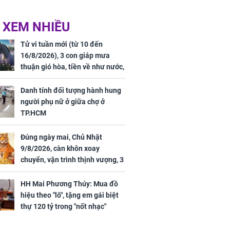
 XEM NHIỀU
Tử vi tuần mới (từ 10 đến
16/8/2026), 3 con giáp mưa
thuận gió hòa, tiền về như nước,
bạc vàng dư dả, Phú Quý Vinh
Hoa, vận trình khai sáng
Danh tính đối tượng hành hung
người phụ nữ ở giữa chợ ở
TP.HCM
Đúng ngày mai, Chủ Nhật
9/8/2026, càn khôn xoay
chuyển, vận trình thịnh vượng, 3
con giáp nhận phúc khí nhà trời,
tình tiền đỏ như son, vận may
HH Mai Phương Thúy: Mua đồ
hanh thông
hiệu theo "lô", tặng em gái biệt
thự 120 tỷ trong "nốt nhạc"