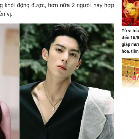
ng khởi động được, hơn nữa 2 người này hợp
n vị.
Tử vi tu
đến 16/8
giáp mưa
hòa, tiề
bạc vàng
Quý Vinh
trình kh
Giá vàng
ngày 8/8
vọt lên 1
đồng/lư