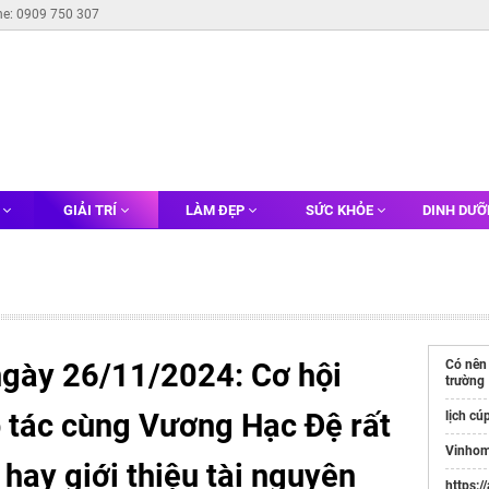
ne: 0909 750 307
G
GIẢI TRÍ
LÀM ĐẸP
SỨC KHỎE
DINH DƯ
 ngày 26/11/2024: Cơ hội
Có nên
trường
p tác cùng Vương Hạc Đệ rất
lịch cú
Vinhom
hay giới thiệu tài nguyên
https:/