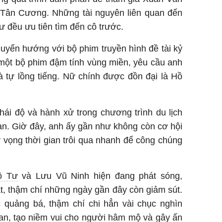
Tân Cương. Những tài nguyên liên quan đến
ư đều ưu tiên tìm đến cô trước.
uyển hướng với bộ phim truyền hình đề tài kỷ
một bộ phim đậm tính vùng miền, yêu cầu anh
 tự lồng tiếng. Nữ chính được đồn đại là Hồ
hái độ và hành xử trong chương trình du lịch
an. Giờ đây, anh ấy gần như không còn cơ hội
hy vọng thời gian trôi qua nhanh để công chúng
ộ Tư
và Lưu Vũ Ninh hiện đang phát sóng,
t, thậm chí những ngày gần đây còn giảm sút.
c quảng bá, thậm chí chi hẳn vài chục nghìn
 fan, tạo niềm vui cho người hâm mộ và gây ấn