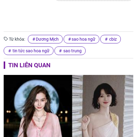
Từ khóa:
Dương Mịch
sao hoa ngữ
cbiz
tin tức sao hoa ngữ
sao trung
TIN LIÊN QUAN