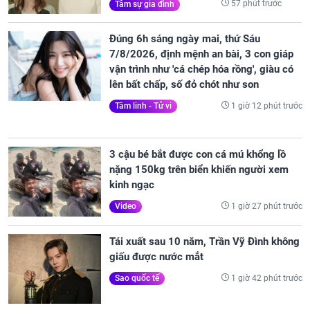
57 phút trước
Tâm sự gia đình
Đúng 6h sáng ngày mai, thứ Sáu
7/8/2026, định mệnh an bài, 3 con giáp
vận trình như 'cá chép hóa rồng', giàu có
lên bất chấp, số đỏ chót như son
1 giờ 12 phút trước
Tâm linh - Tử vi
3 cậu bé bắt được con cá mú khổng lồ
nặng 150kg trên biển khiến người xem
kinh ngạc
1 giờ 27 phút trước
Video
Tái xuất sau 10 năm, Trần Vỹ Đình không
giấu được nước mắt
1 giờ 42 phút trước
Sao quốc tế