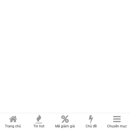
Trang chủ
Tin hot
Mã giảm giá
Chủ đề
Chuyên mục