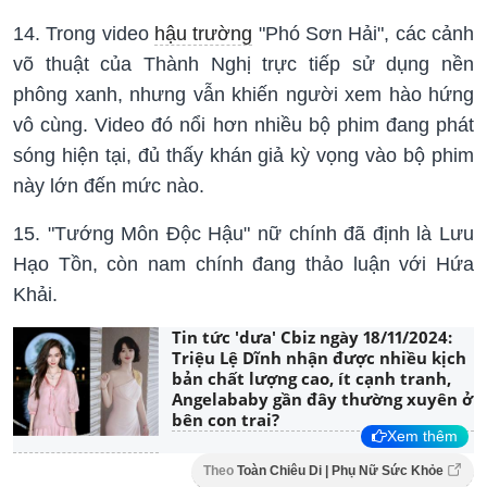
14. Trong video
hậu trường
"Phó Sơn Hải", các cảnh
võ thuật của Thành Nghị trực tiếp sử dụng nền
phông xanh, nhưng vẫn khiến người xem hào hứng
vô cùng. Video đó nổi hơn nhiều bộ phim đang phát
sóng hiện tại, đủ thấy khán giả kỳ vọng vào bộ phim
này lớn đến mức nào.
15. "Tướng Môn Độc Hậu" nữ chính đã định là Lưu
Hạo Tồn, còn nam chính đang thảo luận với Hứa
Khải.
Tin tức 'dưa' Cbiz ngày 18/11/2024:
Triệu Lệ Dĩnh nhận được nhiều kịch
bản chất lượng cao, ít cạnh tranh,
Angelababy gần đây thường xuyên ở
bên con trai?
Xem thêm
Theo
Toàn Chiêu Di | Phụ Nữ Sức Khỏe