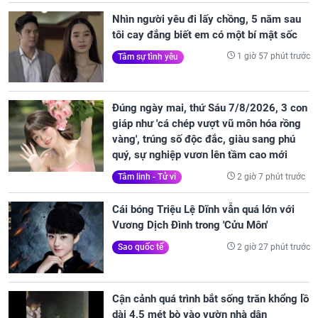
Nhìn người yêu đi lấy chồng, 5 năm sau
tôi cay đắng biết em có một bí mật sốc
1 giờ 57 phút trước
Tâm sự tình yêu
Đúng ngày mai, thứ Sáu 7/8/2026, 3 con
giáp như 'cá chép vượt vũ môn hóa rồng
vàng', trúng số độc đắc, giàu sang phú
quý, sự nghiệp vươn lên tầm cao mới
2 giờ 7 phút trước
Tâm linh - Tử vi
Cái bóng Triệu Lệ Dĩnh vẫn quá lớn với
Vương Dịch Đình trong 'Cửu Môn'
2 giờ 27 phút trước
Sao quốc tế
Cận cảnh quá trình bắt sống trăn khổng lồ
dài 4,5 mét bò vào vườn nhà dân