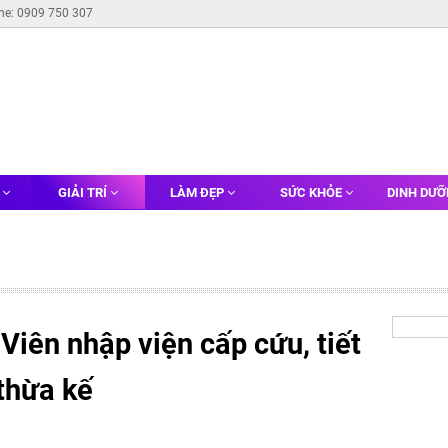
ine: 0909 750 307
G
GIẢI TRÍ
LÀM ĐẸP
SỨC KHỎE
DINH DƯ
Viên nhập viện cấp cứu, tiết
thừa kế