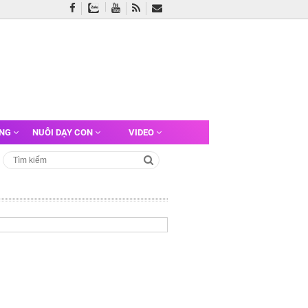
ỠNG
NUÔI DẠY CON
VIDEO