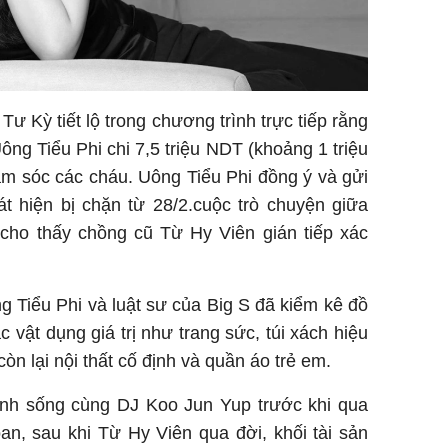
ư Kỳ tiết lộ trong chương trình trực tiếp rằng
g Tiểu Phi chi 7,5 triệu NDT (khoảng 1 triệu
m sóc các cháu. Uông Tiểu Phi đồng ý và gửi
t hiện bị chặn từ 28/2.cuộc trò chuyện giữa
cho thấy chồng cũ Từ Hy Viên gián tiếp xác
ng Tiểu Phi và luật sư của Big S đã kiểm kê đồ
c vật dụng giá trị như trang sức, túi xách hiệu
còn lại nội thất cố định và quần áo trẻ em.
nh sống cùng DJ Koo Jun Yup trước khi qua
an, sau khi Từ Hy Viên qua đời, khối tài sản