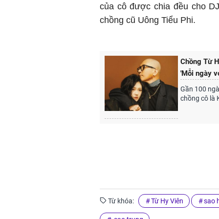
của cô được chia đều cho DJ
chồng cũ Uông Tiểu Phi.
Chồng Từ Hy
'Mỗi ngày vớ
Gần 100 ngày
chồng cô là 
Từ khóa:
Từ Hy Viên
sao 