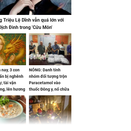
g Triệu Lệ Dĩnh vẫn quá lớn với
ịch Đình trong 'Cửu Môn'
nay, 3 con
NÓNG: Danh tính
ẩn bị nghênh
nhóm đối tượng trộn
, tài vận
Paracetamol vào
ng, lên hương
thuốc Đông y, nổ chữa
g hóa Phượng,
bách bệnh
 may mắn về