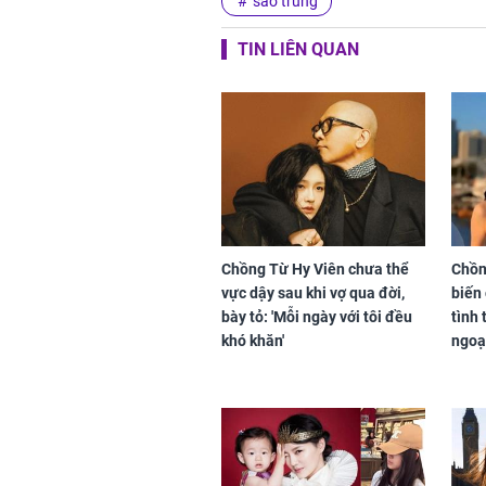
sao trung
TIN LIÊN QUAN
Chồng Từ Hy Viên chưa thể
Chồn
vực dậy sau khi vợ qua đời,
biến 
bày tỏ: 'Mỗi ngày với tôi đều
tình 
khó khăn'
ngoạ