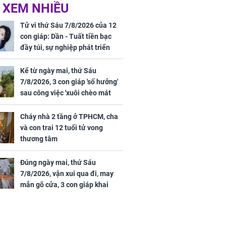
ức khỏe và
Cháy nhà 2 tầng ở
 XEM NHIỀU
 dụng đúng
TPHCM, cha và con
 hạt bình dân
trai 12 tuổi tử vong
Tử vi thứ Sáu 7/8/2026 của 12
thương tâm
con giáp: Dần - Tuất tiền bạc
đầy túi, sự nghiệp phát triển
hưng thịnh, Mão - Thân tài lộc
ảm đạm, mọi sự khó thành công
Kể từ ngày mai, thứ Sáu
mỹ mãn
7/8/2026, 3 con giáp 'số hưởng'
ng nam diễn
sau công việc 'xuôi chèo mát
 ngữ gây phản
mái', tiền tài 'thu về như nước',
c khi than
tình duyên viên mãn
Cháy nhà 2 tầng ở TPHCM, cha
và con trai 12 tuổi tử vong
thương tâm
Đúng ngày mai, thứ Sáu
7/8/2026, vận xui qua đi, may
mắn gõ cửa, 3 con giáp khai
thông vận mệnh, tiền nhiều vô
kể, phước lộc đầy nhà, trúng số
độc đắc