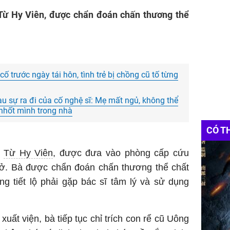
ừ Hy Viên, được chẩn đoán chấn thương thể
ố trước ngày tái hôn, tình trẻ bị chồng cũ tố từng
u sự ra đi của cố nghệ sĩ: Mẹ mất ngủ, không thể
nhốt mình trong nhà
CÓ T
a
Từ Hy Viên
, được đưa vào phòng cấp cứu
hở. Bà được chẩn đoán chấn thương thể chất
ng tiết lộ phải gặp bác sĩ tâm lý và sử dụng
uất viện, bà tiếp tục chỉ trích con rể cũ Uông