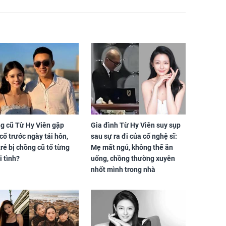
g cũ Từ Hy Viên gặp
Gia đình Từ Hy Viên suy sụp
cố trước ngày tái hôn,
sau sự ra đi của cố nghệ sĩ:
trẻ bị chồng cũ tố từng
Mẹ mất ngủ, không thể ăn
i tình?
uống, chồng thường xuyên
nhốt mình trong nhà