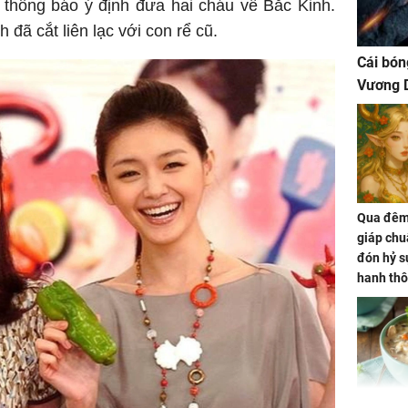
 thông báo ý định đưa hai cháu về Bắc Kinh.
đã cắt liên lạc với con rể cũ.
Cái bón
Vương D
Qua đêm 
giáp chu
đón hỷ sự
hanh thô
hóa Rồn
gom hết
nhà