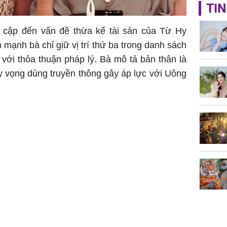
Giá trị s
TIN
cách sử
của loại
cập đến vấn đề thừa kế tài sản của Từ Hy
mạnh bà chỉ giữ vị trí thứ ba trong danh sách
với thỏa thuận pháp lý. Bà mô tả bản thân là
y vọng dùng truyền thông gây áp lực với Uông
Chân du
viên Hoa
ứng ngượ
nghèo