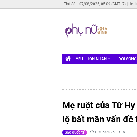
Thứ Sáu, 07/08/2026, 05:09 (GMT+7)
Hotl
YÊU - HÔN NHÂN
ĐỜI SỐN
Mẹ ruột của Từ Hy 
lộ bất mãn vấn đề 
10/05/2025 19:15
Sao quốc tế