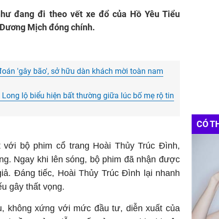
hư đang đi theo vết xe đổ của Hồ Yêu Tiểu
Dương Mịch đóng chính.
đoán 'gây bão', sở hữu dàn khách mời toàn nam
 Long lộ biểu hiện bất thường giữa lúc bố mẹ rộ tin
CÓ T
t với bộ phim cổ trang Hoài Thủy Trúc Đình,
ng. Ngay khi lên sóng, bộ phim đã nhận được
iả. Đáng tiếc, Hoài Thủy Trúc Đình lại nhanh
u gây thất vọng.
u, không xứng với mức đầu tư, diễn xuất của