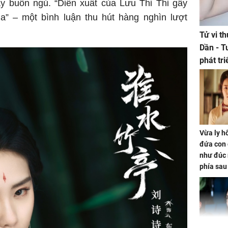
ây buồn ngủ. “Diễn xuất của Lưu Thi Thi gây
a” – một bình luận thu hút hàng nghìn lượt
Tử vi t
Dần - T
phát tr
ảm đạm
Vừa ly hô
đứa con 
như đúc 
phía sau