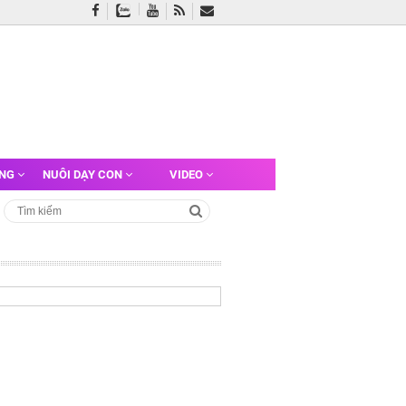
ỠNG
NUÔI DẠY CON
VIDEO