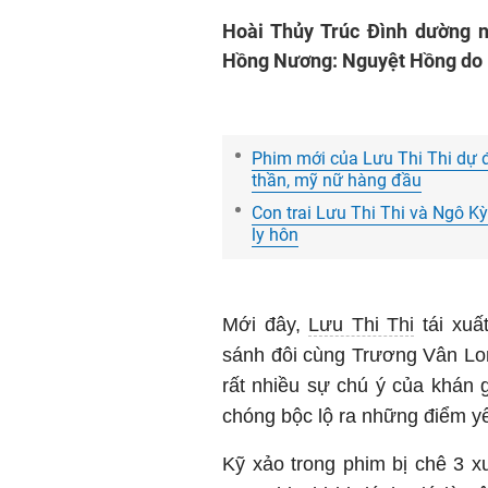
Hoài Thủy Trúc Đình dường n
Hồng Nương: Nguyệt Hồng do 
Phim mới của Lưu Thi Thi dự 
thần, mỹ nữ hàng đầu
Con trai Lưu Thi Thi và Ngô Kỳ
ly hôn
Mới đây,
Lưu Thi Thi
tái xuấ
sánh đôi cùng Trương Vân Lo
rất nhiều sự chú ý của khán g
chóng bộc lộ ra những điểm yế
Kỹ xảo trong phim bị chê 3 x