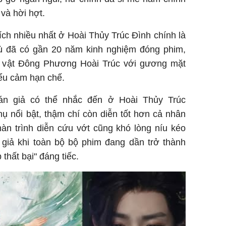
 và hời hợt.
rích nhiều nhất ở Hoài Thủy Trúc Đình chính là
Dù đã có gần 20 năm kinh nghiệm đóng phim,
ân vật Đông Phương Hoài Trúc với gương mặt
iểu cảm hạn chế.
n giả có thể nhắc đến ở Hoài Thủy Trúc
hụ nổi bật, thậm chí còn diễn tốt hơn cả nhân
màn trình diễn cứu vớt cũng khó lòng níu kéo
giả khi toàn bộ bộ phim đang dần trở thành
 thất bại" đáng tiếc.