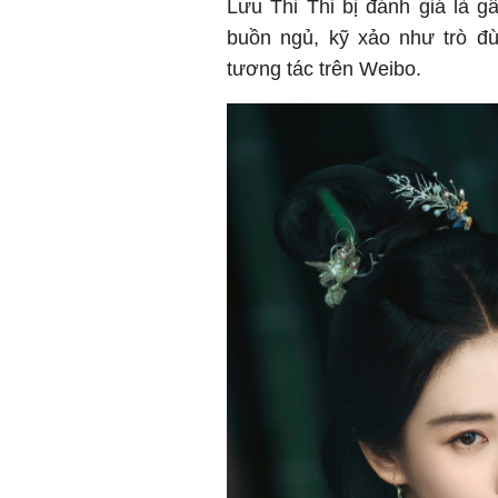
Lưu Thi Thi bị đánh giá là g
buồn ngủ, kỹ xảo như trò đù
tương tác trên Weibo.