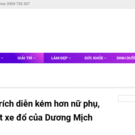
line: 0909 750 307
G
GIẢI TRÍ
LÀM ĐẸP
SỨC KHỎE
DINH DƯ
trích diễn kém hơn nữ phụ,
ết xe đổ của Dương Mịch