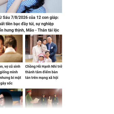
hứ Sáu 7/8/2026 của 12 con giáp:
uất tiền bạc đầy túi, sự nghiệp
iển hưng thịnh, Mão - Thân tài lộc
, mọi sự khó thành công mỹ mãn
n, vợ cũ sinh
Chồng Hồ Hạnh Nhi trở
giống mình
thành tâm điểm bàn
nhưng bí mật
tán trên mạng xã hội
 gây sốc