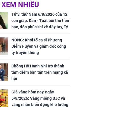
 XEM NHIỀU
 ở tuổi 20 của
NÓNG: Khởi tố ca sĩ
Vương Phi sau
Phương Diễm Huyền
Tử vi thứ Năm 6/8/2026 của 12
ẫu thuật gây
và giám đốc công ty
con giáp: Dần - Tuất bội thu tiền
truyền thông
bạc, đón phúc khí về đầy tay, Tý
- Mão công việc khó khăn, tiền
bạc đội nón ra đi
NÓNG: Khởi tố ca sĩ Phương
Diễm Huyền và giám đốc công
h nữ diễn viên
ty truyền thông
 gặp tai nạn,
u 50 mũi
Chồng Hồ Hạnh Nhi trở thành
tâm điểm bàn tán trên mạng xã
hội
Giá vàng hôm nay, ngày
5/8/2026: Vàng miếng SJC và
vàng nhẫn biến động khó lường