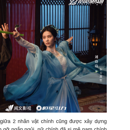
 giữa 2 nhân vật chính cũng được xây dựng
p gỡ ngắn ngủi, nữ chính đã si mê nam chính