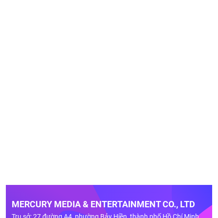
MERCURY MEDIA & ENTERTAINMENT CO., LTD
Trụ sở: 27 đường A4, phường Bảy Hiền, thành phố Hồ Chí Minh