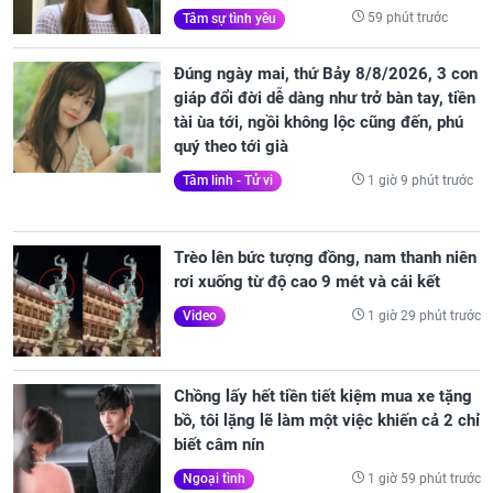
59 phút trước
Tâm sự tình yêu
Đúng ngày mai, thứ Bảy 8/8/2026, 3 con
giáp đổi đời dễ dàng như trở bàn tay, tiền
tài ùa tới, ngồi không lộc cũng đến, phú
quý theo tới già
1 giờ 9 phút trước
Tâm linh - Tử vi
Trèo lên bức tượng đồng, nam thanh niên
rơi xuống từ độ cao 9 mét và cái kết
1 giờ 29 phút trước
Video
Chồng lấy hết tiền tiết kiệm mua xe tặng
bồ, tôi lặng lẽ làm một việc khiến cả 2 chỉ
biết câm nín
1 giờ 59 phút trước
Ngoại tình