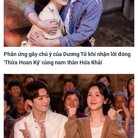
Phản ứng gây chú ý của Dương Tử khi nhận lời đóng
'Thừa Hoan Ký' cùng nam thần Hứa Khải