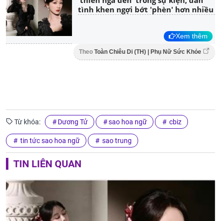
tình khen ngợi bớt 'phèn' hơn nhiều
Xem thêm
Theo
Toàn Chiêu Di (TH) | Phụ Nữ Sức Khỏe
Từ khóa:
Dương Tử
sao hoa ngữ
cbiz
tin tức sao hoa ngữ
sao trung
TIN LIÊN QUAN