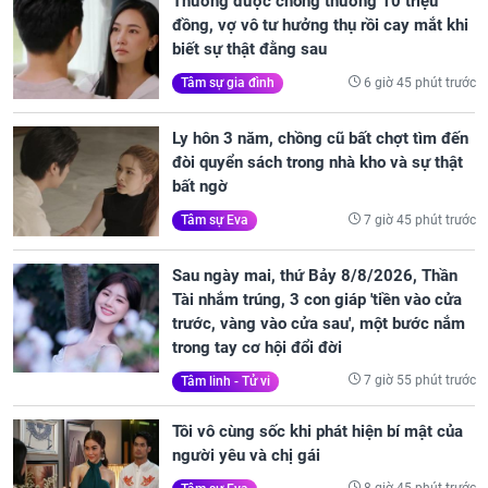
Thường được chồng thường 10 triệu
đồng, vợ vô tư hưởng thụ rồi cay mắt khi
biết sự thật đằng sau
6 giờ 45 phút trước
Tâm sự gia đình
Ly hôn 3 năm, chồng cũ bất chợt tìm đến
đòi quyển sách trong nhà kho và sự thật
bất ngờ
7 giờ 45 phút trước
Tâm sự Eva
Sau ngày mai, thứ Bảy 8/8/2026, Thần
Tài nhắm trúng, 3 con giáp 'tiền vào cửa
trước, vàng vào cửa sau', một bước nắm
trong tay cơ hội đổi đời
7 giờ 55 phút trước
Tâm linh - Tử vi
Tôi vô cùng sốc khi phát hiện bí mật của
người yêu và chị gái