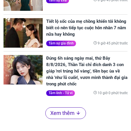
8 giờ 45 phút trước
Tâm sự Eva
Tiết lộ sốc của mẹ chồng khiến tôi không
biết có nên tiếp tục cuộc hôn nhân 7 năm
nữa hay không
9 giờ 45 phút trước
Tâm sự gia đình
Đúng 6h sáng ngày mai, thứ Bảy
8/8/2026, Thần Tài chỉ đích danh 3 con
giáp 'rơi trúng hố vàng', tiền bạc ùa về
nhà 'như lũ cuốn', vươn mình thành đại gia
trong phút chốc
10 giờ 0 phút trước
Tâm linh - Tử vi
Xem thêm