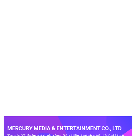
MERCURY MEDIA & ENTERTAINMENT CO., LTD
Trụ sở: 27 đường A4, phường Bảy Hiền, thành phố Hồ Chí Minh