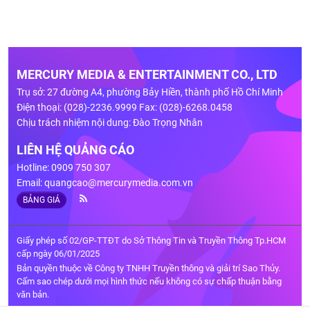
MERCURY MEDIA & ENTERTAINMENT CO., LTD
Trụ sở: 27 đường A4, phường Bảy Hiền, thành phố Hồ Chí Minh
Điện thoại: (028)-2236.9999 Fax: (028)-6268.0458
Chịu trách nhiệm nội dung: Đào Trọng Nhân
LIÊN HỆ QUẢNG CÁO
Hotline: 0909 750 307
Email:
quangcao@mercurymedia.com.vn
BẢNG GIÁ
Giấy phép số 02/GP-TTĐT do Sở Thông Tin và Truyền Thông Tp.HCM
cấp ngày 06/01/2025
Bản quyền thuộc về Công ty TNHH Truyền thông và giải trí Sao Thủy.
Cấm sao chép dưới mọi hình thức nếu không có sự chấp thuận bằng
văn bản.