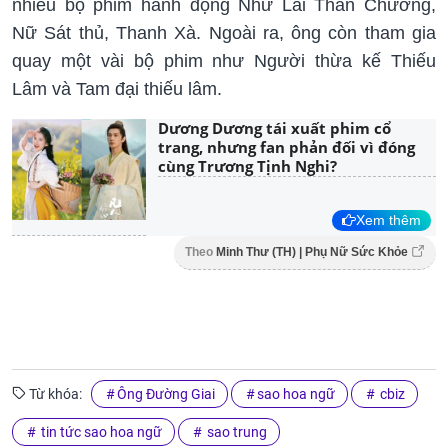
nhiều bộ phim hành động Như Lai Thần Chưởng,
Nữ Sát thủ, Thanh Xà. Ngoài ra, ông còn tham gia
quay một vài bộ phim như Người thừa kế Thiếu
Lâm và Tam đại thiếu lâm.
Dương Dương tái xuất phim cổ
trang, nhưng fan phản đối vì đóng
cùng Trương Tịnh Nghi?
Xem thêm
Theo
Minh Thư (TH) | Phụ Nữ Sức Khỏe
Từ khóa:
Ông Đường Giai
sao hoa ngữ
cbiz
tin tức sao hoa ngữ
sao trung