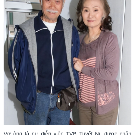
Vợ ông là nữ diễn viên TVB Tuyết Ni, được chẩn