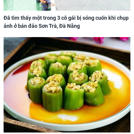
Đã tìm thấy một trong 3 cô gái bị sóng cuốn khi chụp
ảnh ở bán đảo Sơn Trà, Đà Nẵng