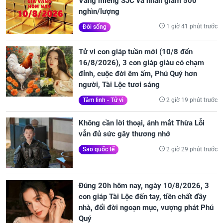
Vàng miếng SJC và nhẫn giảm 500
nghìn/lượng
1 giờ 41 phút trước
Đời sống
Tử vi con giáp tuần mới (10/8 đến
16/8/2026), 3 con giáp giàu có chạm
đỉnh, cuộc đời êm ấm, Phú Quý hơn
người, Tài Lộc tươi sáng
2 giờ 19 phút trước
Tâm linh - Tử vi
Không cần lời thoại, ánh mắt Thừa Lỗi
vẫn đủ sức gây thương nhớ
2 giờ 29 phút trước
Sao quốc tế
Đúng 20h hôm nay, ngày 10/8/2026, 3
con giáp Tài Lộc đến tay, tiền chất đầy
nhà, đổi đời ngoạn mục, vượng phát Phú
Quý