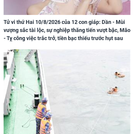
Tử vi thứ Hai 10/8/2026 của 12 con giáp: Dần - Mùi
vượng sắc tài lộc, sự nghiệp thăng tiến vượt bậc, Mão
- Tỵ công việc trắc trở, tiền bạc thiếu trước hụt sau