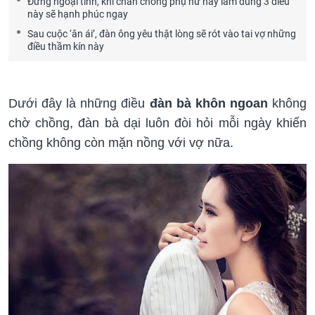
Đừng ngoại tình, khi chán chồng phụ nữ hãy làm đúng 3 điều
này sẽ hạnh phúc ngay
Sau cuộc ‘ân ái’, đàn ông yêu thật lòng sẽ rót vào tai vợ những
điều thầm kín này
Dưới đây là những điều
đàn bà khôn ngoan
không
chờ chồng, đàn bà dại luôn đòi hỏi mỗi ngày khiến
chồng không còn mặn nồng với vợ nữa.