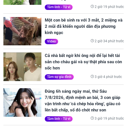
2 giờ 19 phút trước
Tâm linh - Tử vi
Một con bê sinh ra với 3 mắt, 2 miệng và
2 mũi đã khiến người dân địa phương
kinh ngạc
2 giờ 34 phút trước
Video
Cả nhà bất ngờ khi ông nội để lại hết tài
sản cho cháu gái và sự thật phía sau còn
sốc hơn
3 giờ 4 phút trước
Tâm sự gia đình
Đúng 6h sáng ngày mai, thứ Sáu
7/8/2026, định mệnh an bài, 3 con giáp
vận trình như 'cá chép hóa rồng', giàu có
lên bất chấp, số đỏ chót như son
3 giờ 19 phút trước
Tâm linh - Tử vi