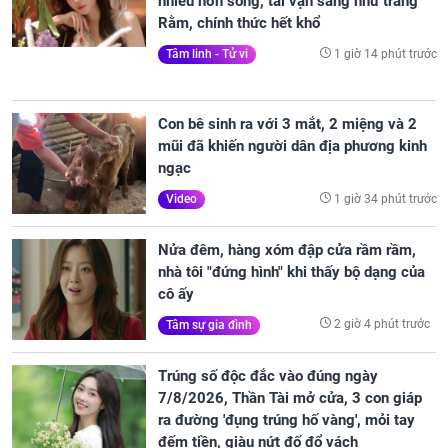
nhiều hơn sông, tài vận sáng như trăng
Rằm, chính thức hết khổ
1 giờ 14 phút trước
Tâm linh - Tử vi
Con bê sinh ra với 3 mắt, 2 miệng và 2
mũi đã khiến người dân địa phương kinh
ngạc
1 giờ 34 phút trước
Video
Nửa đêm, hàng xóm đập cửa rầm rầm,
nhà tôi "đứng hình" khi thấy bộ dạng của
cô ấy
2 giờ 4 phút trước
Tâm sự gia đình
Trúng số độc đắc vào đúng ngày
7/8/2026, Thần Tài mở cửa, 3 con giáp
ra đường 'đụng trúng hố vàng', mỏi tay
đếm tiền, giàu nứt đố đổ vách