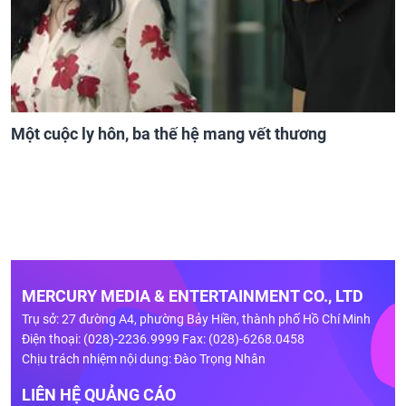
Một cuộc ly hôn, ba thế hệ mang vết thương
MERCURY MEDIA & ENTERTAINMENT CO., LTD
Trụ sở: 27 đường A4, phường Bảy Hiền, thành phố Hồ Chí Minh
Điện thoại: (028)-2236.9999 Fax: (028)-6268.0458
Chịu trách nhiệm nội dung: Đào Trọng Nhân
LIÊN HỆ QUẢNG CÁO