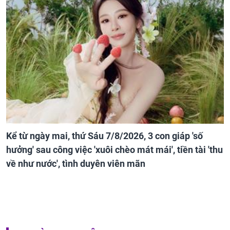
Kể từ ngày mai, thứ Sáu 7/8/2026, 3 con giáp 'số
hưởng' sau công việc 'xuôi chèo mát mái', tiền tài 'thu
về như nước', tình duyên viên mãn