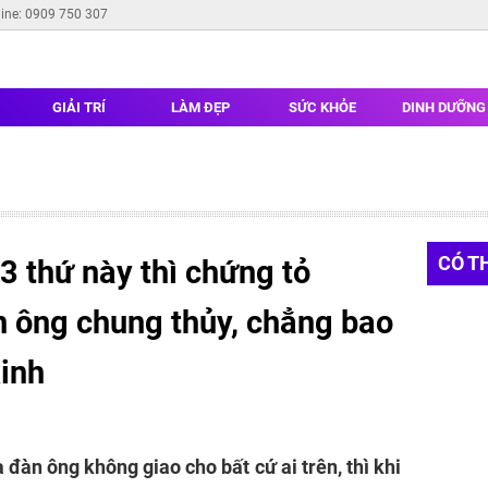
line: 0909 750 307
GIẢI TRÍ
LÀM ĐẸP
SỨC KHỎE
DINH DƯỠN
CÓ T
3 thứ này thì chứng tỏ
n ông chung thủy, chẳng bao
xinh
đàn ông không giao cho bất cứ ai trên, thì khi