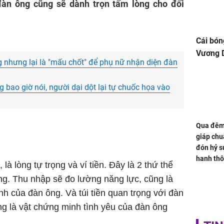
đàn ông cũng sẽ dành trọn tấm lòng cho đối
Cái bón
Vương D
ng nhưng lại là "mấu chốt" để phụ nữ nhận diện đàn
 bao giờ nói, người dại dột lại tự chuốc họa vào
Qua đêm 
giáp chu
đón hỷ sự
hanh thô
là lòng tự trọng và ví tiền. Đây là 2 thứ thể
hóa Rồn
 ông. Thu nhập sẽ đo lường năng lực, cũng là
gom hết
nhà
nh của đàn ông. Và túi tiền quan trọng với đàn
ng là vật chứng minh tình yêu của đàn ông