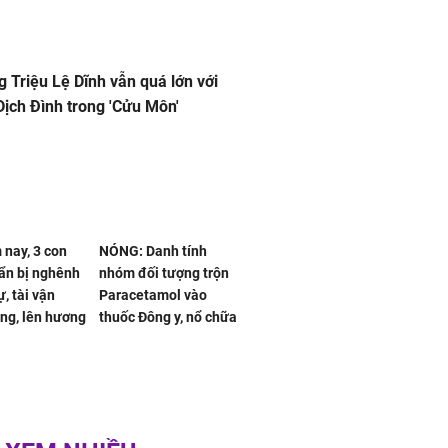
g Triệu Lệ Dĩnh vẫn quá lớn với
ịch Đình trong 'Cửu Môn'
nay, 3 con
NÓNG: Danh tính
ẩn bị nghênh
nhóm đối tượng trộn
, tài vận
Paracetamol vào
ng, lên hương
thuốc Đông y, nổ chữa
g hóa Phượng,
bách bệnh
 may mắn về