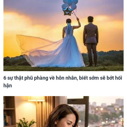
6 sự thật phũ phàng về hôn nhân, biết sớm sẽ bớt hối
hận