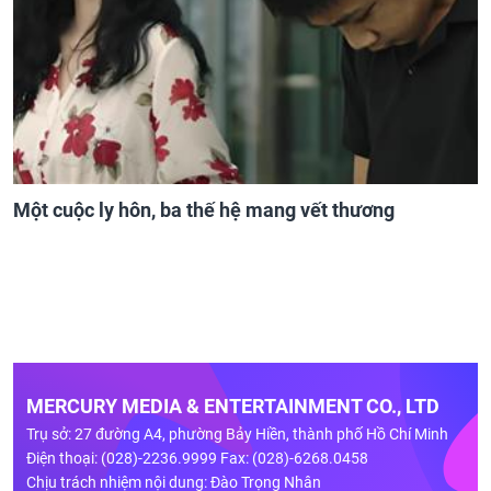
Một cuộc ly hôn, ba thế hệ mang vết thương
MERCURY MEDIA & ENTERTAINMENT CO., LTD
Trụ sở: 27 đường A4, phường Bảy Hiền, thành phố Hồ Chí Minh
Điện thoại: (028)-2236.9999 Fax: (028)-6268.0458
Chịu trách nhiệm nội dung: Đào Trọng Nhân