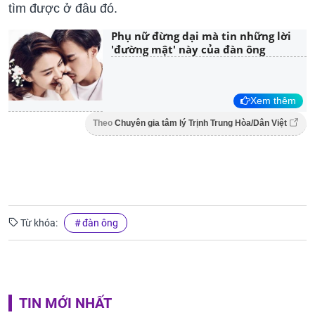
tìm được ở đâu đó.
Phụ nữ đừng dại mà tin những lời
'đường mật' này của đàn ông
Xem thêm
Theo
Chuyên gia tâm lý Trịnh Trung Hòa/Dân Việt
Từ khóa:
đàn ông
TIN MỚI NHẤT