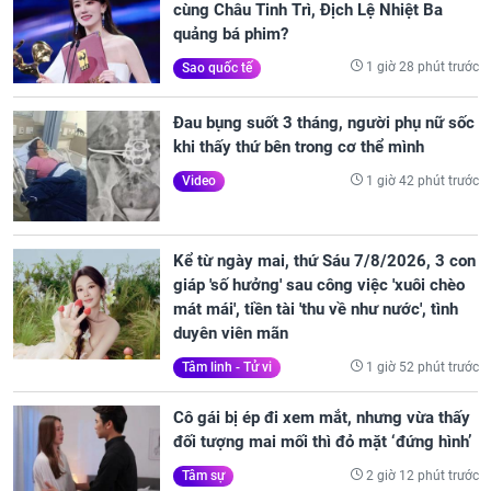
cùng Châu Tinh Trì, Địch Lệ Nhiệt Ba
quảng bá phim?
1 giờ 28 phút trước
Sao quốc tế
Đau bụng suốt 3 tháng, người phụ nữ sốc
khi thấy thứ bên trong cơ thể mình
1 giờ 42 phút trước
Video
Kể từ ngày mai, thứ Sáu 7/8/2026, 3 con
giáp 'số hưởng' sau công việc 'xuôi chèo
mát mái', tiền tài 'thu về như nước', tình
duyên viên mãn
1 giờ 52 phút trước
Tâm linh - Tử vi
Cô gái bị ép đi xem mắt, nhưng vừa thấy
đối tượng mai mối thì đỏ mặt ‘đứng hình’
2 giờ 12 phút trước
Tâm sự