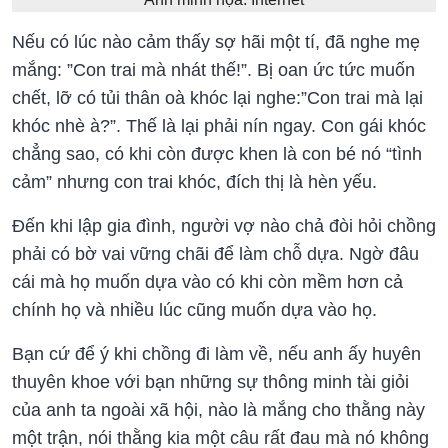
Nếu có lúc nào cảm thấy sợ hãi một tí, đã nghe mẹ
mắng: ”Con trai mà nhát thế!”. Bị oan ức tức muốn
chết, lỡ có tủi thân oà khóc lại nghe:”Con trai mà lại
khóc nhè à?”. Thế là lại phải nín ngay. Con gái khóc
chẳng sao, có khi còn được khen là con bé nó “tình
cảm” nhưng con trai khóc, đích thị là hèn yếu.
Đến khi lập gia đình, người vợ nào chả đòi hỏi chồng
phải có bờ vai vững chãi để làm chỗ dựa. Ngờ đâu
cái mà họ muốn dựa vào có khi còn mềm hơn cả
chính họ và nhiều lúc cũng muốn dựa vào họ.
Bạn cứ để ý khi chồng đi làm về, nếu anh ấy huyên
thuyên khoe với bạn những sự thông minh tài giỏi
của anh ta ngoài xã hội, nào là mắng cho thằng này
một trận, nói thằng kia một câu rất đau mà nó không