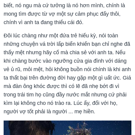
biết, nó ngu mà cứ tưởng là nó hơn mình, chính là
mong tìm được từ vợ một sự cảm phục đấy thôi,
chính vì anh ta đang thiếu cái đó.
Đôi lúc chàng như một đứa trẻ hiếu kỳ, nói toàn
những chuyện vá trời lấp biển khiến bạn chỉ nghe đã
thấy mệt nhưng hãy cố mà chia sẻ với anh ta. Nếu
khi chàng bước vào ngưỡng cửa gia đình với dáng
vẻ ủ rũ, mỏi mệt, hỏi không buồn nói chính là khi anh
ta thất bại trên đường đời hay gặp một gì uất ức. Giá
mà đàn ông khóc được thì có lẽ đã nhẹ bớt đi vì
trong trái tim họ cũng đầy nước mắt nhưng cứ phải
kìm lại không cho nó trào ra. Lúc ấy, đối với họ,
người vợ tốt phải là người ... mẹ hiền.