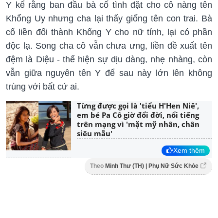
Y kể rằng ban đầu bà cố tình đặt cho cô nàng tên
Khổng Uy nhưng cha lại thấy giống tên con trai. Bà
cố liền đổi thành Khổng Y cho nữ tính, lại có phần
độc lạ. Song cha cô vẫn chưa ưng, liền đề xuất tên
đệm là Diệu - thể hiện sự dịu dàng, nhẹ nhàng, còn
vẫn giữa nguyên tên Y để sau này lớn lên không
trùng với bất cứ ai.
Từng được gọi là 'tiểu H'Hen Niê',
em bé Pa Cô giờ đổi đời, nổi tiếng
trên mạng vì 'mặt mỹ nhân, chân
siêu mẫu'
Xem thêm
Theo
Minh Thư (TH) | Phụ Nữ Sức Khỏe