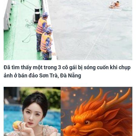
Đã tìm thấy một trong 3 cô gái bị sóng cuốn khi chụp
ảnh ở bán đảo Sơn Trà, Đà Nẵng