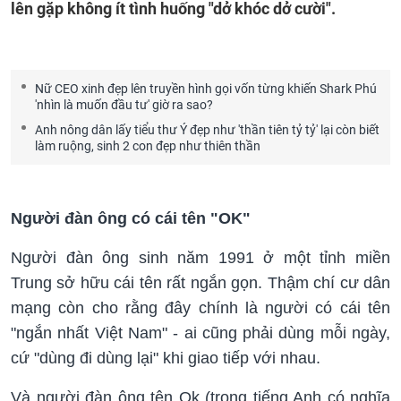
lên gặp không ít tình huống "dở khóc dở cười".
Nữ CEO xinh đẹp lên truyền hình gọi vốn từng khiến Shark Phú
'nhìn là muốn đầu tư' giờ ra sao?
Anh nông dân lấy tiểu thư Ý đẹp như 'thần tiên tỷ tỷ' lại còn biết
làm ruộng, sinh 2 con đẹp như thiên thần
Người đàn ông có cái tên "OK"
Người đàn ông sinh năm 1991 ở một tỉnh miền
Trung sở hữu cái tên rất ngắn gọn. Thậm chí cư dân
mạng còn cho rằng đây chính là người có cái tên
"ngắn nhất Việt Nam" - ai cũng phải dùng mỗi ngày,
cứ "dùng đi dùng lại" khi giao tiếp với nhau.
Và người đàn ông tên Ok (trong tiếng Anh có nghĩa