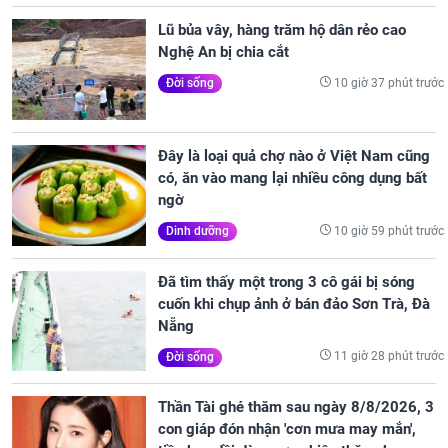
Lũ bủa vây, hàng trăm hộ dân rẻo cao
Nghệ An bị chia cắt
10 giờ 37 phút trước
Đời sống
Đây là loại quả chợ nào ở Việt Nam cũng
có, ăn vào mang lại nhiều công dụng bất
ngờ
10 giờ 59 phút trước
Dinh dưỡng
Đã tìm thấy một trong 3 cô gái bị sóng
cuốn khi chụp ảnh ở bán đảo Sơn Trà, Đà
Nẵng
11 giờ 28 phút trước
Đời sống
Thần Tài ghé thăm sau ngày 8/8/2026, 3
con giáp đón nhận 'cơn mưa may mắn',