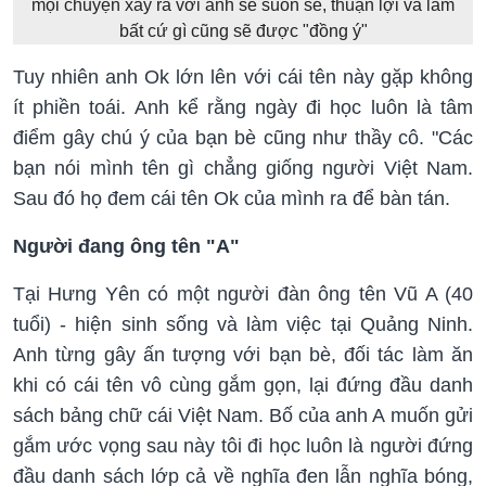
mọi chuyện xảy ra với anh sẽ suôn sẻ, thuận lợi và làm
bất cứ gì cũng sẽ được "đồng ý"
Tuy nhiên anh Ok lớn lên với cái tên này gặp không
ít phiền toái. Anh kể rằng ngày đi học luôn là tâm
điểm gây chú ý của bạn bè cũng như thầy cô. "Các
bạn nói mình tên gì chẳng giống người Việt Nam.
Sau đó họ đem cái tên Ok của mình ra để bàn tán.
Người đang ông tên "A"
Tại Hưng Yên có một người đàn ông tên Vũ A (40
tuổi) - hiện sinh sống và làm việc tại Quảng Ninh.
Anh từng gây ấn tượng với bạn bè, đối tác làm ăn
khi có cái tên vô cùng gắm gọn, lại đứng đầu danh
sách bảng chữ cái Việt Nam. Bố của anh A muốn gửi
gắm ước vọng sau này tôi đi học luôn là người đứng
đầu danh sách lớp cả về nghĩa đen lẫn nghĩa bóng,