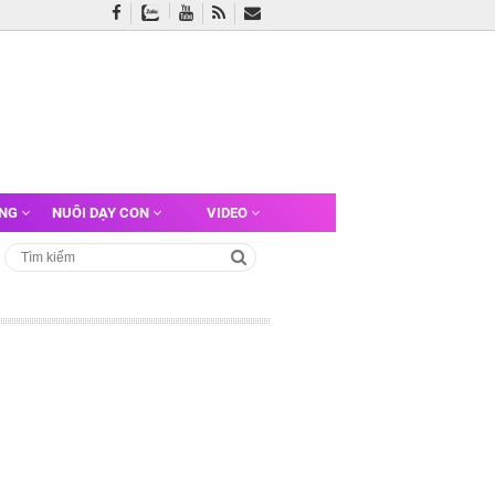
ỠNG
NUÔI DẠY CON
VIDEO