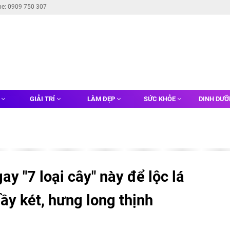
ne: 0909 750 307
G
GIẢI TRÍ
LÀM ĐẸP
SỨC KHỎE
DINH DƯ
y "7 loại cây" này để lộc lá
đầy két, hưng long thịnh