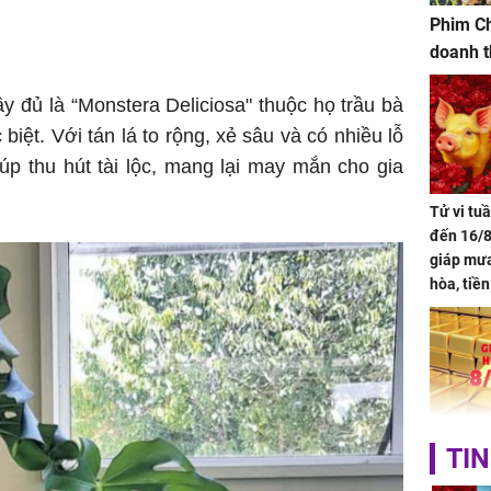
Phim Ch
doanh t
 đủ là “Monstera Deliciosa" thuộc họ trầu bà
iệt. Với tán lá to rộng, xẻ sâu và có nhiều lỗ
iúp thu hút tài lộc, mang lại may mắn cho gia
Tử vi tu
đến 16/8
giáp mưa
hòa, tiề
bạc vàng
Quý Vinh
trình kh
Giá vàng
TIN
ngày 8/8