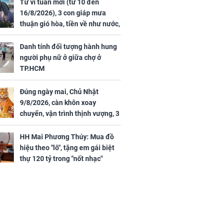
44 triệu
đã vướng tranh luận
Tử vi tuần mới (từ 10 đến
ợng
16/8/2026), 3 con giáp mưa
thuận gió hòa, tiền về như nước,
bạc vàng dư dả, Phú Quý Vinh
Hoa, vận trình khai sáng
Danh tính đối tượng hành hung
người phụ nữ ở giữa chợ ở
TP.HCM
Đúng ngày mai, Chủ Nhật
ngày cuối
9/8/2026, càn khôn xoay
âm lịch, 3 con
chuyển, vận trình thịnh vượng, 3
ng phát Tài
con giáp nhận phúc khí nhà trời,
 Quý trăm bề,
tình tiền đỏ như son, vận may
h Phượng
HH Mai Phương Thúy: Mua đồ
hanh thông
m trọn cơ
hiệu theo "lô", tặng em gái biệt
sộ
thự 120 tỷ trong "nốt nhạc"