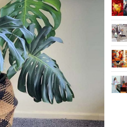
vọt lên 1
đồng/lư
Trong 4 
tháng 6 
giáp vượ
Lộc, Phú
đổi mện
Hoàng, ô
ngơi đồ 