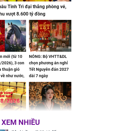
âu Tinh Trì đại thắng phòng vé,
hu vượt 8.600 tỷ đồng
ần mới (từ 10
NÓNG: Bộ VHTT&DL
/2026), 3 con
chọn phương án nghỉ
 thuận gió
Tết Nguyên đán 2027
n về như nước,
dài 7 ngày
 dư dả, Phú
 Hoa, vận
ai sáng
 hôm nay,
'Bách Hoa Sát' vừa kết
 XEM NHIỀU
/2026: Tăng
thúc, Mạnh Tử Nghĩa