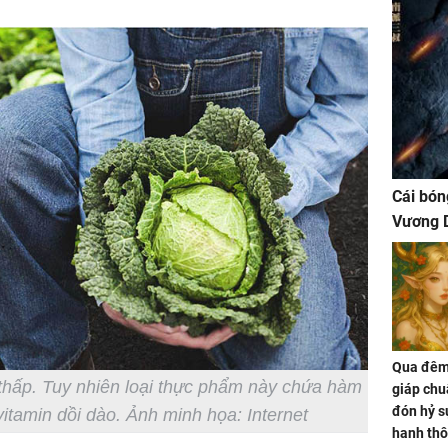
Cái bón
Vương D
Qua đêm 
thấp. Tuy nhiên loại thực phẩm này chứa hàm
giáp chu
đón hỷ sự
itamin dồi dào. Ảnh minh họa: Internet
hanh thô