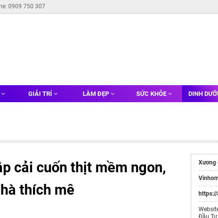
ine: 0909 750 307
G
GIẢI TRÍ
LÀM ĐẸP
SỨC KHỎE
DINH DƯ
ắp cải cuốn thịt mềm ngon,
Xương 
Vinhom
hà thích mê
https:/
Websit
Đầu Tư