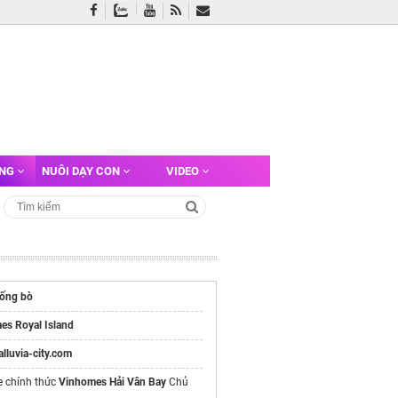
ỠNG
NUÔI DẠY CON
VIDEO
ống bò
es Royal Island
/alluvia-city.com
e chính thức
Vinhomes Hải Vân Bay
Chủ