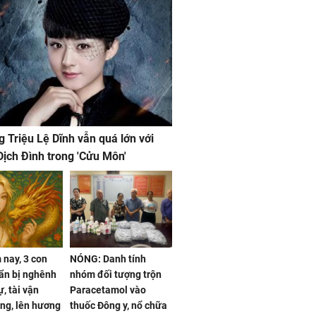
g Triệu Lệ Dĩnh vẫn quá lớn với
ịch Đình trong 'Cửu Môn'
nay, 3 con
NÓNG: Danh tính
ẩn bị nghênh
nhóm đối tượng trộn
, tài vận
Paracetamol vào
ng, lên hương
thuốc Đông y, nổ chữa