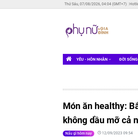
Thứ Sáu, 07/08/2026, 04:04 (GMT+7)
Hotl
YÊU - HÔN NHÂN
ĐỜI SỐN
Món ăn healthy: B
không dầu mỡ cả n
12/09/2023 09:54
Nấu gì hôm nay