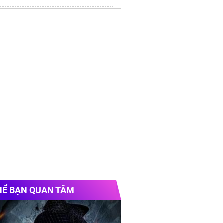
a bếp bosch tại nhà
uy tín
HỂ BẠN QUAN TÂM