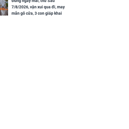
Đúng ngày mai, thứ Sáu
7/8/2026, vận xui qua đi, may
mắn gõ cửa, 3 con giáp khai
thông vận mệnh, tiền nhiều vô
kể, phước lộc đầy nhà, trúng số
độc đắc