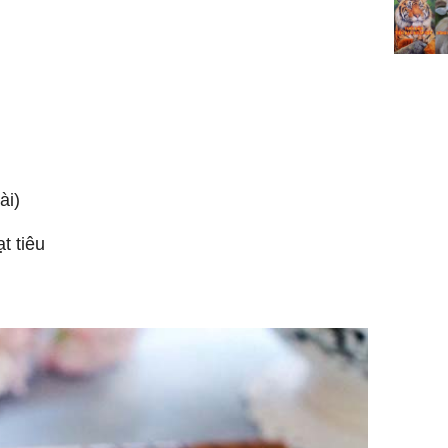
ài)
t tiêu