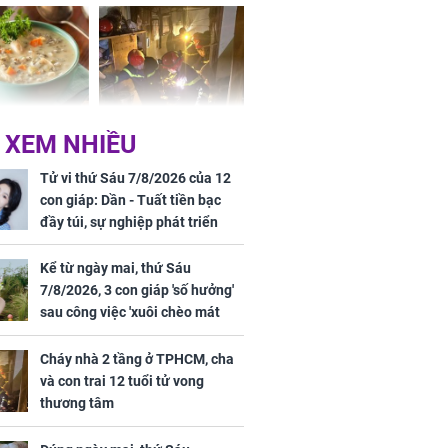
g hóa Phượng,
bách bệnh
 may mắn về
ức khỏe và
Cháy nhà 2 tầng ở
 XEM NHIỀU
 dụng đúng
TPHCM, cha và con
 hạt bình dân
trai 12 tuổi tử vong
Tử vi thứ Sáu 7/8/2026 của 12
thương tâm
con giáp: Dần - Tuất tiền bạc
đầy túi, sự nghiệp phát triển
hưng thịnh, Mão - Thân tài lộc
ảm đạm, mọi sự khó thành công
Kể từ ngày mai, thứ Sáu
mỹ mãn
7/8/2026, 3 con giáp 'số hưởng'
ng nam diễn
sau công việc 'xuôi chèo mát
 ngữ gây phản
mái', tiền tài 'thu về như nước',
c khi than
tình duyên viên mãn
Cháy nhà 2 tầng ở TPHCM, cha
và con trai 12 tuổi tử vong
thương tâm