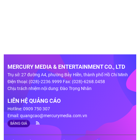
MERCURY MEDIA & ENTERTAINMENT CO., LTD
Trụ sở: 27 đường A4, phường Bảy Hiền, thành phố Hồ Chí Minh
Điện thoại: (028)-2236.9999 Fax: (028)-6268.0458
Chịu trách nhiệm nội dung: Đào Trọng Nhân
LIÊN HỆ QUẢNG CÁO
Hotline: 0909 750 307
Email:
quangcao@mercurymedia.com.vn
BẢNG GIÁ