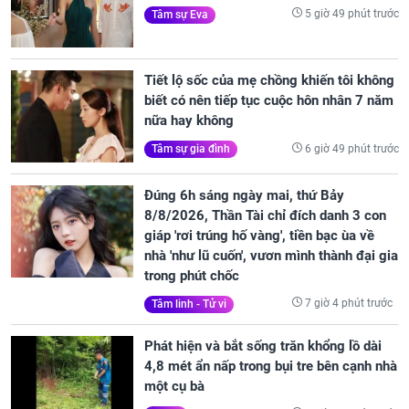
5 giờ 49 phút trước
Tâm sự Eva
Tiết lộ sốc của mẹ chồng khiến tôi không
biết có nên tiếp tục cuộc hôn nhân 7 năm
nữa hay không
6 giờ 49 phút trước
Tâm sự gia đình
Đúng 6h sáng ngày mai, thứ Bảy
8/8/2026, Thần Tài chỉ đích danh 3 con
giáp 'rơi trúng hố vàng', tiền bạc ùa về
nhà 'như lũ cuốn', vươn mình thành đại gia
trong phút chốc
7 giờ 4 phút trước
Tâm linh - Tử vi
Phát hiện và bắt sống trăn khổng lồ dài
4,8 mét ẩn nấp trong bụi tre bên cạnh nhà
một cụ bà