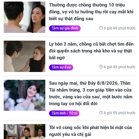
Thường được chồng thường 10 triệu
đồng, vợ vô tư hưởng thụ rồi cay mắt khi
biết sự thật đằng sau
3 giờ 49 phút trước
Tâm sự gia đình
Ly hôn 3 năm, chồng cũ bất chợt tìm đến
đòi quyển sách trong nhà kho và sự thật
bất ngờ
4 giờ 49 phút trước
Tâm sự Eva
Sau ngày mai, thứ Bảy 8/8/2026, Thần
Tài nhắm trúng, 3 con giáp 'tiền vào cửa
trước, vàng vào cửa sau', một bước nắm
trong tay cơ hội đổi đời
4 giờ 59 phút trước
Tâm linh - Tử vi
Tôi vô cùng sốc khi phát hiện bí mật của
người yêu và chị gái