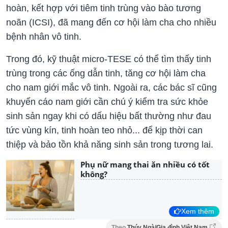
hoàn, kết hợp với tiêm tinh trùng vào bào tương
noãn (ICSI), đã mang đến cơ hội làm cha cho nhiều
bệnh nhân vô tinh.
Trong đó, kỹ thuật micro-TESE có thể tìm thấy tinh
trùng trong các ống dẫn tinh, tăng cơ hội làm cha
cho nam giới mắc vô tinh. Ngoài ra, các bác sĩ cũng
khuyến cáo nam giới cần chú ý kiểm tra sức khỏe
sinh sản ngay khi có dấu hiệu bất thường như đau
tức vùng kín, tinh hoàn teo nhỏ... để kịp thời can
thiệp và bảo tồn khả năng sinh sản trong tương lai.
Phụ nữ mang thai ăn nhiều có tốt
không?
Xem thêm
Theo
Thúy Ngà/Gia đình Việt Nam