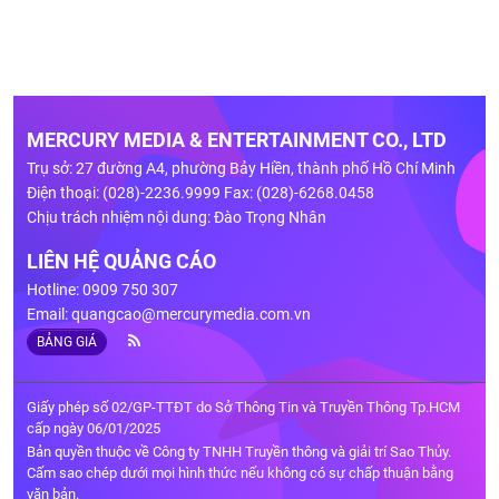
MERCURY MEDIA & ENTERTAINMENT CO., LTD
Trụ sở: 27 đường A4, phường Bảy Hiền, thành phố Hồ Chí Minh
Điện thoại: (028)-2236.9999 Fax: (028)-6268.0458
Chịu trách nhiệm nội dung: Đào Trọng Nhân
LIÊN HỆ QUẢNG CÁO
Hotline: 0909 750 307
Email:
quangcao@mercurymedia.com.vn
BẢNG GIÁ
Giấy phép số 02/GP-TTĐT do Sở Thông Tin và Truyền Thông Tp.HCM
cấp ngày 06/01/2025
Bản quyền thuộc về Công ty TNHH Truyền thông và giải trí Sao Thủy.
Cấm sao chép dưới mọi hình thức nếu không có sự chấp thuận bằng
văn bản.