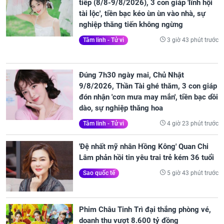
tiếp (8/8-9/8/2026), 3 con giáp 'lĩnh hội
tài lộc', tiền bạc kéo ùn ùn vào nhà, sự
nghiệp thăng tiến không ngừng
3 giờ 43 phút trước
Tâm linh - Tử vi
Đúng 7h30 ngày mai, Chủ Nhật
9/8/2026, Thần Tài ghé thăm, 3 con giáp
đón nhận 'cơn mưa may mắn', tiền bạc dồi
dào, sự nghiệp thăng hoa
4 giờ 23 phút trước
Tâm linh - Tử vi
'Đệ nhất mỹ nhân Hồng Kông' Quan Chi
Lâm phản hồi tin yêu trai trẻ kém 36 tuổi
5 giờ 43 phút trước
Sao quốc tế
Phim Châu Tinh Trì đại thắng phòng vé,
doanh thu vượt 8.600 tỷ đồng