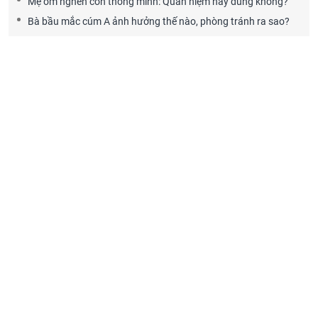
Mẹ ốm nghén con thông minh: Quan niệm này đúng không?
Bà bầu mắc cúm A ảnh hưởng thế nào, phòng tránh ra sao?