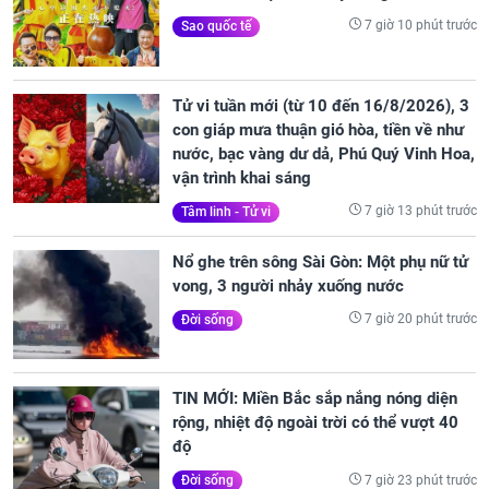
7 giờ 10 phút trước
Sao quốc tế
Tử vi tuần mới (từ 10 đến 16/8/2026), 3
con giáp mưa thuận gió hòa, tiền về như
nước, bạc vàng dư dả, Phú Quý Vinh Hoa,
vận trình khai sáng
7 giờ 13 phút trước
Tâm linh - Tử vi
Nổ ghe trên sông Sài Gòn: Một phụ nữ tử
vong, 3 người nhảy xuống nước
7 giờ 20 phút trước
Đời sống
TIN MỚI: Miền Bắc sắp nắng nóng diện
rộng, nhiệt độ ngoài trời có thể vượt 40
độ
7 giờ 23 phút trước
Đời sống