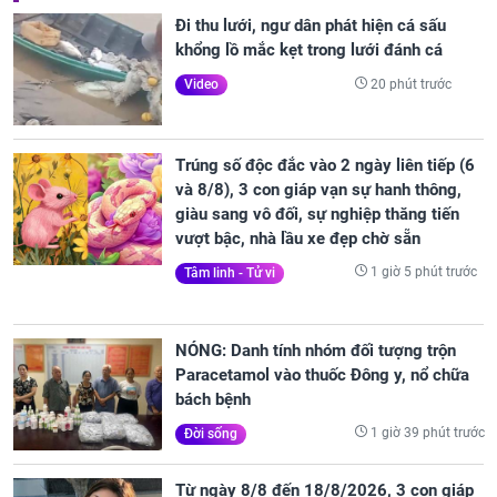
Đi thu lưới, ngư dân phát hiện cá sấu
khổng lồ mắc kẹt trong lưới đánh cá
20 phút trước
Video
Trúng số độc đắc vào 2 ngày liên tiếp (6
và 8/8), 3 con giáp vạn sự hanh thông,
giàu sang vô đối, sự nghiệp thăng tiến
vượt bậc, nhà lầu xe đẹp chờ sẵn
1 giờ 5 phút trước
Tâm linh - Tử vi
NÓNG: Danh tính nhóm đối tượng trộn
Paracetamol vào thuốc Đông y, nổ chữa
bách bệnh
1 giờ 39 phút trước
Đời sống
Từ ngày 8/8 đến 18/8/2026, 3 con giáp