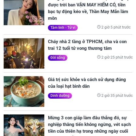
được trời ban VẬN MAY HIẾM CÓ, tiền
bạc tự động kéo về, Thần May Mắn lâm
môn
2 giờ 5 phút trước
Tâm linh - Tử vi
Cháy nhà 2 tầng ở TPHCM, cha và con
trai 12 tuổi tử vong thương tâm
2 giờ 25 phút trước
Đời sống
Giá trị sức khỏe và cách sử dụng đúng
của loại hạt bình dân
2 giờ 35 phút trước
Dinh dưỡng
Mừng 3 con giáp làm đâu thắng đó, sự
nghiệp thăng tiến không ngừng, vét sạch
tiền của thiên hạ trong những ngày cuối