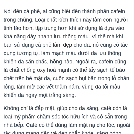
Nói đến cà phê, ai cũng biết đến thành phần cafein
trong chúng. Loại chất kích thích này làm con người
tỉnh táo hơn, tập trung hơn khi sử dụng là dựa vào
khả năng đẩy nhanh lưu thông máu. Vì thế mà khi
bạn sử dụng cà phê
làm đẹp
cho da, nó cũng có tác
dụng tương tự, làm mạch máu dưới da lưu thông
khiến da săn chắc, hồng hào. Ngoài ra, cafein cũng
là chất chống oxy hoá mạnh có thể tẩy sạch tế bào
chết trên bề mặt da, cuốn sạch bụi bẩn trong lỗ chân
lông, làm mờ các vết thâm nám, vùng da tối màu
khiến da ngày một trắng sáng.
Không chỉ là đắp mặt, giúp cho da sáng, café còn là
loại mỹ phẩm chăm sóc tóc hữu ích và có sẵn trong
nhà bếp. Café có thể dùng làm mặt nạ cho tóc, ngoài
tác dụng mang đến vẻ đẹp chắc khỏe, sáng bóng,