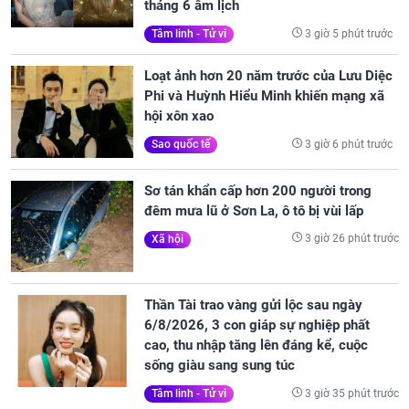
tháng 6 âm lịch
3 giờ 5 phút trước
Tâm linh - Tử vi
Loạt ảnh hơn 20 năm trước của Lưu Diệc
Phi và Huỳnh Hiểu Minh khiến mạng xã
hội xôn xao
3 giờ 6 phút trước
Sao quốc tế
Sơ tán khẩn cấp hơn 200 người trong
đêm mưa lũ ở Sơn La, ô tô bị vùi lấp
3 giờ 26 phút trước
Xã hội
Thần Tài trao vàng gửi lộc sau ngày
6/8/2026, 3 con giáp sự nghiệp phất
cao, thu nhập tăng lên đáng kể, cuộc
sống giàu sang sung túc
3 giờ 35 phút trước
Tâm linh - Tử vi