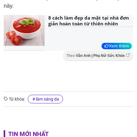
này.
8 cách làm đẹp da mặt tại nhà đơn
giản hoàn toàn từ thiên nhiên
Xem thêm
Theo
Vân Anh | Phụ Nữ Sức Khỏe
Từ khóa:
làm sáng da
TIN MỚI NHẤT