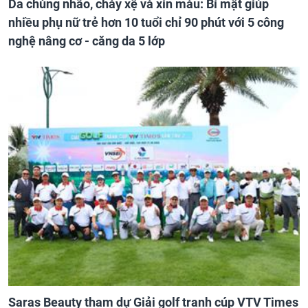
Da chùng nhão, chảy xệ và xỉn màu: Bí mật giúp
nhiều phụ nữ trẻ hơn 10 tuổi chỉ 90 phút với 5 công
nghệ nâng cơ - căng da 5 lớp
Saras Beauty tham dự Giải golf tranh cúp VTV Times