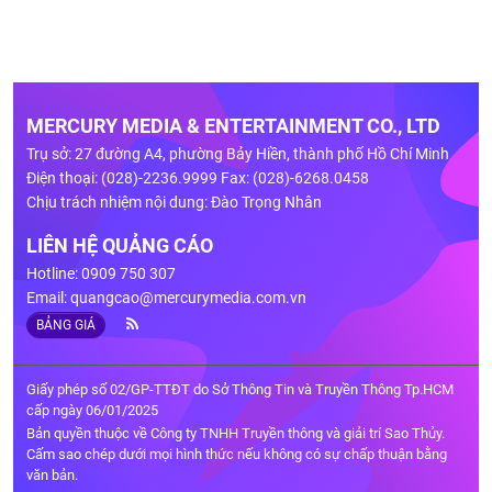
MERCURY MEDIA & ENTERTAINMENT CO., LTD
Trụ sở: 27 đường A4, phường Bảy Hiền, thành phố Hồ Chí Minh
Điện thoại: (028)-2236.9999 Fax: (028)-6268.0458
Chịu trách nhiệm nội dung: Đào Trọng Nhân
LIÊN HỆ QUẢNG CÁO
Hotline: 0909 750 307
Email:
quangcao@mercurymedia.com.vn
BẢNG GIÁ
Giấy phép số 02/GP-TTĐT do Sở Thông Tin và Truyền Thông Tp.HCM
cấp ngày 06/01/2025
Bản quyền thuộc về Công ty TNHH Truyền thông và giải trí Sao Thủy.
Cấm sao chép dưới mọi hình thức nếu không có sự chấp thuận bằng
văn bản.