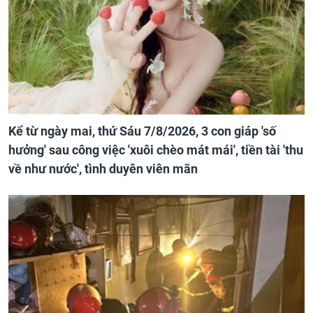
Kể từ ngày mai, thứ Sáu 7/8/2026, 3 con giáp 'số
hưởng' sau công việc 'xuôi chèo mát mái', tiền tài 'thu
về như nước', tình duyên viên mãn