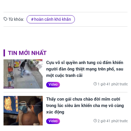
Từ khóa:
hoàn cảnh khó khăn
TIN MỚI NHẤT
Cựu võ sĩ quyền anh tung cú đấm khiến
người đàn ông thiệt mạng trên phố, sau
một cuộc tranh cãi
1 giờ 41 phút trước
Video
Thấy con gái chưa chào đời mỉm cười
trong lúc siêu âm khiến cha mẹ vô cùng
xúc động
2 giờ 41 phút trước
Video