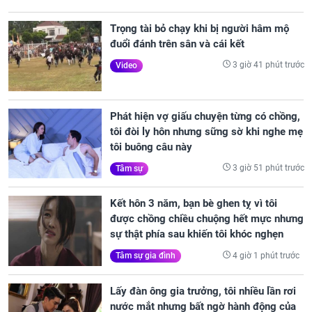
Trọng tài bỏ chạy khi bị người hâm mộ
đuổi đánh trên sân và cái kết
3 giờ 41 phút trước
Video
Phát hiện vợ giấu chuyện từng có chồng,
tôi đòi ly hôn nhưng sững sờ khi nghe mẹ
tôi buông câu này
3 giờ 51 phút trước
Tâm sự
Kết hôn 3 năm, bạn bè ghen tỵ vì tôi
được chồng chiều chuộng hết mực nhưng
sự thật phía sau khiến tôi khóc nghẹn
4 giờ 1 phút trước
Tâm sự gia đình
Lấy đàn ông gia trưởng, tôi nhiều lần rơi
nước mắt nhưng bất ngờ hành động của