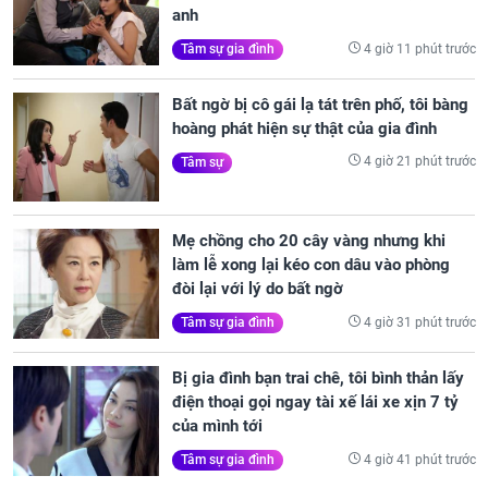
anh
4 giờ 11 phút trước
Tâm sự gia đình
Bất ngờ bị cô gái lạ tát trên phố, tôi bàng
hoàng phát hiện sự thật của gia đình
4 giờ 21 phút trước
Tâm sự
Mẹ chồng cho 20 cây vàng nhưng khi
làm lễ xong lại kéo con dâu vào phòng
đòi lại với lý do bất ngờ
4 giờ 31 phút trước
Tâm sự gia đình
Bị gia đình bạn trai chê, tôi bình thản lấy
điện thoại gọi ngay tài xế lái xe xịn 7 tỷ
của mình tới
4 giờ 41 phút trước
Tâm sự gia đình