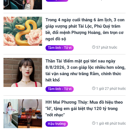
Trong 4 ngày cuối tháng 6 âm lịch, 3 con
giáp vượng phát Tài Lộc, Phú Quý trăm
bề, đổi mệnh Phượng Hoàng, ôm trọn cơ
ngơi đồ sộ
57 phút trước
Tâm linh - Tử vi
Thần Tài 'điểm mặt gọi tên' sau ngày
8/8/2026, 3 con giáp lộc nhiều hơn sông,
tài vận sáng như trăng Rằm, chính thức
hết khổ
1 giờ 27 phút trước
Tâm linh - Tử vi
HH Mai Phương Thúy: Mua đồ hiệu theo
"lô", tặng em gái biệt thự 120 tỷ trong
"nốt nhạc"
1 giờ 48 phút trước
Hậu trường