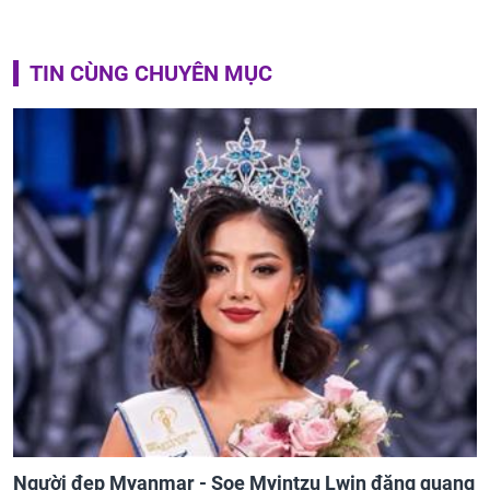
TIN CÙNG CHUYÊN MỤC
Người đẹp Myanmar - Soe Myintzu Lwin đăng quang