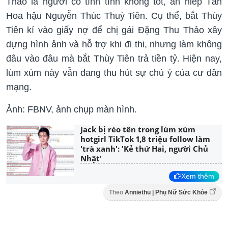
Thảo là người có tính tình không tốt, ăn hiếp Tân
Hoa hậu Nguyễn Thúc Thuỳ Tiên. Cụ thể, bắt Thùy
Tiên kí vào giấy nợ để chị gái Đặng Thu Thảo xây
dựng hình ảnh và hỗ trợ khi đi thi, nhưng làm không
đâu vào đâu mà bắt Thùy Tiên trả tiền tỷ. Hiện nay,
lùm xùm này vẫn đang thu hút sự chú ý của cư dân
mạng.
Ảnh: FBNV, ảnh chụp màn hình.
Jack bị réo tên trong lùm xùm
hotgirl TikTok 1,8 triệu follow làm
'trà xanh': 'Kẻ thứ Hai, người Chủ
Nhật'
Xem thêm
Theo
Anniethu | Phụ Nữ Sức Khỏe