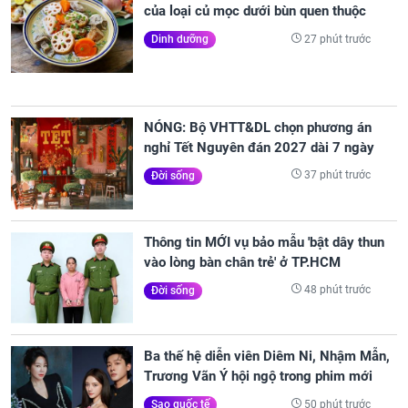
của loại củ mọc dưới bùn quen thuộc
27 phút trước
Dinh dưỡng
NÓNG: Bộ VHTT&DL chọn phương án
nghỉ Tết Nguyên đán 2027 dài 7 ngày
37 phút trước
Đời sống
Thông tin MỚI vụ bảo mẫu 'bật dây thun
vào lòng bàn chân trẻ' ở TP.HCM
48 phút trước
Đời sống
Ba thế hệ diễn viên Diêm Ni, Nhậm Mẫn,
Trương Vãn Ý hội ngộ trong phim mới
50 phút trước
Sao quốc tế