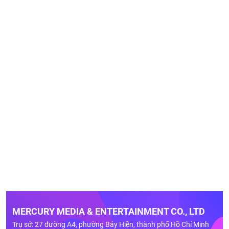
MERCURY MEDIA & ENTERTAINMENT CO., LTD
Trụ sở: 27 đường A4, phường Bảy Hiền, thành phố Hồ Chí Minh