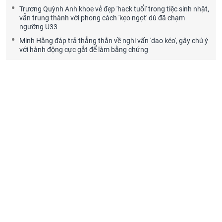
Trương Quỳnh Anh khoe vẻ đẹp 'hack tuổi' trong tiệc sinh nhật,
vẫn trung thành với phong cách 'kẹo ngọt' dù đã chạm
ngưỡng U33
Minh Hằng đáp trả thẳng thắn về nghi vấn 'dao kéo', gây chú ý
với hành động cực gắt để làm bằng chứng