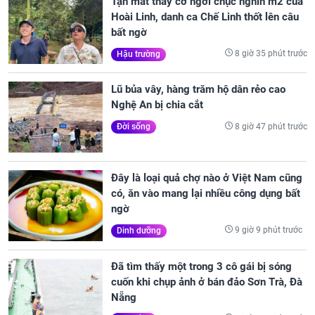
Tận mắt thấy cơ ngơi chục nghìn m2 của
Hoài Linh, danh ca Chế Linh thốt lên câu
bất ngờ
8 giờ 35 phút trước
Hậu trường
Lũ bủa vây, hàng trăm hộ dân rẻo cao
Nghệ An bị chia cắt
8 giờ 47 phút trước
Đời sống
Đây là loại quả chợ nào ở Việt Nam cũng
có, ăn vào mang lại nhiều công dụng bất
ngờ
9 giờ 9 phút trước
Dinh dưỡng
Đã tìm thấy một trong 3 cô gái bị sóng
cuốn khi chụp ảnh ở bán đảo Sơn Trà, Đà
Nẵng