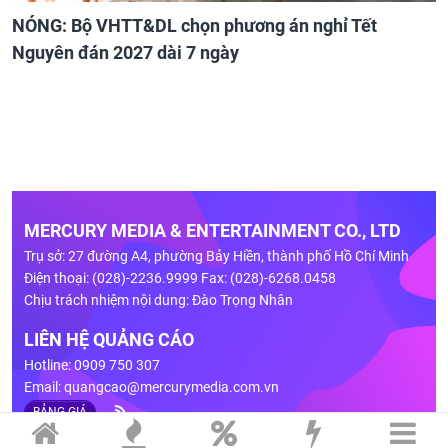
NÓNG: Bộ VHTT&DL chọn phương án nghỉ Tết
Nguyên đán 2027 dài 7 ngày
MERCURY MEDIA & ENTERTAINMENT CO., LTD
Trụ sở: 27 đường A4, phường Bảy Hiền, thành phố Hồ Chí Minh
Điện thoại: (028)-2236.9999 Fax: (028)-6268.0458
Chịu trách nhiệm nội dung: Đào Trọng Nhân
LIÊN HỆ QUẢNG CÁO
Hotline: 0909 750 307
Email:
quangcao@mercurymedia.com.vn
BẢNG GIÁ