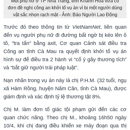
Một phụ nữ ở TP Nha Trang, tỉnh Khánh Hòa vừa có
đơn đề nghị công an khởi tố vụ án vì bị một người dùng
vật sắc nhọn rạch mặt - Ảnh: Báo Người Lao Động
Trước đó theo thông tin từ
VietNamNet
, liên quan
đến vụ người phụ nữ đi đường bất ngờ bị kéo lên ô
tô, "tra tấn" bằng axit, Cơ quan Cảnh sát điều tra
Công an tỉnh Cà Mau ra quyết định khởi tố vụ án
hình sự để điều tra 2 hành vi “cố ý gây thương tích”
và “bắt giữ người trái pháp luật”.
Nạn nhân trong vụ án này là chị P.H.M. (32 tuổi, ngụ
xã Hàm Rồng, huyện Năm Căn, tỉnh Cà Mau), được
giám định và xác định tỷ lệ thương tật 8%.
Chị M. làm đơn tố giác tội phạm gửi đến các cơ
quan chức năng. Theo chị M., khoảng 16h50 ngày
10/4, khi chị đang điều khiển xe máy đoạn qua thị