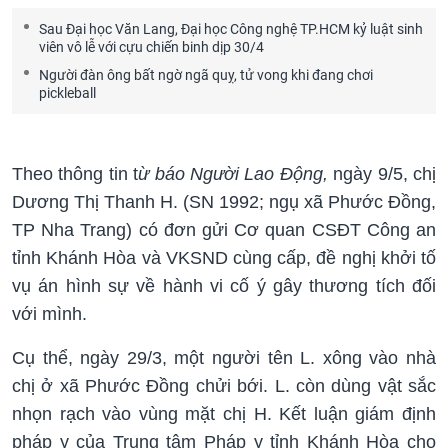
Sau Đại học Văn Lang, Đại học Công nghệ TP.HCM kỷ luật sinh
viên vô lễ với cựu chiến binh dịp 30/4
Người đàn ông bất ngờ ngã quỵ, tử vong khi đang chơi
pickleball
Theo thông tin t
ừ báo Người Lao Động,
ngày 9/5, chị
Dương Thị Thanh H. (SN 1992; ngụ xã Phước Đồng,
TP Nha Trang) có đơn gửi Cơ quan CSĐT Công an
tỉnh Khánh Hòa và VKSND cùng cấp, đề nghị khởi tố
vụ án hình sự về hành vi cố ý gây thương tích đối
với mình.
Cụ thể, ngày 29/3, một người tên L. xông vào nhà
chị ở xã Phước Đồng chửi bới. L. còn dùng vật sắc
nhọn rạch vào vùng mặt chị H. Kết luận giám định
pháp y của Trung tâm Pháp y tỉnh Khánh Hòa cho