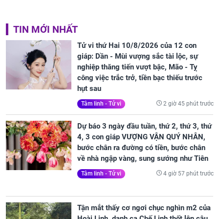
TIN MỚI NHẤT
Tử vi thứ Hai 10/8/2026 của 12 con
giáp: Dần - Mùi vượng sắc tài lộc, sự
nghiệp thăng tiến vượt bậc, Mão - Tỵ
công việc trắc trở, tiền bạc thiếu trước
hụt sau
2 giờ 45 phút trước
Tâm linh - Tử vi
Dự báo 3 ngày đầu tuần, thứ 2, thứ 3, thứ
4, 3 con giáp VƯỢNG VẬN QUÝ NHÂN,
bước chân ra đường có tiền, bước chân
về nhà ngập vàng, sung sướng như Tiên
4 giờ 57 phút trước
Tâm linh - Tử vi
Tận mắt thấy cơ ngơi chục nghìn m2 của
Hoài Linh, danh ca Chế Linh thốt lên câu