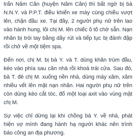
trấn Năm Căn (huyện Năm Căn) thì bất ngờ bị bà
N.N.Y. và P.P.T. điều khiển xe máy cùng chiều vượt
lên, chặn đầu xe. Tại đây, 2 người phụ nữ trên lao
vào hành hung, lôi chị M. lên chiếc ô tô chờ sẵn. Nạn
nhân bị trói tay bằng dây rút và tiếp tục bị đánh đập
rồi chở về một tiệm spa.
Đến nơi, chị M. bị bà Y. và T. dùng khăn trùm đầu,
kéo vào phía sau căn nhà rồi khoá trái cửa. Sau đó,
bà T. đè chị M. xuống nền nhà, dùng máy xăm, xăm
nhiều vết lên mặt nạn nhân. Hai người phụ nữ trên
còn dùng kéo cắt tóc, đổ một loại axit vào vùng mặt
chị M.
Sự việc chỉ dừng lại khi chồng bà Y. về nhà, phát
hiện vợ mình đang hành hạ người khác nên trình
báo công an địa phương.