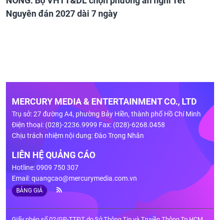
NÓNG: Bộ VHTT&DL chọn phương án nghỉ Tết
Nguyên đán 2027 dài 7 ngày
MERCURY MEDIA & ENTERTAINMENT CO., LTD
Trụ sở: 27 đường A4, phường Bảy Hiền, thành phố Hồ Chí Minh
Điện thoại: (028)-2236.9999 Fax: (028)-6268.0458
Chịu trách nhiệm nội dung: Đào Trọng Nhân
LIÊN HỆ QUẢNG CÁO
Hotline: 0909 750 307
Email:
quangcao@mercurymedia.com.vn
BẢNG GIÁ
Giấy phép số 02/GP-TTĐT do Sở Thông Tin và Truyền Thông Tp.HCM