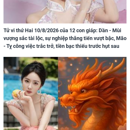
Tử vi thứ Hai 10/8/2026 của 12 con giáp: Dần - Mùi
vượng sắc tài lộc, sự nghiệp thăng tiến vượt bậc, Mão
- Tỵ công việc trắc trở, tiền bạc thiếu trước hụt sau