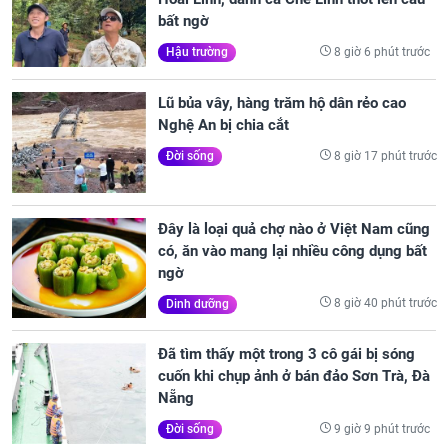
bất ngờ
8 giờ 6 phút trước
Hậu trường
Lũ bủa vây, hàng trăm hộ dân rẻo cao
Nghệ An bị chia cắt
8 giờ 17 phút trước
Đời sống
Đây là loại quả chợ nào ở Việt Nam cũng
có, ăn vào mang lại nhiều công dụng bất
ngờ
8 giờ 40 phút trước
Dinh dưỡng
Đã tìm thấy một trong 3 cô gái bị sóng
cuốn khi chụp ảnh ở bán đảo Sơn Trà, Đà
Nẵng
9 giờ 9 phút trước
Đời sống