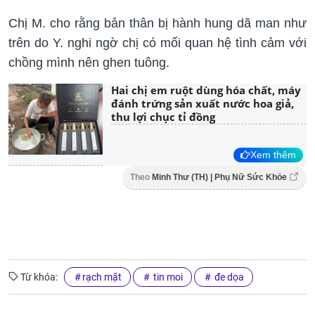
Chị M. cho rằng bản thân bị hành hung dã man như
trên do Y. nghi ngờ chị có mối quan hệ tình cảm với
chồng mình nên ghen tuông.
Hai chị em ruột dùng hóa chất, máy
đánh trứng sản xuất nước hoa giả,
thu lợi chục tỉ đồng
Xem thêm
Theo
Minh Thư (TH) | Phụ Nữ Sức Khỏe
Từ khóa:
rạch mặt
tin moi
đe dọa