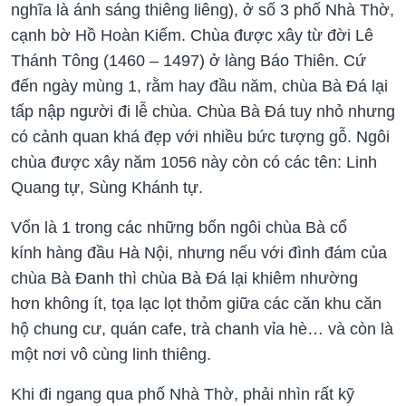
nghĩa là ánh sáng thiêng liêng), ở số 3 phố Nhà Thờ,
cạnh bờ Hồ Hoàn Kiếm. Chùa được xây từ đời Lê
Thánh Tông (1460 – 1497) ở làng Báo Thiên. Cứ
đến ngày mùng 1, rằm hay đầu năm, chùa Bà Đá lại
tấp nập người đi lễ chùa. Chùa Bà Đá tuy nhỏ nhưng
có cảnh quan khá đẹp với nhiều bức tượng gỗ. Ngôi
chùa được xây năm 1056 này còn có các tên: Linh
Quang tự, Sùng Khánh tự.
Vốn là 1 trong các những bốn ngôi chùa Bà cổ
kính hàng đầu Hà Nội, nhưng nếu với đình đám của
chùa Bà Đanh thì chùa Bà Đá lại khiêm nhường
hơn không ít, tọa lạc lọt thỏm giữa các căn khu căn
hộ chung cư, quán cafe, trà chanh vỉa hè… và còn là
một nơi vô cùng linh thiêng.
Khi đi ngang qua phố Nhà Thờ, phải nhìn rất kỹ