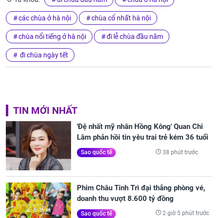
các chùa ở hà nội
chùa cổ nhất hà nội
chùa nổi tiếng ở hà nội
đi lễ chùa đầu năm
đi chùa ngày tết
TIN MỚI NHẤT
'Đệ nhất mỹ nhân Hồng Kông' Quan Chi
Lâm phản hồi tin yêu trai trẻ kém 36 tuổi
38 phút trước
Sao quốc tế
Phim Châu Tinh Trì đại thắng phòng vé,
doanh thu vượt 8.600 tỷ đồng
2 giờ 5 phút trước
Sao quốc tế