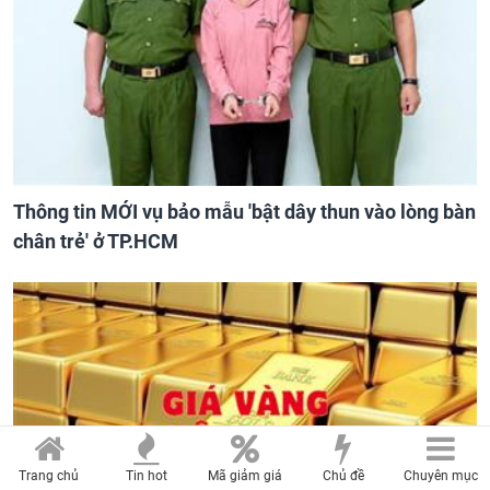
Thông tin MỚI vụ bảo mẫu 'bật dây thun vào lòng bàn
chân trẻ' ở TP.HCM
Trang chủ
Tin hot
Mã giảm giá
Chủ đề
Chuyên mục