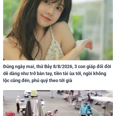
Đúng ngày mai, thứ Bảy 8/8/2026, 3 con giáp đổi đời
dễ dàng như trở bàn tay, tiền tài ùa tới, ngồi không
lộc cũng đến, phú quý theo tới già