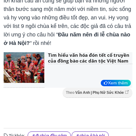
lời khấn cầu an cũng sẽ giúp bạn và những người
thân bước sang một năm mới với niềm tin, sức sống
và hy vọng vào những điều tốt đẹp, an vui. Hy vọng
với list 9 ngôi chùa kể trên, các độc giả đã có câu trả
lời ưng ý cho câu hỏi "
Đầu năm nên đi lễ chùa nào
ở Hà Nội?
" rồi nhé!
Tìm hiểu văn hóa đón tết cổ truyền
của đồng bào các dân tộc Việt Nam
Xem thêm
Theo
Vân Anh | Phụ Nữ Sức Khỏe
Từ khóa:
đi chùa đầu năm
chùa ở hà nội