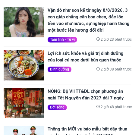
Vận đỏ như son kể từ ngày 8/8/2026, 3
con giáp chẳng cần bon chen, đắc lộc
tiền vào như nước, sự nghiệp hanh thông
một bước lên hương đổi đời
2 giờ 23 phút trước
Tâm linh - Tử vi
Lợi ích sức khỏe và giá trị dinh dưỡng
của loại củ mọc dưới bùn quen thuộc
2 giờ 38 phút trước
Dinh dưỡng
NÓNG: Bộ VHTT&DL chọn phương án
nghỉ Tết Nguyên đán 2027 dài 7 ngày
2 giờ 48 phút trước
Đời sống
Thông tin MỚI vụ bảo mẫu 'bật dây thun