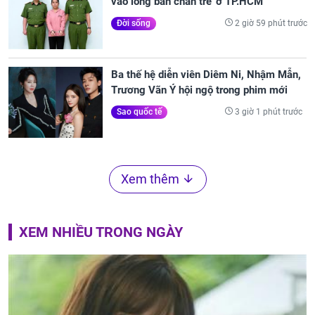
vào lòng bàn chân trẻ' ở TP.HCM
2 giờ 59 phút trước
Đời sống
Ba thế hệ diễn viên Diêm Ni, Nhậm Mẫn,
Trương Vãn Ý hội ngộ trong phim mới
3 giờ 1 phút trước
Sao quốc tế
Xem thêm
XEM NHIỀU TRONG NGÀY