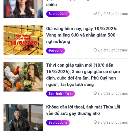
chiều
2 giờ 23 phút trước
Sao quốc tế
Giá vàng hôm nay, ngày 10/8/2026:
Vàng miếng SJC và nhẫn giảm 500
nghìn/lượng
2 giờ 46 phút trước
Đời sống
Tử vi con giáp tuần mới (10/8 đến
16/8/2026), 3 con giáp giàu có chạm
đỉnh, cuộc đời êm ấm, Phú Quý hơn
người, Tài Lộc tươi sáng
3 giờ 23 phút trước
Tâm linh - Tử vi
Không cần lời thoại, ánh mắt Thừa Lỗi
vẫn đủ sức gây thương nhớ
3 giờ 33 phút trước
Sao quốc tế