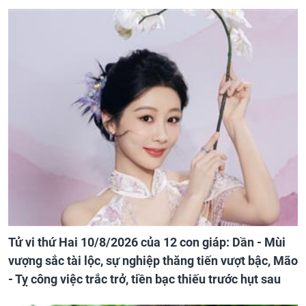
Tử vi thứ Hai 10/8/2026 của 12 con giáp: Dần - Mùi
vượng sắc tài lộc, sự nghiệp thăng tiến vượt bậc, Mão
- Tỵ công việc trắc trở, tiền bạc thiếu trước hụt sau