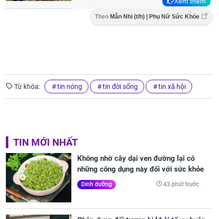
Xem thêm
Theo
Mẫn Nhi (t/h) | Phụ Nữ Sức Khỏe
Từ khóa:
tin nóng
tin đời sống
tin xã hội
TIN MỚI NHẤT
Không nhờ cây dại ven đường lại có
những công dụng này đối với sức khỏe
43 phút trước
Dinh dưỡng