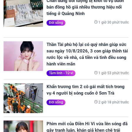
Chân dung đối tượng bị khởi tố vụ buôn
bán đồng hồ giả nhiều thương hiệu nổi
tiếng ở Quảng Ninh
1 giờ 30 phút trước
Đời sống
Thần Tài phù hộ lại có quý nhân giúp sức
sau ngày 10/8/2026, 3 con giáp thỉnh tài
rước lộc về nhà, cả tiền và tình đều song
hành viên mãn
1 giờ 53 phút trước
Tâm linh - Tử vi
Khẩn trương tìm 2 cô gái mất tích trong
vụ 4 người bị sóng cuốn ở Sơn Trà
2 giờ 18 phút trước
Đời sống
Phim mới của Điền Hi Vi vừa lên sóng đã
gây tranh luận, khán giả khen chê trái