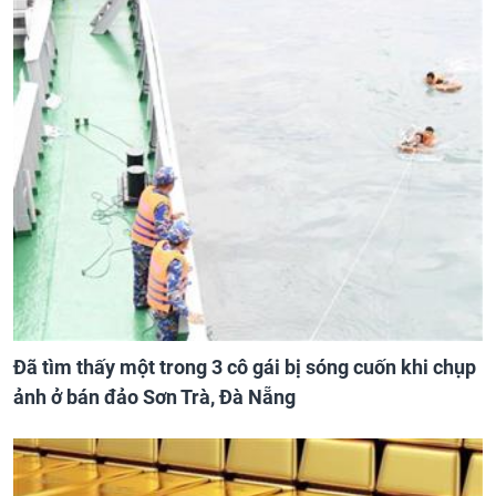
Đã tìm thấy một trong 3 cô gái bị sóng cuốn khi chụp
ảnh ở bán đảo Sơn Trà, Đà Nẵng