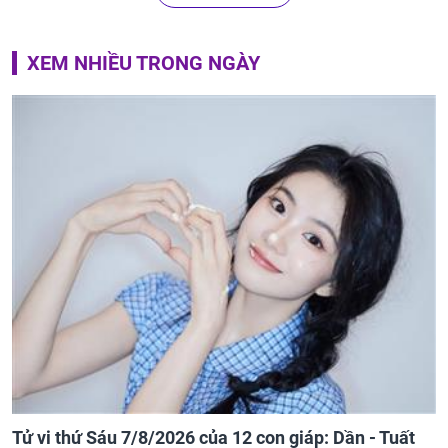
XEM NHIỀU TRONG NGÀY
Tử vi thứ Sáu 7/8/2026 của 12 con giáp: Dần - Tuất