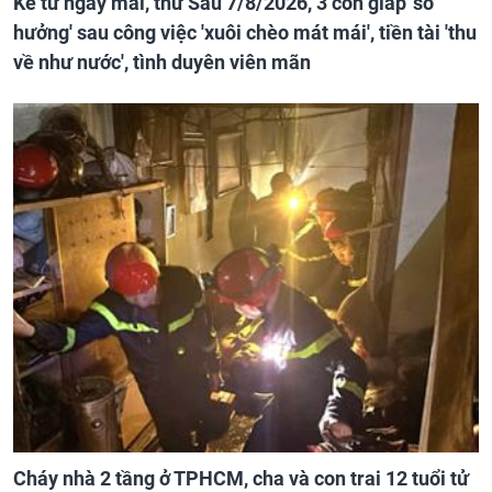
Kể từ ngày mai, thứ Sáu 7/8/2026, 3 con giáp 'số
hưởng' sau công việc 'xuôi chèo mát mái', tiền tài 'thu
về như nước', tình duyên viên mãn
Cháy nhà 2 tầng ở TPHCM, cha và con trai 12 tuổi tử