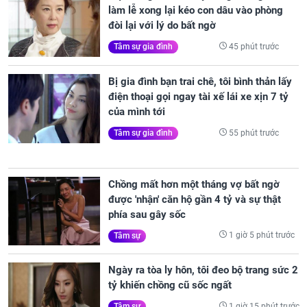
làm lễ xong lại kéo con dâu vào phòng
đòi lại với lý do bất ngờ
45 phút trước
Tâm sự gia đình
Bị gia đình bạn trai chê, tôi bình thản lấy
điện thoại gọi ngay tài xế lái xe xịn 7 tỷ
của mình tới
55 phút trước
Tâm sự gia đình
Chồng mất hơn một tháng vợ bất ngờ
được 'nhận' căn hộ gần 4 tỷ và sự thật
phía sau gây sốc
1 giờ 5 phút trước
Tâm sự
Ngày ra tòa ly hôn, tôi đeo bộ trang sức 2
tỷ khiến chồng cũ sốc ngất
1 giờ 15 phút trước
Tâm sự