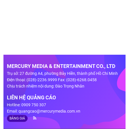
MERCURY MEDIA & ENTERTAINMENT CO., LTD
Trụ sở: 27 đường A4, phường Bảy Hiền, thành phố Hồ Chí Minh
Điện thoại: (028)-2236.9999 Fax: (028)-6268.0458
Chịu trách nhiệm nội dung: Đào Trọng Nhân
LIÊN HỆ QUẢNG CÁO
Hotline: 0909 750 307
Email:
quangcao@mercurymedia.com.vn
BẢNG GIÁ