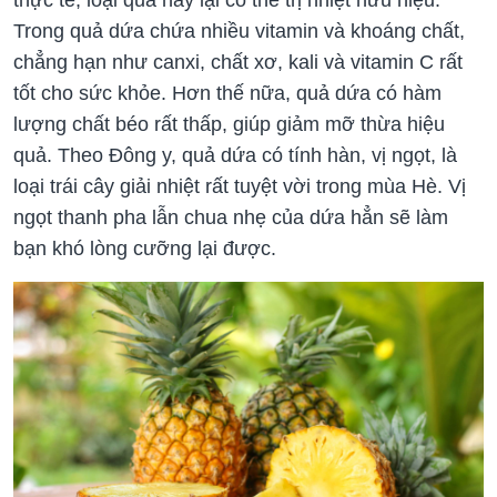
thực tế, loại quả này lại có thể trị nhiệt hữu hiệu.
Trong quả dứa chứa nhiều vitamin và khoáng chất,
chẳng hạn như canxi, chất xơ, kali và vitamin C rất
tốt cho sức khỏe. Hơn thế nữa, quả dứa có hàm
lượng chất béo rất thấp, giúp giảm mỡ thừa hiệu
quả. Theo Đông y, quả dứa có tính hàn, vị ngọt, là
loại trái cây giải nhiệt rất tuyệt vời trong mùa Hè. Vị
ngọt thanh pha lẫn chua nhẹ của dứa hẳn sẽ làm
bạn khó lòng cưỡng lại được.