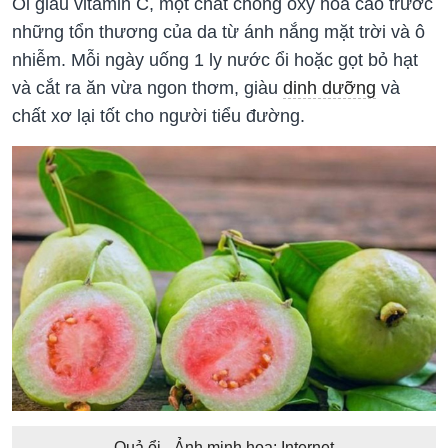
Ổi giàu vitamin C, một chất chống ôxy hóa cao trước
những tổn thương của da từ ánh nắng mặt trời và ô
nhiễm. Mỗi ngày uống 1 ly nước ổi hoặc gọt bỏ hạt
và cắt ra ăn vừa ngon thơm, giàu
dinh dưỡng
và
chất xơ lại tốt cho người tiểu đường.
Quả ổi - Ảnh minh họa: Internet