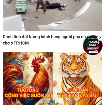
Danh tính đối tượng hành hung người phụ nữ ở giữa
✕
chợ ở TP.HCM