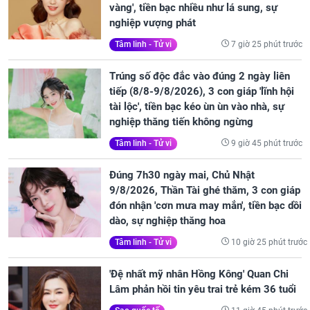
vàng', tiền bạc nhiều như lá sung, sự
nghiệp vượng phát
7 giờ 25 phút trước
Tâm linh - Tử vi
Trúng số độc đắc vào đúng 2 ngày liên
tiếp (8/8-9/8/2026), 3 con giáp 'lĩnh hội
tài lộc', tiền bạc kéo ùn ùn vào nhà, sự
nghiệp thăng tiến không ngừng
9 giờ 45 phút trước
Tâm linh - Tử vi
Đúng 7h30 ngày mai, Chủ Nhật
9/8/2026, Thần Tài ghé thăm, 3 con giáp
đón nhận 'cơn mưa may mắn', tiền bạc dồi
dào, sự nghiệp thăng hoa
10 giờ 25 phút trước
Tâm linh - Tử vi
'Đệ nhất mỹ nhân Hồng Kông' Quan Chi
Lâm phản hồi tin yêu trai trẻ kém 36 tuổi