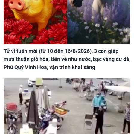
Tử vi tuần mới (từ 10 đến 16/8/2026), 3 con giáp
mưa thuận gió hòa, tiền về như nước, bạc vàng dư dả,
Phú Quý Vinh Hoa, vận trình khai sáng