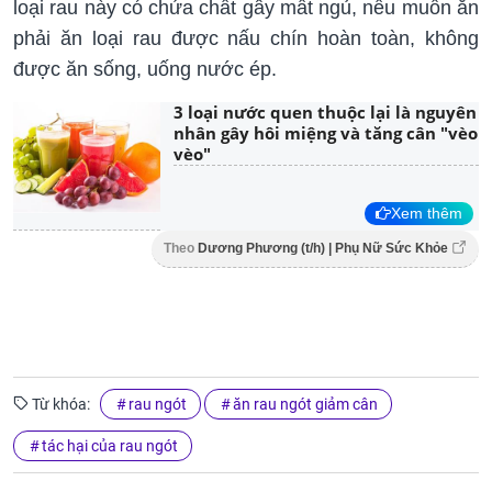
loại rau này có chứa chất gây mất ngủ, nếu muốn ăn
phải ăn loại rau được nấu chín hoàn toàn, không
được ăn sống, uống nước ép.
3 loại nước quen thuộc lại là nguyên
nhân gây hôi miệng và tăng cân "vèo
vèo"
Xem thêm
Theo
Dương Phương (t/h) | Phụ Nữ Sức Khỏe
Từ khóa:
rau ngót
ăn rau ngót giảm cân
tác hại của rau ngót