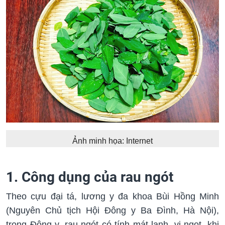
Ảnh minh họa: Internet
1. Công dụng của rau ngót
Theo cựu đại tá, lương y đa khoa Bùi Hồng Minh
(Nguyên Chủ tịch Hội Đông y Ba Đình, Hà Nội),
trong Đông y, rau ngót có tính mát lạnh, vị ngọt, khi