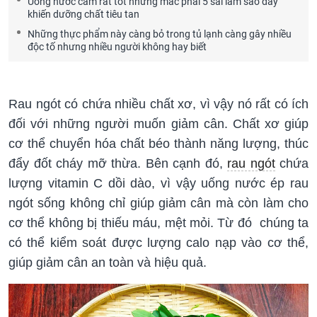
Uống nước cam rất tốt nhưng mắc phải 5 sai lầm sao đây
khiến dưỡng chất tiêu tan
Những thực phẩm này càng bỏ trong tủ lạnh càng gây nhiều
độc tố nhưng nhiều người không hay biết
Rau ngót có chứa nhiều chất xơ, vì vậy nó rất có ích
đối với những người muốn giảm cân. Chất xơ giúp
cơ thể chuyển hóa chất béo thành năng lượng, thúc
đẩy đốt cháy mỡ thừa.
Bên cạnh đó,
rau ngót
chứa
lượng vitamin C dồi dào, vì vậy uống nước ép rau
ngót sống không chỉ giúp giảm cân mà còn làm cho
cơ thể không bị thiếu máu, mệt mỏi. Từ đó chúng ta
có thể kiểm soát được lượng calo nạp vào cơ thể,
giúp giảm cân an toàn và hiệu quả.