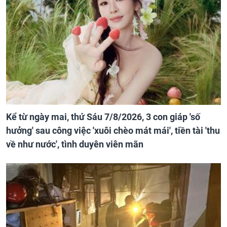
Kể từ ngày mai, thứ Sáu 7/8/2026, 3 con giáp 'số
hưởng' sau công việc 'xuôi chèo mát mái', tiền tài 'thu
về như nước', tình duyên viên mãn