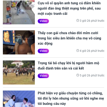
Cựu võ sĩ quyền anh tung cú đấm khiến
người đàn ông thiệt mạng trên phố, sau
một cuộc tranh cãi
3 giờ 26 phút trước
Video
Thấy con gái chưa chào đời mỉm cười
trong lúc siêu âm khiến cha mẹ vô cùng
xúc động
4 giờ 26 phút trước
Video
Trọng tài bỏ chạy khi bị người hâm mộ
đuổi đánh trên sân và cái kết
5 giờ 26 phút trước
Video
Phát hiện vợ giấu chuyện từng có chồng,
tôi đòi ly hôn nhưng sững sờ khi nghe mẹ
tôi buông câu này