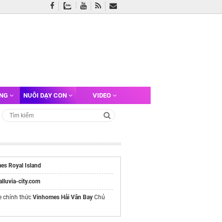
ỠNG
NUÔI DẠY CON
VIDEO
es Royal Island
/alluvia-city.com
e chính thức
Vinhomes Hải Vân Bay
Chủ