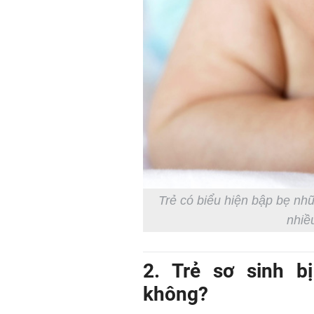
Trẻ có biểu hiện bập bẹ n
nhiề
2. Trẻ sơ sinh b
không?