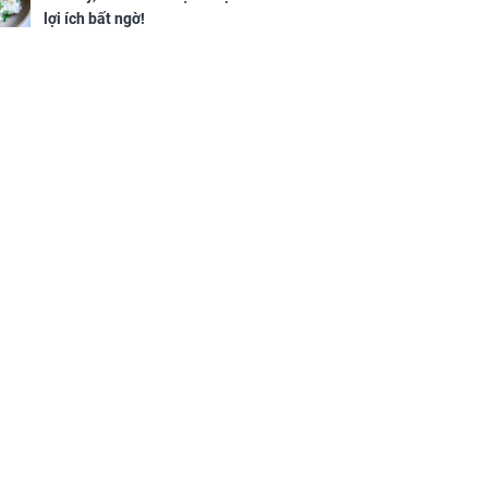
lợi ích bất ngờ!