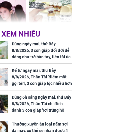
 không
cụ bà
 XEM NHIỀU
 Tư muốn bứt
NÓNG: Bộ Y tế chưa
 vùng an toàn
cấp phép cho sản
Đúng ngày mai, thứ Bảy
phẩm làm đẹp từ tế
8/8/2026, 3 con giáp đổi đời dễ
bào gốc người
dàng như trở bàn tay, tiền tài ùa
tới, ngồi không lộc cũng đến,
phú quý theo tới già
Kể từ ngày mai, thứ Bảy
8/8/2026, Thần Tài 'điểm mặt
gọi tên', 3 con giáp lộc nhiều hơn
uyên ăn loại
sông, tài vận sáng như trăng
ai này, cơ thể
Rằm, chính thức hết khổ
Đúng 6h sáng ngày mai, thứ Bảy
được 4 lợi ích
8/8/2026, Thần Tài chỉ đích
danh 3 con giáp 'rơi trúng hố
vàng', tiền bạc ùa về nhà 'như lũ
cuốn', vươn mình thành đại gia
Thường xuyên ăn loại nấm sợi
trong phút chốc
dai này, cơ thể sẽ nhận được 4