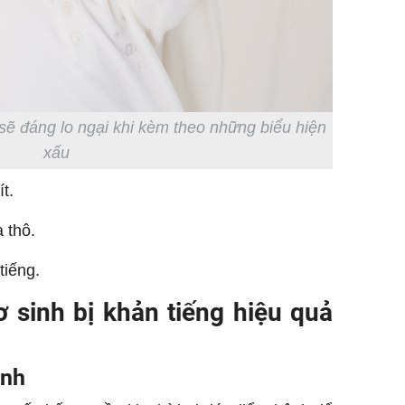
 sẽ đáng lo ngại khi kèm theo những biểu hiện
xấu
t.
 thô.
tiếng.
ơ sinh bị khản tiếng hiệu quả
ệnh