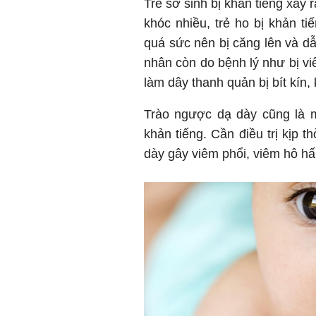
Trẻ sơ sinh bị khản tiếng xảy
khóc nhiều, trẻ ho bị khản t
quá sức nên bị căng lên và d
nhân còn do bệnh lý như bị v
làm dây thanh quản bị bít kín,
Trào ngược dạ dày cũng là m
khản tiếng. Cần điều trị kịp t
dày gây viêm phổi, viêm hô hấ