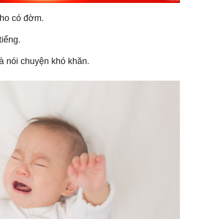
 ho có đờm.
tiếng.
và nói chuyện khó khăn.