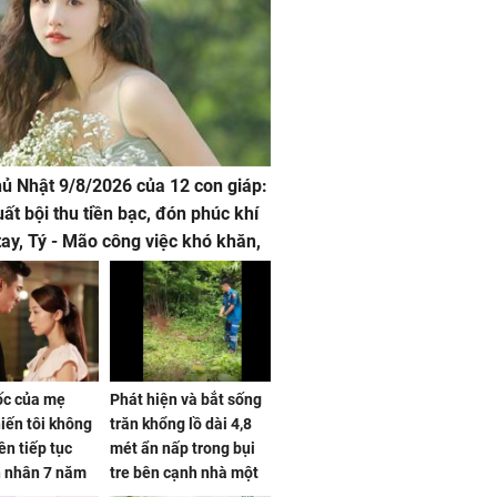
hủ Nhật 9/8/2026 của 12 con giáp:
uất bội thu tiền bạc, đón phúc khí
tay, Tý - Mão công việc khó khăn,
 đội nón ra đi
sốc của mẹ
Phát hiện và bắt sống
iến tôi không
trăn khổng lồ dài 4,8
ên tiếp tục
mét ẩn nấp trong bụi
n nhân 7 năm
tre bên cạnh nhà một