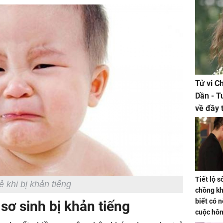
Tử vi C
Dần - T
về đầy 
tiền bạc
Tiết lộ 
ẻ khi bị khản tiếng
chồng kh
biết có n
sơ sinh bị khản tiếng
cuộc hô