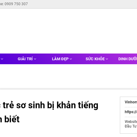
ne: 0909 750 307
G
GIẢI TRÍ
LÀM ĐẸP
SỨC KHỎE
DINH DƯ
 trẻ sơ sinh bị khản tiếng
Vinhom
https:/
 biết
Websit
Đầu Tư