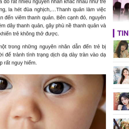
nữa hay
 ra do rất nhiều nguyên nhân khác nhau như trẻ
iếng, la hét đùa nghịch,…Thanh quản làm việc
ẫn đến viêm thanh quản. Bên cạnh đó, nguyên
iêm dây thanh quản, gây phù nề thanh quản và
TIN
 khiến trẻ không thở được.
Triệu Lộ
phá khỏi
ột trong những nguyên nhân dẫn đến trẻ bị
hời để trành tình trạng dịch dạ dày tràn vào dạ
p rất nguy hiểm.
Thường x
nấm sợi d
sẽ nhận 
bất ngờ!