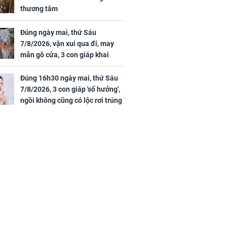
thương tâm
Đúng ngày mai, thứ Sáu
7/8/2026, vận xui qua đi, may
mắn gõ cửa, 3 con giáp khai
thông vận mệnh, tiền nhiều vô
kể, phước lộc đầy nhà, trúng số
Đúng 16h30 ngày mai, thứ Sáu
độc đắc
7/8/2026, 3 con giáp 'số hưởng',
ngồi không cũng có lộc rơi trúng
đầu, vừa tránh được họa vừa có
tiền vàng