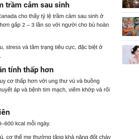
m trầm cảm sau sinh
anada cho thấy tỷ lệ trầm cảm sau sinh ở
hơn gấp 2 – 3 lần so với người cho bú hoàn
, stress và tâm trạng tiêu cực, đặc biệt ở
.
n tính thấp hơn
uy cơ thấp hơn với ung thư vú và buồng
 huyết áp và bệnh tim mạch, viêm khớp và rối
iên
0–600 kcal mỗi ngày.
ú, cơ thể mẹ thường tăng khả năng đốt cháy