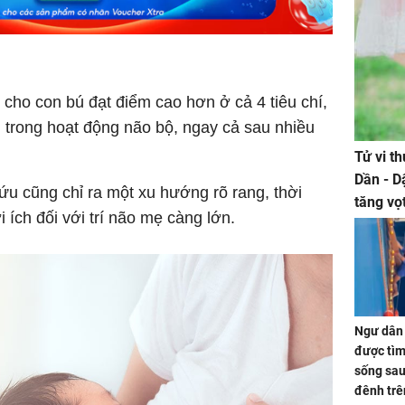
 cho con bú đạt điểm cao hơn ở cả 4 tiêu chí,
n trong hoạt động não bộ, ngay cả sau nhiều
Tử vi t
Dần - D
ứu cũng chỉ ra một xu hướng rõ rang, thời
tăng vọ
i ích đối với trí não mẹ càng lớn.
tiền mấ
Ngư dân 
được tìm
sống sau
đênh trê