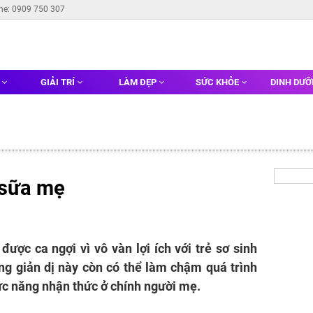
ine: 0909 750 307
G
GIẢI TRÍ
LÀM ĐẸP
SỨC KHỎE
DINH DƯ
 sữa mẹ
ược ca ngợi vì vô vàn lợi ích với trẻ sơ sinh
ng giản dị này còn có thể làm chậm quá trình
hức năng nhận thức ở chính người mẹ.