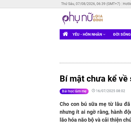
Thứ Sáu, 07/08/2026, 06:39 (GMT+7)
Hotl
YÊU - HÔN NHÂN
ĐỜI SỐN
Bí mật chưa kể về
16/07/2025 08:02
Bài học làm mẹ
Cho con bú sữa mẹ từ lâu đã đ
nhưng ít ai ngờ rằng, hành độ
lão hóa não bộ và cải thiện c