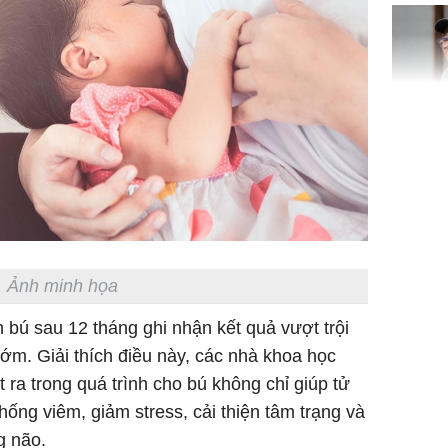
Bình Dư
Lý Liên K
sau tin đ
cởi áo c
khỏe
Ảnh minh họa
Vì sao T
 bú sau 12 tháng ghi nhận kết quả vượt trội
không đ
ớm. Giải thích điều này, các nhà khoa học
Châu Tin
 ra trong quá trình cho bú không chỉ giúp tử
Nhiệt Ba
chống viêm, giảm stress, cải thiện tâm trạng và
phim?
g não.