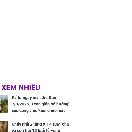
 XEM NHIỀU
Kể từ ngày mai, thứ Sáu
7/8/2026, 3 con giáp 'số hưởng'
sau công việc 'xuôi chèo mát
mái', tiền tài 'thu về như nước',
tình duyên viên mãn
Cháy nhà 2 tầng ở TPHCM, cha
và con trai 12 tuổi tử vong