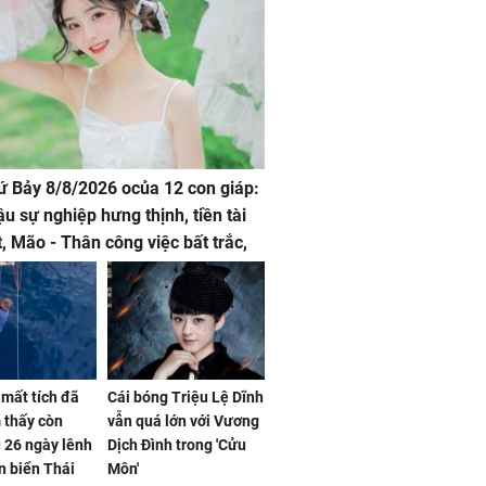
hứ Bảy 8/8/2026 ocủa 12 con giáp:
ậu sự nghiệp hưng thịnh, tiền tài
t, Mão - Thân công việc bất trắc,
t tật mang
mất tích đã
Cái bóng Triệu Lệ Dĩnh
 thấy còn
vẫn quá lớn với Vương
 26 ngày lênh
Dịch Đình trong 'Cửu
n biển Thái
Môn'