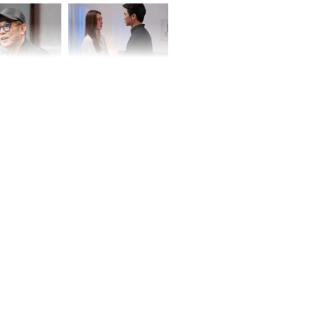
ơng
iệt lên tiếng
Cô gái bị ép đi xem
ồn thay tim,
mắt, nhưng vừa thấy
hứng minh sức
đối tượng mai mối thì
đỏ mặt ‘đứng hình’
rương Tiểu Phỉ
ồng hành cùng
h Trì, Địch Lệ
 quảng bá