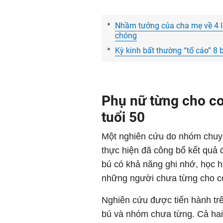
Nhầm tưởng của cha mẹ về 4 l
chóng
Kỳ kinh bất thường “tố cáo” 8
Phụ nữ từng cho co
tuổi 50
Một nghiên cứu do nhóm chuyê
thực hiện đã công bố kết quả 
bú có khả năng ghi nhớ, học hỏ
những người chưa từng cho c
Nghiên cứu được tiến hành tr
bú và nhóm chưa từng. Cả hai