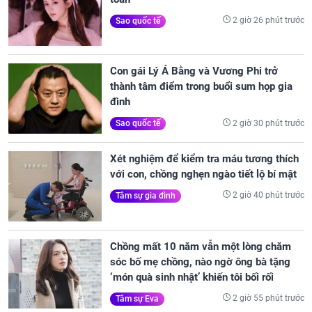
2 giờ 26 phút trước
Sao quốc tế
Con gái Lý Á Bằng và Vương Phi trở
thành tâm điểm trong buổi sum họp gia
đình
2 giờ 30 phút trước
Sao quốc tế
Xét nghiệm để kiểm tra máu tương thích
với con, chồng nghẹn ngào tiết lộ bí mật
2 giờ 40 phút trước
Tâm sự gia đình
Chồng mất 10 năm vẫn một lòng chăm
sóc bố mẹ chồng, nào ngờ ông bà tặng
‘món quà sinh nhật’ khiến tôi bối rối
2 giờ 55 phút trước
Tâm sự Eva