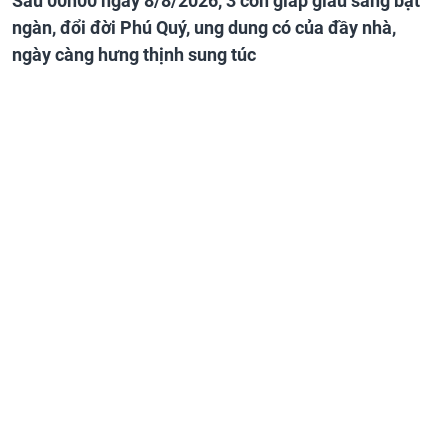
Sau 00h00 ngày 8/8/2026, 3 con giáp giàu sang bạt
ngàn, đổi đời Phú Quý, ung dung có của đầy nhà,
ngày càng hưng thịnh sung túc