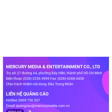
MERCURY MEDIA & ENTERTAINMENT CO., LTD
Trụ sở: 27 đường A4, phường Bảy Hiền, thành phố Hồ Chí Minh
Điện thoại: (028)-2236.9999 Fax: (028)-6268.0458
Chịu trách nhiệm nội dung: Đào Trọng Nhân
LIÊN HỆ QUẢNG CÁO
Hotline: 0909 750 307
Email:
quangcao@mercurymedia.com.vn