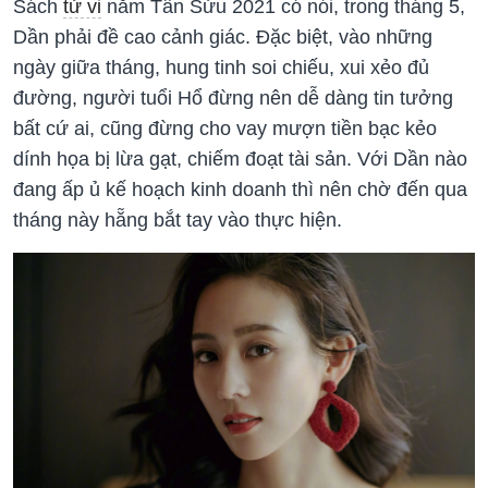
Sách
tử vi
năm Tân Sửu 2021 có nói, trong tháng 5,
Dần phải đề cao cảnh giác. Đặc biệt, vào những
ngày giữa tháng, hung tinh soi chiếu, xui xẻo đủ
đường, người tuổi Hổ đừng nên dễ dàng tin tưởng
bất cứ ai, cũng đừng cho vay mượn tiền bạc kẻo
dính họa bị lừa gạt, chiếm đoạt tài sản. Với Dần nào
đang ấp ủ kế hoạch kinh doanh thì nên chờ đến qua
tháng này hẵng bắt tay vào thực hiện.