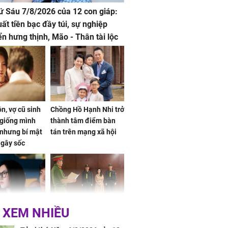
hứ Sáu 7/8/2026 của 12 con giáp:
uất tiền bạc đầy túi, sự nghiệp
iển hưng thịnh, Mão - Thân tài lộc
, mọi sự khó thành công mỹ mãn
n, vợ cũ sinh
Chồng Hồ Hạnh Nhi trở
giống mình
thành tâm điểm bàn
nhưng bí mật
tán trên mạng xã hội
 gây sốc
 XEM NHIỀU
 ở tuổi 20 của
NÓNG: Khởi tố ca sĩ