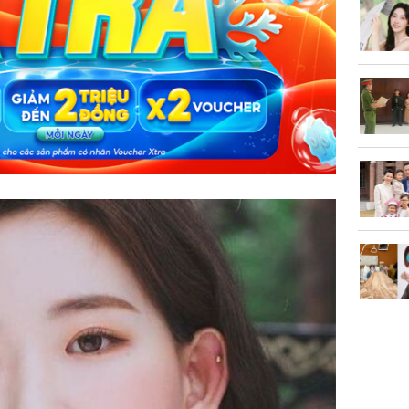
con gái 
4 lần ph
bất ngờ
Danh tín
nổi tiếng
phải khâ