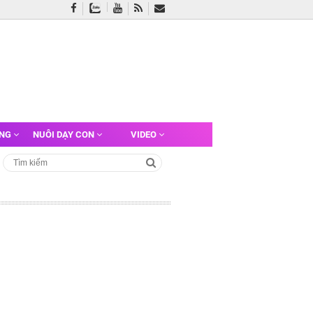
ỠNG
NUÔI DẠY CON
VIDEO