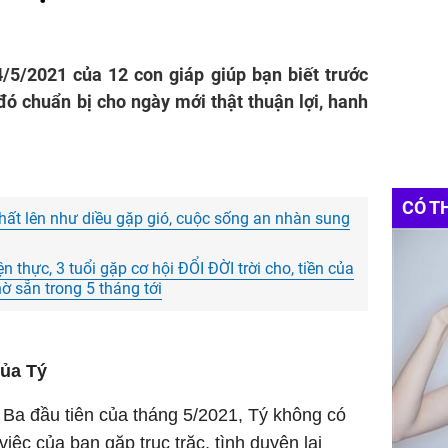
/5/2021 của 12 con giáp giúp bạn biết trước
 đó chuẩn bị cho ngày mới thật thuận lợi, hanh
CÓ T
phất lên như diều gặp gió, cuộc sống an nhàn sung
 thực, 3 tuổi gặp cơ hội ĐỔI ĐỜI trời cho, tiền của
ờ sẵn trong 5 tháng tới
của Tý
Ba đầu tiên của tháng 5/2021, Tý không có
việc của bạn gặp trục trặc, tình duyên lại