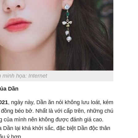
 minh họa: Internet
của Dần
2021
, ngày này, Dần ăn nói không lưu loát, kém
 đồng béo bở. Nhất là với cấp trên, những chú
g của mình nên không được đánh giá cao.
 Dần lại khá khởi sắc, đặc biệt Dần độc thân
ầu ý hợp.