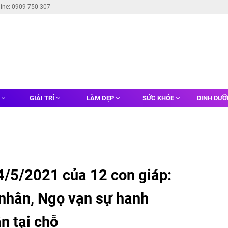
line: 0909 750 307
G
GIẢI TRÍ
LÀM ĐẸP
SỨC KHỎE
DINH DƯ
4/5/2021 của 12 con giáp:
nhân, Ngọ vạn sự hanh
n tại chỗ