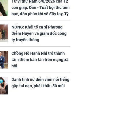
Vương Phi sau
Phương Diễm Huyền
Tử vi thứ Năm 6/8/2026 của 12
ẫu thuật gây
và giám đốc công ty
con giáp: Dần - Tuất bội thu tiền
truyền thông
bạc, đón phúc khí về đầy tay, Tý
- Mão công việc khó khăn, tiền
bạc đội nón ra đi
NÓNG: Khởi tố ca sĩ Phương
Diễm Huyền và giám đốc công
h nữ diễn viên
ty truyền thông
 gặp tai nạn,
u 50 mũi
Chồng Hồ Hạnh Nhi trở thành
tâm điểm bàn tán trên mạng xã
hội
Danh tính nữ diễn viên nổi tiếng
gặp tai nạn, phải khâu 50 mũi