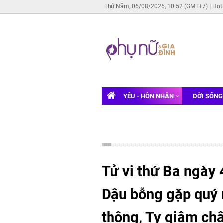
Thứ Năm, 06/08/2026, 10:52 (GMT+7)
Hot
YÊU - HÔN NHÂN
ĐỜI SỐN
Tử vi thứ Ba ngày 
Dậu bỗng gặp quý 
thông, Tỵ giậm châ