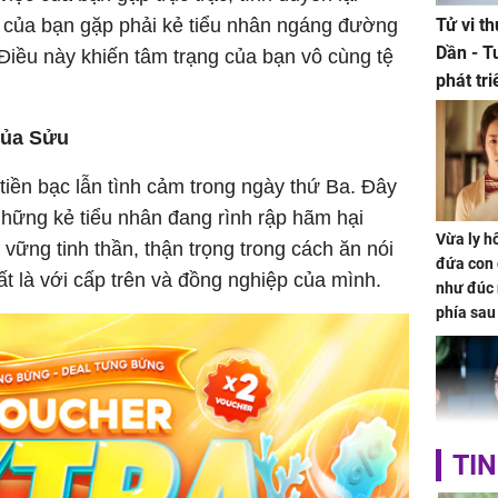
c của bạn gặp phải kẻ tiểu nhân ngáng đường
Tử vi t
Dần - T
Điều này khiến tâm trạng của bạn vô cùng tệ
phát tr
ảm đạm
của Sửu
tiền bạc lẫn tình cảm trong ngày thứ Ba. Đây
t những kẻ tiểu nhân đang rình rập hãm hại
Vừa ly hô
vững tinh thần, thận trọng trong cách ăn nói
đứa con 
ất là với cấp trên và đồng nghiệp của mình.
như đúc 
phía sau
TIN
Nhan sắc