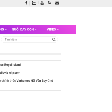
ỠNG
NUÔI DẠY CON
VIDEO
es Royal Island
/alluvia-city.com
e chính thức
Vinhomes Hải Vân Bay
Chủ