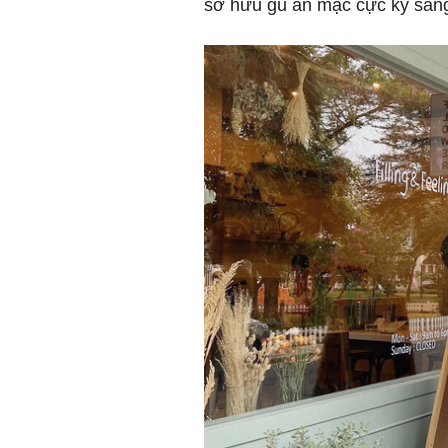
sở hữu gu ăn mặc cực kỳ sang 