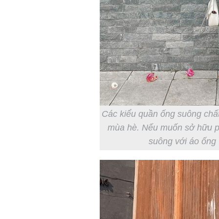
Các kiểu quần ống suông chất l
mùa hè. Nếu muốn sở hữu ph
suông với áo ống 