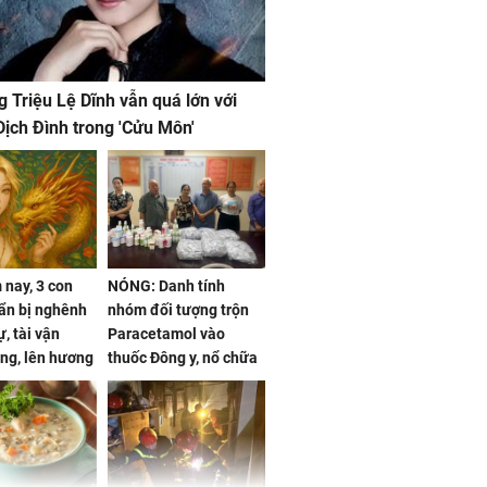
g Triệu Lệ Dĩnh vẫn quá lớn với
ịch Đình trong 'Cửu Môn'
nay, 3 con
NÓNG: Danh tính
ẩn bị nghênh
nhóm đối tượng trộn
, tài vận
Paracetamol vào
ng, lên hương
thuốc Đông y, nổ chữa
g hóa Phượng,
bách bệnh
 may mắn về