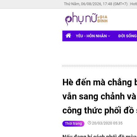
Thứ Năm, 06/08/2026, 17:48 (GMT+7)
Hot
YÊU - HÔN NHÂN
ĐỜI SỐN
Hè đến mà chẳng b
vẫn sang chảnh và k
công thức phối đồ
20/03/2020 05:35
Thời trang
Nếu đang bí cách phối đồ mùa 