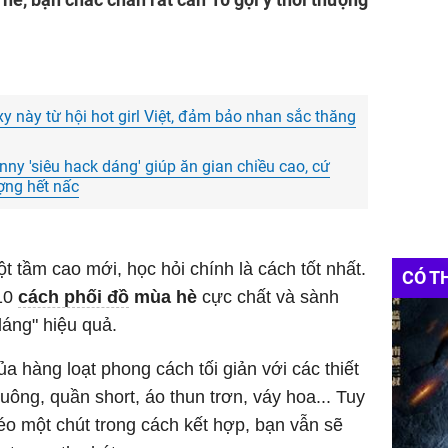
y này từ hội hot girl Việt, đảm bảo nhan sắc thăng
inny 'siêu hack dáng' giúp ăn gian chiều cao, cứ
ợng hết nấc
 tầm cao mới, học hỏi chính là cách tốt nhất.
CÓ T
 10
cách phối đồ
mùa hè
cực chất và sành
dáng" hiệu quả.
ủa hàng loạt phong cách tối giản với các thiết
ông, quần short, áo thun trơn, váy hoa... Tuy
léo một chút trong cách kết hợp, bạn vẫn sẽ