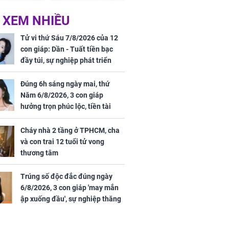
ức khỏe và
Cháy nhà 2 tầng ở
 XEM NHIỀU
 dụng đúng
TPHCM, cha và con
 hạt bình dân
trai 12 tuổi tử vong
Tử vi thứ Sáu 7/8/2026 của 12
thương tâm
con giáp: Dần - Tuất tiền bạc
đầy túi, sự nghiệp phát triển
hưng thịnh, Mão - Thân tài lộc
ảm đạm, mọi sự khó thành công
Đúng 6h sáng ngày mai, thứ
mỹ mãn
Năm 6/8/2026, 3 con giáp
ng nam diễn
hưởng trọn phúc lộc, tiền tài
 ngữ gây phản
tăng vọt, công danh sự nghiệp
c khi than
thăng hạng không ngừng
Cháy nhà 2 tầng ở TPHCM, cha
và con trai 12 tuổi tử vong
thương tâm
Trúng số độc đắc đúng ngày
6/8/2026, 3 con giáp 'may mắn
ập xuống đầu', sự nghiệp thăng
tiến vượt bậc, tài lộc phủ kín
đường đi