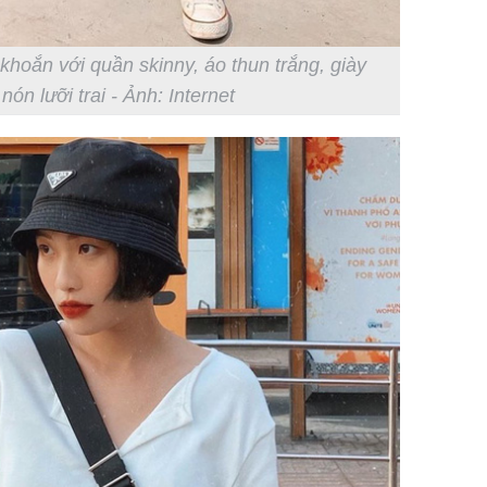
hoắn với quần skinny, áo thun trắng, giày
nón lưỡi trai - Ảnh: Internet