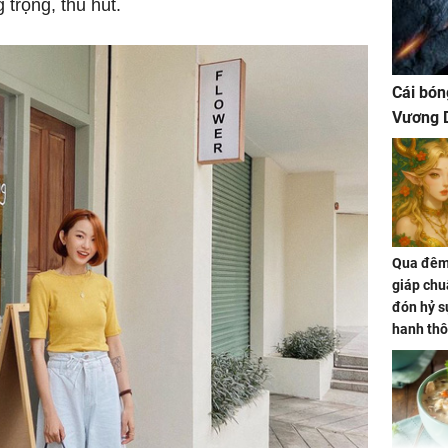
trọng, thu hút.
Cái bón
Vương D
Qua đêm 
giáp chu
đón hỷ sự
hanh thô
hóa Rồn
gom hết
nhà