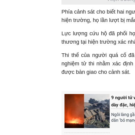
Phía cảnh sát cho biết hai ngư
hiện trường, họ lần lượt bị mắ
Lực lượng cứu hộ đã phối hợ
thương tại hiện trường xác nh
Thi thể của người quá cố đ
nghiệm tử thi nhằm xác định
được bàn giao cho cảnh sát.
9 người tử 
dày đặc, hi
Ngôi làng gầ
dân ‘bỏ mạng