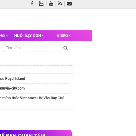
ỠNG
NUÔI DẠY CON
VIDEO
es Royal Island
/alluvia-city.com
e chính thức
Vinhomes Hải Vân Bay
Chủ
HỂ BẠN QUAN TÂM