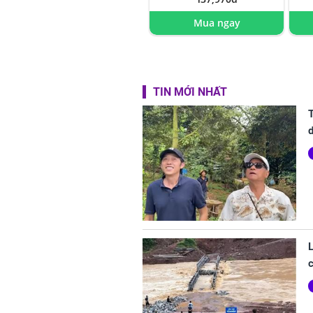
Mua ngay
TIN MỚI NHẤT
d
L
c