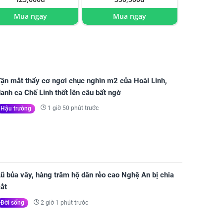
Mua ngay
Mua ngay
Tận mắt thấy cơ ngơi chục nghìn m2 của Hoài Linh,
anh ca Chế Linh thốt lên câu bất ngờ
1 giờ 50 phút trước
Hậu trường
ũ bủa vây, hàng trăm hộ dân rẻo cao Nghệ An bị chia
ắt
2 giờ 1 phút trước
Đời sống