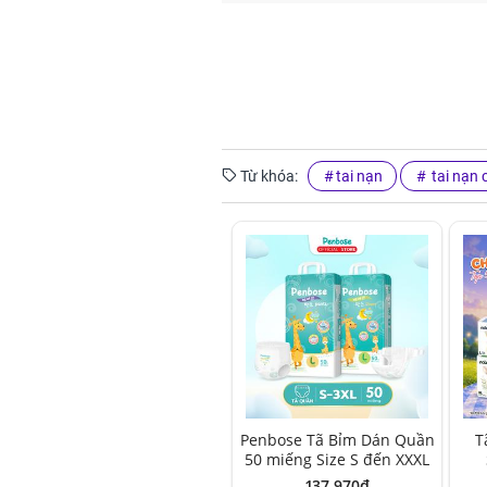
Từ khóa:
tai nạn
tai nạn 
Penbose Tã Bỉm Dán Quần
T
50 miếng Size S đến XXXL
137,970đ