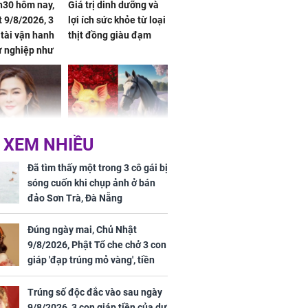
h30 hôm nay,
Giá trị dinh dưỡng và
 9/8/2026, 3
lợi ích sức khỏe từ loại
 tài vận hanh
thịt đồng giàu đạm
ự nghiệp như
hóa Rồng', vét
á trong thiên
 XEM NHIỀU
 mỹ nhân Hồng
Tử vi tuần mới (từ 10
uan Chi Lâm
đến 16/8/2026), 3 con
Đã tìm thấy một trong 3 cô gái bị
tin yêu trai
giáp mưa thuận gió
sóng cuốn khi chụp ảnh ở bán
36 tuổi
hòa, tiền về như nước,
đảo Sơn Trà, Đà Nẵng
bạc vàng dư dả, Phú
Quý Vinh Hoa, vận
Đúng ngày mai, Chủ Nhật
trình khai sáng
9/8/2026, Phật Tổ che chở 3 con
giáp 'đạp trúng mỏ vàng', tiền
u Tinh Trì
bạc nhiều như lá sung, sự
g phòng vé,
nghiệp vượng phát
Trúng số độc đắc vào sau ngày
u vượt 8.600
9/8/2026, 3 con giáp tiền của dư