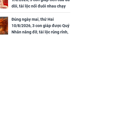
dôi, tài lộc nối đuôi nhau chạy
vào nhà, sự nghiệp phất lên
trông thấy
Đúng ngày mai, thứ Hai
10/8/2026, 3 con giáp được Quý
Nhân nâng đỡ, tài lộc rủng rỉnh,
yên tâm hưởng vinh hoa Phú
Quý