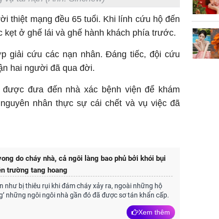
tỷ đồng
ời thiệt mạng đều 65 tuổi. Khi lính cứu hộ đến
c kẹt ở ghế lái và ghế hành khách phía trước.
p giải cứu các nạn nhân. Đáng tiếc, đội cứu
ận hai người đã qua đời.
ã được đưa đến nhà xác bệnh viện để khám
 nguyên nhân thực sự cái chết và vụ việc đã
vong do cháy nhà, cả ngôi làng bao phủ bởi khói bụi
ện trường tang hoang
n như bị thiêu rụi khi đám cháy xảy ra, ngoài những hộ
’ những ngôi ngôi nhà gần đó đã được sơ tán khẩn cấp.
Xem thêm