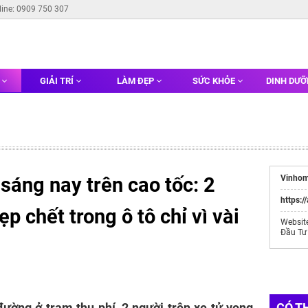
line: 0909 750 307
G
GIẢI TRÍ
LÀM ĐẸP
SỨC KHỎE
DINH DƯ
sáng nay trên cao tốc: 2
Vinhom
https:/
p chết trong ô tô chỉ vì vài
Websit
Đầu Tư
 đường ở trạm thu phí, 2 người trên xe tử vong
CÓ T