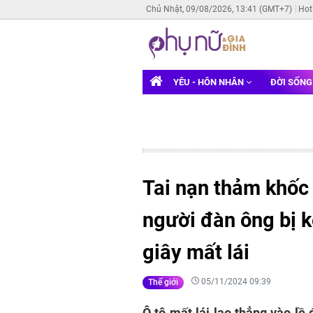
Chủ Nhật, 09/08/2026, 13:41 (GMT+7)
Hot
YÊU - HÔN NHÂN
ĐỜI SỐN
Tai nạn thảm khốc 
người đàn ông bị kẹ
giây mất lái
05/11/2024 09:39
Thế giới
Ô tô mất lái lao thẳng vào lề