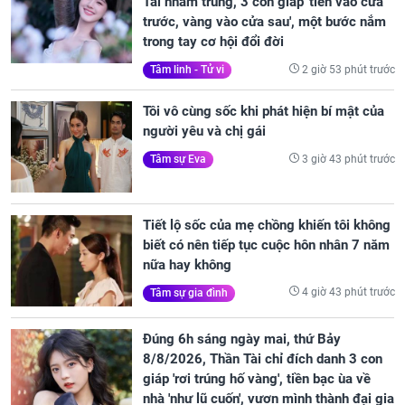
Tài nhắm trúng, 3 con giáp 'tiền vào cửa
trước, vàng vào cửa sau', một bước nắm
trong tay cơ hội đổi đời
2 giờ 53 phút trước
Tâm linh - Tử vi
Tôi vô cùng sốc khi phát hiện bí mật của
người yêu và chị gái
3 giờ 43 phút trước
Tâm sự Eva
Tiết lộ sốc của mẹ chồng khiến tôi không
biết có nên tiếp tục cuộc hôn nhân 7 năm
nữa hay không
4 giờ 43 phút trước
Tâm sự gia đình
Đúng 6h sáng ngày mai, thứ Bảy
8/8/2026, Thần Tài chỉ đích danh 3 con
giáp 'rơi trúng hố vàng', tiền bạc ùa về
nhà 'như lũ cuốn', vươn mình thành đại gia