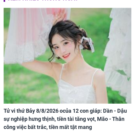
Tử vi thứ Bảy 8/8/2026 ocủa 12 con giáp: Dần - Dậu
sự nghiệp hưng thịnh, tiền tài tăng vọt, Mão - Thân
công việc bất trắc, tiền mất tật mang