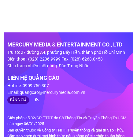
MERCURY MEDIA & ENTERTAINMENT CO., LTD
Trụ sở: 27 đường A4, phường Bảy Hiền, thành phố Hồ Chí Minh
Điện thoại: (028)-2236.9999 Fax: (028)-6268.0458
Chịu trách nhiệm nội dung: Đào Trọng Nhân
LIÊN HỆ QUẢNG CÁO
Hotline: 0909 750 307
Email:
quangcao@mercurymedia.com.vn
BẢNG GIÁ
Giấy phép số 02/GP-TTĐT do Sở Thông Tin và Truyền Thông Tp.HCM
cấp ngày 06/01/2025
Bản quyền thuộc về Công ty TNHH Truyền thông và giải trí Sao Thủy.
Cấm sao chép dưới mọi hình thức nếu không có sự chấp thuận bằng