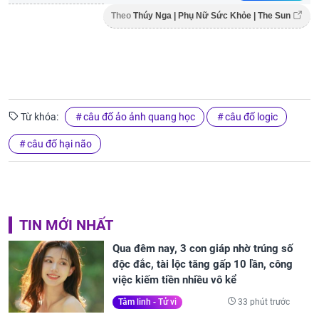
Theo
Thúy Nga | Phụ Nữ Sức Khỏe | The Sun
Từ khóa:
câu đố ảo ảnh quang học
câu đố logic
câu đố hại não
TIN MỚI NHẤT
Qua đêm nay, 3 con giáp nhờ trúng số
độc đắc, tài lộc tăng gấp 10 lần, công
việc kiếm tiền nhiều vô kể
33 phút trước
Tâm linh - Tử vi