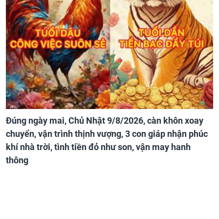
Đúng ngày mai, Chủ Nhật 9/8/2026, càn khôn xoay
chuyển, vận trình thịnh vượng, 3 con giáp nhận phúc
khí nhà trời, tình tiền đỏ như son, vận may hanh
thông