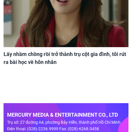
Lấy nhầm chồng rồi trở thành trụ cột gia đình, tôi rút
ra bài học về hôn nhân
MERCURY MEDIA & ENTERTAINMENT CO., LTD
Trụ sở: 27 đường A4, phường Bảy Hiền, thành phố Hồ Chí Minh
Điện thoại: (028)-2236.9999 Fax: (028)-6268.0458