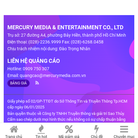
MERCURY MEDIA & ENTERTAINMENT CO., LTD
Trụ sở: 27 đường A4, phường Bảy Hiền, thành phố Hồ Chí Minh
Điện thoại: (028)-2236.9999 Fax: (028)-6268.0458
Chịu trách nhiệm nội dung: Đào Trọng Nhân
LIÊN HỆ QUẢNG CÁO
Hotline: 0909 750 307
Email:
quangcao@mercurymedia.com.vn
BẢNG GIÁ
Giấy phép số 02/GP-TTĐT do Sở Thông Tin và Truyền Thông Tp.HCM
cấp ngày 06/01/2025
Bản quyền thuộc về Công ty TNHH Truyền thông và giải trí Sao Thủy.
Cấm sao chép dưới mọi hình thức nếu không có sự chấp thuận bằng
văn bản.
Trang chủ
Tin hot
Mã giảm giá
Chủ đề
Chuyên mục