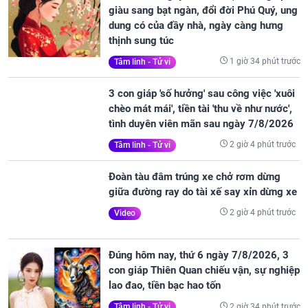
giàu sang bạt ngàn, đổi đời Phú Quý, ung
dung có của đầy nhà, ngày càng hưng
thịnh sung túc
1 giờ 34 phút trước
Tâm linh - Tử vi
3 con giáp 'số hưởng' sau công việc 'xuôi
chèo mát mái', tiền tài 'thu về như nước',
tình duyên viên mãn sau ngày 7/8/2026
2 giờ 4 phút trước
Tâm linh - Tử vi
Đoàn tàu đâm trúng xe chở rơm dừng
giữa đường ray do tài xế say xỉn dừng xe
2 giờ 4 phút trước
Video
Đúng hôm nay, thứ 6 ngày 7/8/2026, 3
con giáp Thiên Quan chiếu vận, sự nghiệp
lao đao, tiền bạc hao tốn
2 giờ 34 phút trước
Tâm linh - Tử vi