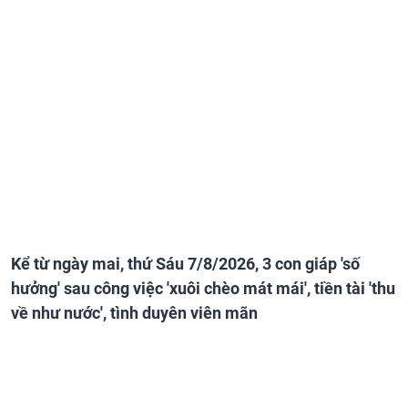
Kể từ ngày mai, thứ Sáu 7/8/2026, 3 con giáp 'số
hưởng' sau công việc 'xuôi chèo mát mái', tiền tài 'thu
về như nước', tình duyên viên mãn