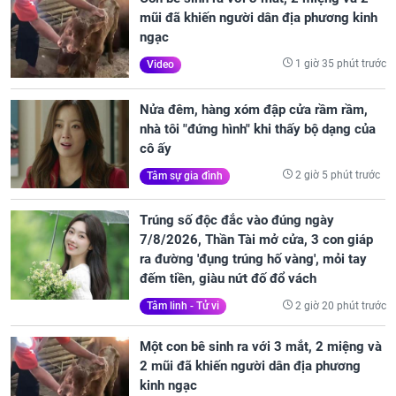
mũi đã khiến người dân địa phương kinh
ngạc
1 giờ 35 phút trước
Video
Nửa đêm, hàng xóm đập cửa rầm rầm,
nhà tôi "đứng hình" khi thấy bộ dạng của
cô ấy
2 giờ 5 phút trước
Tâm sự gia đình
Trúng số độc đắc vào đúng ngày
7/8/2026, Thần Tài mở cửa, 3 con giáp
ra đường 'đụng trúng hố vàng', mỏi tay
đếm tiền, giàu nứt đố đổ vách
2 giờ 20 phút trước
Tâm linh - Tử vi
Một con bê sinh ra với 3 mắt, 2 miệng và
2 mũi đã khiến người dân địa phương
kinh ngạc