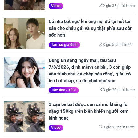
2 giờ 35 phút trước
Video
Cả nhà bất ngờ khi ông nội để lại hết tài
sản cho cháu gái và sự thật phía sau còn
sốc hơn
3 giờ 5 phút trước
Tâm sự gia đình
Đúng 6h sáng ngày mai, thứ Sáu
7/8/2026, định mệnh an bài, 3 con giáp
vận trình như 'cá chép hóa rồng', giàu có
lên bất chấp, số đỏ chót như son
3 giờ 20 phút trước
Tâm linh - Tử vi
3 cậu bé bắt được con cá mú khổng lồ
nặng 150kg trên biển khiến người xem
kinh ngạc
3 giờ 35 phút trước
Video