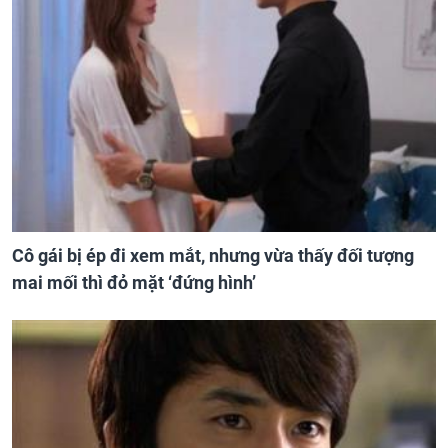
Cô gái bị ép đi xem mắt, nhưng vừa thấy đối tượng
mai mối thì đỏ mặt ‘đứng hình’