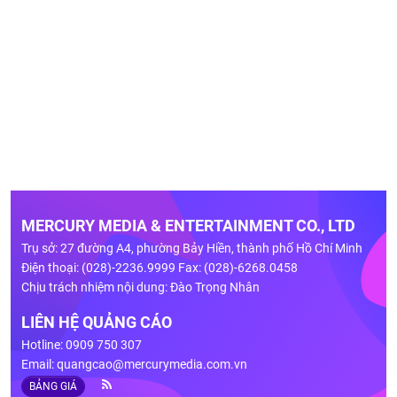
MERCURY MEDIA & ENTERTAINMENT CO., LTD
Trụ sở: 27 đường A4, phường Bảy Hiền, thành phố Hồ Chí Minh
Điện thoại: (028)-2236.9999 Fax: (028)-6268.0458
Chịu trách nhiệm nội dung: Đào Trọng Nhân
LIÊN HỆ QUẢNG CÁO
Hotline: 0909 750 307
Email:
quangcao@mercurymedia.com.vn
BẢNG GIÁ