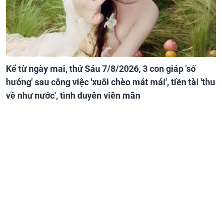
Kể từ ngày mai, thứ Sáu 7/8/2026, 3 con giáp 'số
hưởng' sau công việc 'xuôi chèo mát mái', tiền tài 'thu
về như nước', tình duyên viên mãn