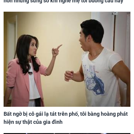
hôn nhưng sững sờ khi nghe mẹ tôi buông câu này
Bất ngờ bị cô gái lạ tát trên phố, tôi bàng hoàng phát
hiện sự thật của gia đình