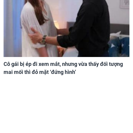
Cô gái bị ép đi xem mắt, nhưng vừa thấy đối tượng
mai mối thì đỏ mặt ‘đứng hình’