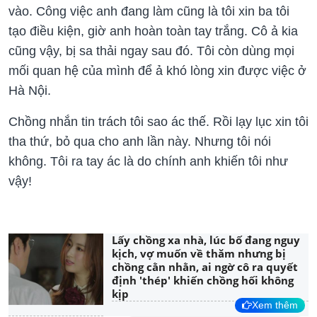
vào. Công việc anh đang làm cũng là tôi xin ba tôi
tạo điều kiện, giờ anh hoàn toàn tay trắng. Cô ả kia
cũng vậy, bị sa thải ngay sau đó. Tôi còn dùng mọi
mối quan hệ của mình để ả khó lòng xin được việc ở
Hà Nội.
Chồng nhắn tin trách tôi sao ác thế. Rồi lạy lục xin tôi
tha thứ, bỏ qua cho anh lần này. Nhưng tôi nói
không. Tôi ra tay ác là do chính anh khiến tôi như
vậy!
Lấy chồng xa nhà, lúc bố đang nguy
kịch, vợ muốn về thăm nhưng bị
chồng cằn nhằn, ai ngờ cô ra quyết
định 'thép' khiến chồng hối không
kịp
Xem thêm