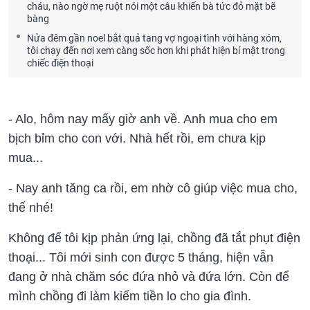
cháu, nào ngờ mẹ ruột nói một câu khiến bà tức đỏ mặt bẽ
bàng
Nửa đêm gần noel bắt quả tang vợ ngoại tình với hàng xóm,
tôi chạy đến nơi xem càng sốc hơn khi phát hiện bí mật trong
chiếc điện thoại
- Alo, hôm nay mấy giờ anh về. Anh mua cho em
bịch bỉm cho con với. Nhà hết rồi, em chưa kịp
mua...
- Nay anh tăng ca rồi, em nhờ cô giúp việc mua cho,
thế nhé!
Không để tôi kịp phản ứng lại, chồng đã tắt phụt điện
thoại... Tôi mới sinh con được 5 tháng, hiện vẫn
đang ở nhà chăm sóc đứa nhỏ và đứa lớn. Còn để
mình chồng đi làm kiếm tiền lo cho gia đình.