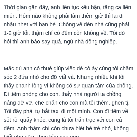
Thời gian gần đây, anh liên tục kêu bận, tăng ca liên
miên. Hôm nào không phải làm thêm giờ thì lại đi
nhậu nhẹt với bạn bè. Chồng về đến nhà cũng phải
1-2 giờ tối, thậm chí có đêm còn không về. Tôi dò
hỏi thì anh bảo say quá, ngủ nhà đồng nghiệp.
Mặc dù anh có thuê giúp việc để cô ấy cùng tôi chăm
sóc 2 đứa nhỏ cho đỡ vất vả. Nhưng nhiều khi tôi
thấy chạnh lòng vì không có sự quan tâm của chồng.
Đi tiêm phòng cho con, thấy nhà người ta chồng
nâng đỡ vợ, che chắn cho con mà tôi thèm, ghen tị.
Tôi đây phải tự bắt taxi đi một mình. Con đi tiêm về
sốt rồi quấy khóc, cũng là tôi trằn trọc với con cả
đêm. Anh thậm chí còn chưa biết bế trẻ nhỏ, không
biết pha sữa, thay bỉm cho con.