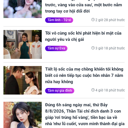
trước, vàng vào cửa sau', một bước nắm
trong tay cơ hội đổi đời
2 giờ 28 phút trước
Tâm linh - Tử vi
Tôi vô cùng sốc khi phát hiện bí mật của
người yêu và chị gái
3 giờ 18 phút trước
Tâm sự Eva
Tiết lộ sốc của mẹ chồng khiến tôi không
biết có nên tiếp tục cuộc hôn nhân 7 năm
nữa hay không
4 giờ 18 phút trước
Tâm sự gia đình
Đúng 6h sáng ngày mai, thứ Bảy
8/8/2026, Thần Tài chỉ đích danh 3 con
giáp 'rơi trúng hố vàng', tiền bạc ùa về
nhà 'như lũ cuốn', vươn mình thành đại gia