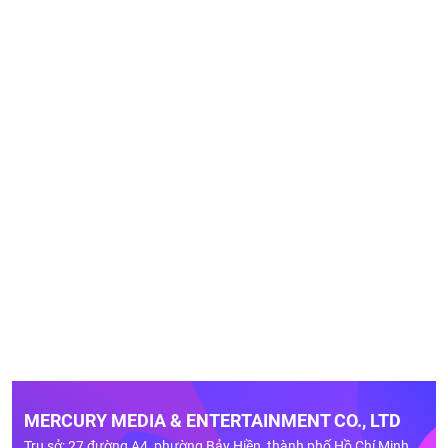
MERCURY MEDIA & ENTERTAINMENT CO., LTD
Trụ sở: 27 đường A4, phường Bảy Hiền, thành phố Hồ Chí Minh