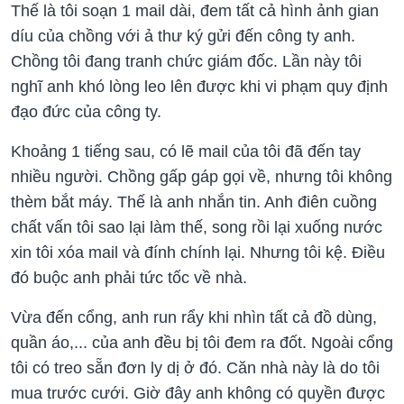
Thế là tôi soạn 1 mail dài, đem tất cả hình ảnh gian
díu của chồng với ả thư ký gửi đến công ty anh.
Chồng tôi đang tranh chức giám đốc. Lần này tôi
nghĩ anh khó lòng leo lên được khi vi phạm quy định
đạo đức của công ty.
Khoảng 1 tiếng sau, có lẽ mail của tôi đã đến tay
nhiều người. Chồng gấp gáp gọi về, nhưng tôi không
thèm bắt máy. Thế là anh nhắn tin. Anh điên cuồng
chất vấn tôi sao lại làm thế, song rồi lại xuống nước
xin tôi xóa mail và đính chính lại. Nhưng tôi kệ. Điều
đó buộc anh phải tức tốc về nhà.
Vừa đến cổng, anh run rẩy khi nhìn tất cả đồ dùng,
quần áo,... của anh đều bị tôi đem ra đốt. Ngoài cổng
tôi có treo sẵn đơn ly dị ở đó. Căn nhà này là do tôi
mua trước cưới. Giờ đây anh không có quyền được