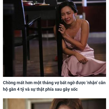
Chồng mất hơn một tháng vợ bất ngờ được 'nhận' căn
hộ gần 4 tỷ và sự thật phía sau gây sốc