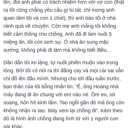
lên, đòi anh phải có trách nhiệm hơn với vợ con (thật
ra tôi cũng chẳng yêu cầu gì to tát, chỉ mong anh
quan tâm tôi và con 1 chút), thì anh bảo tôi ở nhà
rảnh quá vẽ chuyện. Còn mẹ anh mắng tôi không
biết cảm thông cho chồng. Anh đã đi làm nuôi 5
miệng ăn, tôi còn sinh sự. Ở nhà ăn sung mặc
sướng, không phải đi làm mà không biết điều...
Dần dần tôi im lặng, tự nuốt phiền muộn vào trong
lòng. Bởi tôi có nói ra thì đắng cay và mọi cái sai vẫn
chỉ đổ lên đầu mình. Nhưng cho tới đầu tuần trước,
bạn thân của tôi bỗng nhắn tin: "Ê, ông Hoàng nhà
mày đang đi ăn chung với em nào nè. Ôm eo, sờ
soạng, hôn hít kinh lắm. Tao ngồi gần đó mà ông còn
không nhận ra tao. Mày xem lại chồng đi". Kèm theo
đó là hình ảnh chồng đang tình tứ với 1 người con
gái khác.