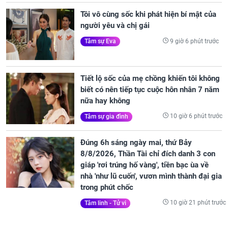
Tôi vô cùng sốc khi phát hiện bí mật của
người yêu và chị gái
9 giờ 6 phút trước
Tâm sự Eva
Tiết lộ sốc của mẹ chồng khiến tôi không
biết có nên tiếp tục cuộc hôn nhân 7 năm
nữa hay không
10 giờ 6 phút trước
Tâm sự gia đình
Đúng 6h sáng ngày mai, thứ Bảy
8/8/2026, Thần Tài chỉ đích danh 3 con
giáp 'rơi trúng hố vàng', tiền bạc ùa về
nhà 'như lũ cuốn', vươn mình thành đại gia
trong phút chốc
10 giờ 21 phút trước
Tâm linh - Tử vi