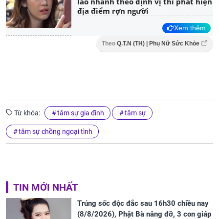
lao nhanh theo định vị thì phát hiện
địa điểm rợn người
Xem thêm
Theo
Q.T.N (TH) | Phụ Nữ Sức Khỏe
Từ khóa:
tâm sự gia đình
tâm sự
tâm sự chồng ngoại tình
TIN MỚI NHẤT
Trúng sốc độc đắc sau 16h30 chiều nay
(8/8/2026), Phật Bà nâng đỡ, 3 con giáp