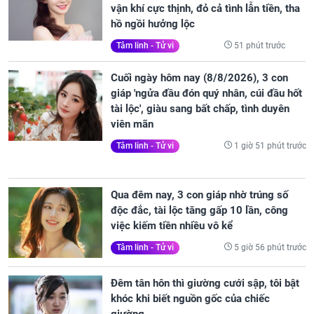
vận khí cực thịnh, đỏ cả tình lẫn tiền, tha
hồ ngồi hưởng lộc
51 phút trước
Tâm linh - Tử vi
Cuối ngày hôm nay (8/8/2026), 3 con
giáp 'ngửa đầu đón quý nhân, cúi đầu hốt
tài lộc', giàu sang bất chấp, tình duyên
viên mãn
1 giờ 51 phút trước
Tâm linh - Tử vi
Qua đêm nay, 3 con giáp nhờ trúng số
độc đắc, tài lộc tăng gấp 10 lần, công
việc kiếm tiền nhiều vô kể
5 giờ 56 phút trước
Tâm linh - Tử vi
Đêm tân hôn thì giường cưới sập, tôi bật
khóc khi biết nguồn gốc của chiếc