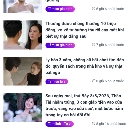
giường
6 giờ 6 phút trước
Tâm sự gia đình
Thường được chồng thường 10 triệu
đồng, vợ vô tư hưởng thụ rồi cay mắt khi
biết sự thật đằng sau
7 giờ 6 phút trước
Tâm sự gia đình
Ly hôn 3 năm, chồng cũ bất chợt tìm đến
đòi quyển sách trong nhà kho và sự thật
bất ngờ
8 giờ 6 phút trước
Tâm sự Eva
Sau ngày mai, thứ Bảy 8/8/2026, Thần
Tài nhắm trúng, 3 con giáp 'tiền vào cửa
trước, vàng vào cửa sau', một bước nắm
trong tay cơ hội đổi đời
8 giờ 16 phút trước
Tâm linh - Tử vi