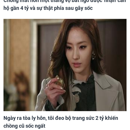
Chồng mất hơn một tháng vợ bất ngờ được 'nhận' căn
hộ gần 4 tỷ và sự thật phía sau gây sốc
Ngày ra tòa ly hôn, tôi đeo bộ trang sức 2 tỷ khiến
chồng cũ sốc ngất