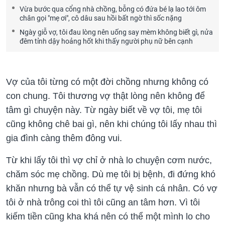
Vừa bước qua cổng nhà chồng, bỗng có đứa bé lạ lao tới ôm
chân gọi "mẹ ơi", cô dâu sau hồi bất ngờ thì sốc nặng
Ngày giỗ vợ, tôi đau lòng nên uống say mèm không biết gì, nửa
đêm tỉnh dậy hoảng hốt khi thấy người phụ nữ bên cạnh
Vợ của tôi từng có một đời chồng nhưng không có
con chung. Tôi thương vợ thật lòng nên không để
tâm gì chuyện này. Từ ngày biết về vợ tôi, mẹ tôi
cũng không chê bai gì, nên khi chúng tôi lấy nhau thì
gia đình càng thêm đông vui.
Từ khi lấy tôi thì vợ chỉ ở nhà lo chuyện cơm nước,
chăm sóc mẹ chồng. Dù mẹ tôi bị bệnh, đi đứng khó
khăn nhưng bà vẫn có thể tự vệ sinh cá nhân. Có vợ
tôi ở nhà trông coi thì tôi cũng an tâm hơn. Vì tôi
kiếm tiền cũng kha khá nên có thể một mình lo cho