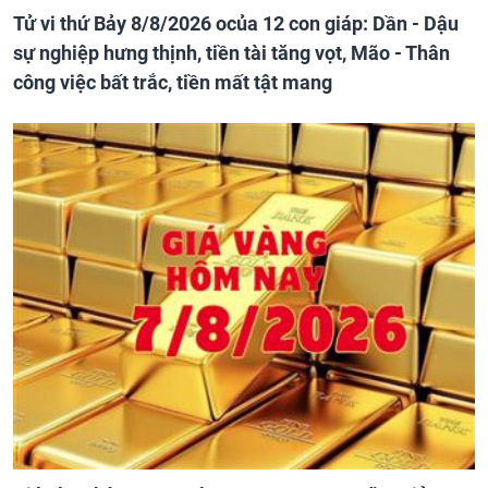
Tử vi thứ Bảy 8/8/2026 ocủa 12 con giáp: Dần - Dậu
sự nghiệp hưng thịnh, tiền tài tăng vọt, Mão - Thân
công việc bất trắc, tiền mất tật mang