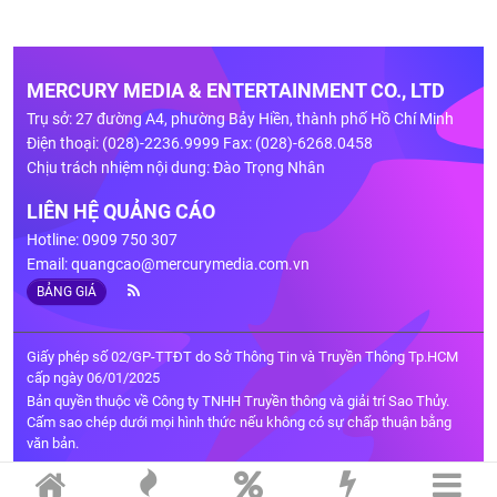
MERCURY MEDIA & ENTERTAINMENT CO., LTD
Trụ sở: 27 đường A4, phường Bảy Hiền, thành phố Hồ Chí Minh
Điện thoại: (028)-2236.9999 Fax: (028)-6268.0458
Chịu trách nhiệm nội dung: Đào Trọng Nhân
LIÊN HỆ QUẢNG CÁO
Hotline: 0909 750 307
Email:
quangcao@mercurymedia.com.vn
BẢNG GIÁ
Giấy phép số 02/GP-TTĐT do Sở Thông Tin và Truyền Thông Tp.HCM
cấp ngày 06/01/2025
Bản quyền thuộc về Công ty TNHH Truyền thông và giải trí Sao Thủy.
Cấm sao chép dưới mọi hình thức nếu không có sự chấp thuận bằng
văn bản.