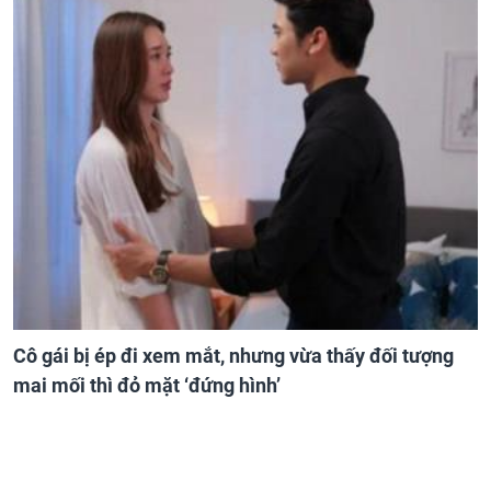
Cô gái bị ép đi xem mắt, nhưng vừa thấy đối tượng
mai mối thì đỏ mặt ‘đứng hình’