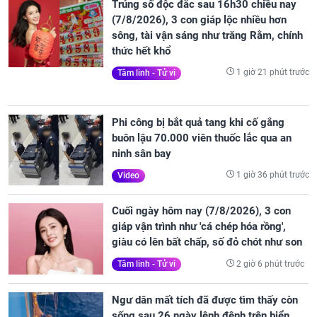
Trúng số độc đắc sau 16h30 chiều nay
(7/8/2026), 3 con giáp lộc nhiều hơn
sông, tài vận sáng như trăng Rằm, chính
thức hết khổ
1 giờ 21 phút trước
Tâm linh - Tử vi
Phi công bị bắt quả tang khi cố gắng
buôn lậu 70.000 viên thuốc lắc qua an
ninh sân bay
1 giờ 36 phút trước
Video
Cuối ngày hôm nay (7/8/2026), 3 con
giáp vận trình như 'cá chép hóa rồng',
giàu có lên bất chấp, số đỏ chót như son
2 giờ 6 phút trước
Tâm linh - Tử vi
Ngư dân mất tích đã được tìm thấy còn
sống sau 26 ngày lênh đênh trên biển