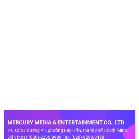
MERCURY MEDIA & ENTERTAINMENT CO., LTD
Trụ sở: 27 đường A4, phường Bảy Hiền, thành phố Hồ Chí Minh
Điện thoại: (028)-2236.9999 Fax: (028)-6268.0458