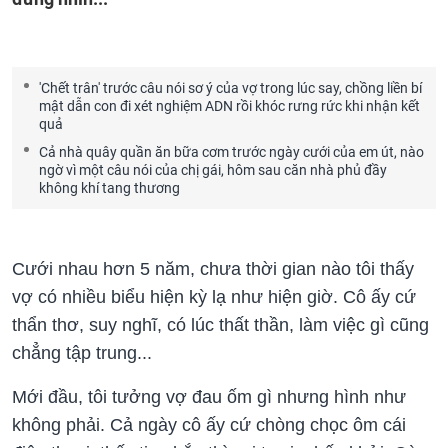
'Chết trân' trước câu nói sơ ý của vợ trong lúc say, chồng liền bí
mật dẫn con đi xét nghiệm ADN rồi khóc rưng rức khi nhận kết
quả
Cả nhà quây quần ăn bữa cơm trước ngày cưới của em út, nào
ngờ vì một câu nói của chị gái, hôm sau căn nhà phủ đầy
không khí tang thương
Cưới nhau hơn 5 năm, chưa thời gian nào tôi thấy
vợ có nhiều biểu hiện kỳ lạ như hiện giờ. Cô ấy cứ
thẩn thơ, suy nghĩ, có lúc thất thần, làm việc gì cũng
chẳng tập trung...
Mới đầu, tôi tưởng vợ đau ốm gì nhưng hình như
không phải. Cả ngày cô ấy cứ chòng chọc ôm cái