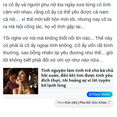
ra cô ấy và người phụ nữ kia ngày xưa từng có tình
cảm với nhau, rằng cô ấy có thể yêu được cả nam
cả nữ,... vì thế mới kết hôn mới tôi, nhưng nay cô ta
ra Hà Nội công tác, họ vô tình gặp lại...
Tôi nghe vợ nói mà không thốt nổi lời nào... Thế này
có phải là cô ấy ngoại tình không. Cô ấy vốn rất bình
thường, sao bỗng nhiên lại yêu đương như thế... giờ
tôi không biết phải đối xử với vợ như nào nữa...
Tình nguyện làm tình trẻ cho bà chủ
hồi xuân, đến khi tìm được tình yêu
đích thực, tôi hoảng sợ vì lời tuyên
bố lạnh lùng
Xem thêm
Theo
Kim (t/h) | Phụ Nữ Sức Khỏe