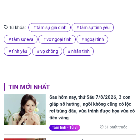
Từ khóa:
tâm sự gia đình
tâm sự tình yêu
tâm sự eva
vợ ngoại tình
ngoại tình
tình yêu
vợ chồng
nhân tình
TIN MỚI NHẤT
Sau hôm nay, thứ Sáu 7/8/2026, 3 con
giáp 'số hưởng', ngồi không cũng có lộc
rơi trúng đầu, vừa tránh được họa vừa có
tiền vàng
51 phút trước
Tâm linh - Tử vi