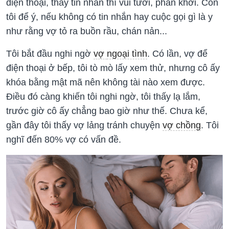
điện thoại, thấy tin nhắn thì vui tươi, phấn khởi. Còn
tôi để ý, nếu không có tin nhắn hay cuộc gọi gì là y
như rằng vợ tỏ ra buồn rầu, chán nản...
Tôi bắt đầu nghi ngờ
vợ
ngoại tình
. Có lần, vợ để
điện thoại ở bếp, tôi tò mò lấy xem thử, nhưng cô ấy
khóa bằng mật mã nên không tài nào xem được.
Điều đó càng khiến tôi nghi ngờ, tôi thấy lạ lắm,
trước giờ cô ấy chẳng bao giờ như thế. Chưa kể,
gần đây tôi thấy vợ lảng tránh chuyện
vợ chồng
. Tôi
nghĩ đến 80% vợ có vấn đề.