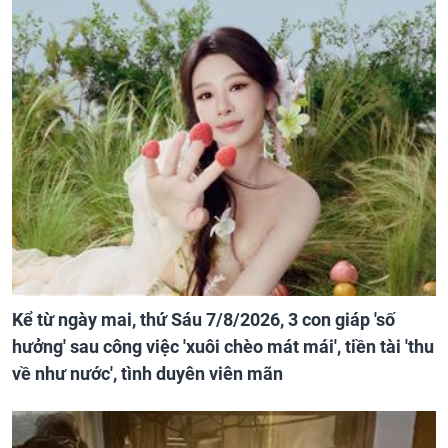
Kể từ ngày mai, thứ Sáu 7/8/2026, 3 con giáp 'số
hưởng' sau công việc 'xuôi chèo mát mái', tiền tài 'thu
về như nước', tình duyên viên mãn