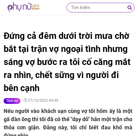
Đứng cả đêm dưới trời mưa chờ
bắt tại trận vợ ngoại tình nhưng
sáng vợ bước ra tôi cố căng mắt
ra nhìn, chết sững vì người đi
bên cạnh
27/12/2022 04:39
Tâm sự
Nếu người vào khách sạn cùng vợ tôi hôm ấy là một
gã đàn ông thì tôi đã có thể "dạy dỗ" hắn một trận cho
thỏa cơn giận. Đằng này, tôi chỉ biết đau khổ mà
đứng nhìn...