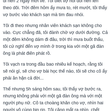
đi nên 2 ngày mới về. Tôi biết vợ nói dối nên lén
theo dõi. Trời đêm hôm ấy mưa to, rét mướt, tôi thấy
vợ bước vào khách sạn mà tim đau nhói.
Tôi đi theo nhưng nhân viên khách sạn không cho
vào. Cực chẳng đã, tôi đành chờ vợ dưới đường. Cả
một đêm không dám đi đâu, trời thì mưa buốt thấu,
tôi cứ nghĩ đến vợ mình ở trong kia với một gã đàn
ông là phát điên phát rồ.
Tôi vạch ra trong đầu bao nhiêu kế hoạch, rằng tôi
sẽ nói gì, sẽ cho vợ bài học thế nào, tôi sẽ cho cô ấy
phải ân hận cả đời...
Thế nhưng 5h sáng hôm sau, tôi thấy vợ bước ra,
nhưng không phải với một gã đàn ông mà với một
người phụ nữ. Cô ta choàng khăn cho vợ, nhìn hai
người vô cùng bịn rịn. Tôi căng mắt ra nhìn, chết