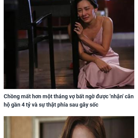
Chồng mất hơn một tháng vợ bất ngờ được 'nhận' căn
hộ gần 4 tỷ và sự thật phía sau gây sốc