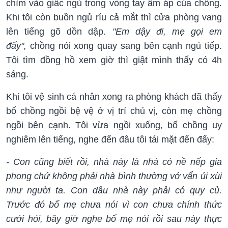
chìm vào giấc ngủ trong vòng tay ấm áp của chồng.
Khi tôi còn buồn ngủ ríu cả mắt thì cửa phòng vang
lên tiếng gõ dồn dập.
"Em dậy đi, mẹ gọi em
đấy",
chồng nói xong quay sang bên cạnh ngủ tiếp.
Tôi tìm đồng hồ xem giờ thì giật mình thấy có 4h
sáng.
Khi tôi vệ sinh cá nhân xong ra phòng khách đã thấy
bố chồng ngồi bệ vệ ở vị trí chủ vị, còn mẹ chồng
ngồi bên cạnh. Tôi vừa ngồi xuống, bố chồng uy
nghiêm lên tiếng, nghe đến đâu tôi tái mặt đến đấy:
- Con cũng biết rồi, nhà này là nhà có nề nếp gia
phong chứ không phải nhà bình thường vớ vẩn úi xùi
như người ta. Con dâu nhà này phải có quy củ.
Trước đó bố mẹ chưa nói vì con chưa chính thức
cưới hỏi, bây giờ nghe bố mẹ nói rồi sau này thực