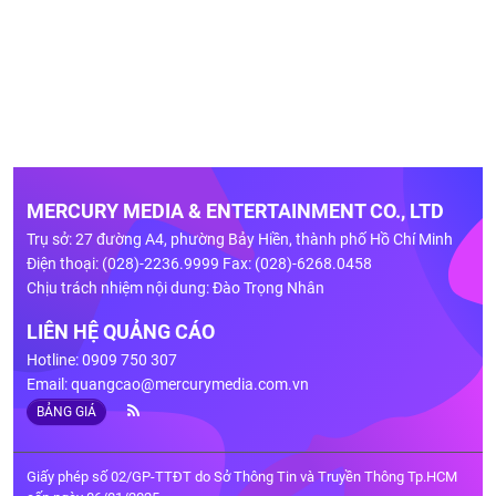
MERCURY MEDIA & ENTERTAINMENT CO., LTD
Trụ sở: 27 đường A4, phường Bảy Hiền, thành phố Hồ Chí Minh
Điện thoại: (028)-2236.9999 Fax: (028)-6268.0458
Chịu trách nhiệm nội dung: Đào Trọng Nhân
LIÊN HỆ QUẢNG CÁO
Hotline: 0909 750 307
Email:
quangcao@mercurymedia.com.vn
BẢNG GIÁ
Giấy phép số 02/GP-TTĐT do Sở Thông Tin và Truyền Thông Tp.HCM