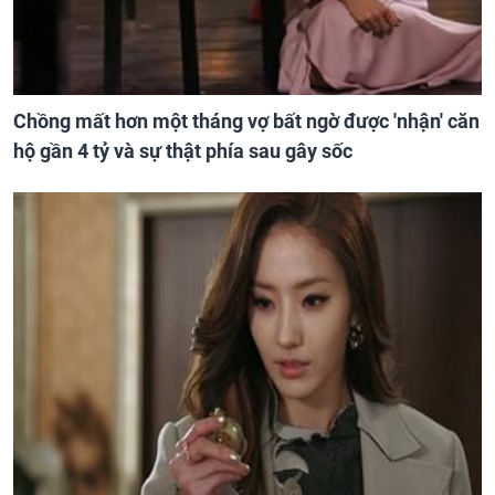
Chồng mất hơn một tháng vợ bất ngờ được 'nhận' căn
hộ gần 4 tỷ và sự thật phía sau gây sốc