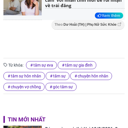
cấm' với nhân tình mới để rồi nhận
về trái đắng
Xem thêm
Theo
Dư Hoài (TH) | Phụ Nữ Sức Khỏe
Từ khóa:
tâm sự eva
tâm sự gia đình
tâm sự hôn nhân
tâm sự
chuyện hôn nhân
chuyện vợ chồng
góc tâm sự
TIN MỚI NHẤT