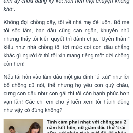
anh ấy chưa đăng ký kết hôn nên mọi chuyện không
khó".
Không đợi chồng dậy, tôi về nhà mẹ đẻ luôn. Bố mẹ
tôi sốc lắm, ban đầu cũng can ngăn, khuyên nhủ
nhưng thấy tôi kiên quyết thì đành chịu. “Uyên thâm”
kiểu như nhà chồng tôi tới mức coi con dâu chẳng
khác gì người ở thì tôi xin mang tiếng một đời chồng
còn hơn!
Nếu tái hôn vào làm dâu một gia đình “úi xùi” như lời
bố chồng cũ nói, thế nhưng họ yêu con quý cháu,
cưng con dâu như con gái thì tôi còn hạnh phúc hơn
vạn lần! Các chị em cho ý kiến xem tôi hành động
như vậy có đúng không?
Tình cảm phai nhạt với chồng sau 2
năm kết hôn, nữ giám đốc thử 'trái