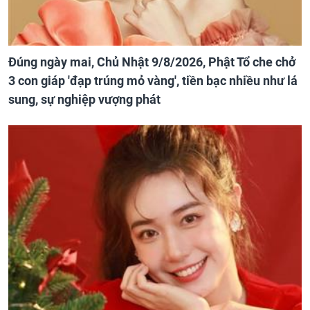
Đúng ngày mai, Chủ Nhật 9/8/2026, Phật Tổ che chở
3 con giáp 'đạp trúng mỏ vàng', tiền bạc nhiều như lá
sung, sự nghiệp vượng phát