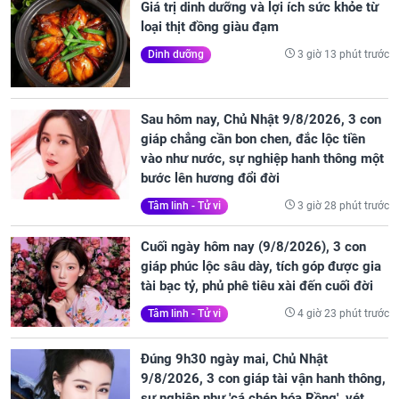
Giá trị dinh dưỡng và lợi ích sức khỏe từ
loại thịt đồng giàu đạm
3 giờ 13 phút trước
Dinh dưỡng
Sau hôm nay, Chủ Nhật 9/8/2026, 3 con
giáp chẳng cần bon chen, đắc lộc tiền
vào như nước, sự nghiệp hanh thông một
bước lên hương đổi đời
3 giờ 28 phút trước
Tâm linh - Tử vi
Cuối ngày hôm nay (9/8/2026), 3 con
giáp phúc lộc sâu dày, tích góp được gia
tài bạc tỷ, phủ phê tiêu xài đến cuối đời
4 giờ 23 phút trước
Tâm linh - Tử vi
Đúng 9h30 ngày mai, Chủ Nhật
9/8/2026, 3 con giáp tài vận hanh thông,
sự nghiệp như 'cá chép hóa Rồng', vét