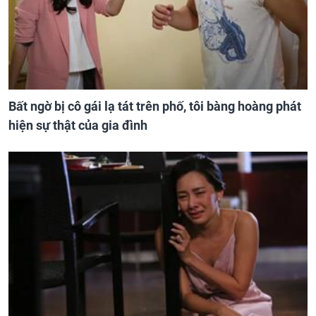
Bất ngờ bị cô gái lạ tát trên phố, tôi bàng hoàng phát
hiện sự thật của gia đình