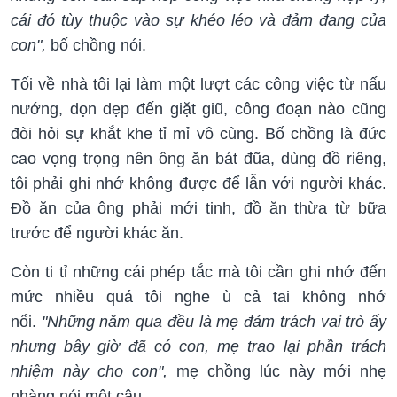
cái đó tùy thuộc vào sự khéo léo và đảm đang của
con",
bố chồng nói.
Tối về nhà tôi lại làm một lượt các công việc từ nấu
nướng, dọn dẹp đến giặt giũ, công đoạn nào cũng
đòi hỏi sự khắt khe tỉ mỉ vô cùng. Bố chồng là đức
cao vọng trọng nên ông ăn bát đũa, dùng đồ riêng,
tôi phải ghi nhớ không được để lẫn với người khác.
Đồ ăn của ông phải mới tinh, đồ ăn thừa từ bữa
trước để người khác ăn.
Còn ti tỉ những cái phép tắc mà tôi cần ghi nhớ đến
mức nhiều quá tôi nghe ù cả tai không nhớ
nổi.
"Những năm qua đều là mẹ đảm trách vai trò ấy
nhưng bây giờ đã có con, mẹ trao lại phần trách
nhiệm này cho con",
mẹ chồng lúc này mới nhẹ
nhàng nói một câu.