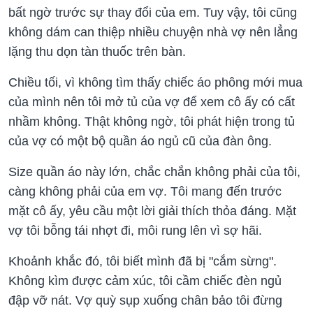
bất ngờ trước sự thay đổi của em. Tuy vậy, tôi cũng
không dám can thiệp nhiều chuyện nhà vợ nên lẳng
lặng thu dọn tàn thuốc trên bàn.
Chiều tối, vì không tìm thấy chiếc áo phông mới mua
của mình nên tôi mở tủ của vợ để xem cô ấy có cất
nhầm không. Thật không ngờ, tôi phát hiện trong tủ
của vợ có một bộ quần áo ngủ cũ của đàn ông.
Size quần áo này lớn, chắc chắn không phải của tôi,
càng không phải của em vợ. Tôi mang đến trước
mặt cô ấy, yêu cầu một lời giải thích thỏa đáng. Mặt
vợ tôi bỗng tái nhợt đi, môi rung lên vì sợ hãi.
Khoảnh khắc đó, tôi biết mình đã bị "cắm sừng".
Không kìm được cảm xúc, tôi cầm chiếc đèn ngủ
đập vỡ nát. Vợ quỳ sụp xuống chân bảo tôi đừng