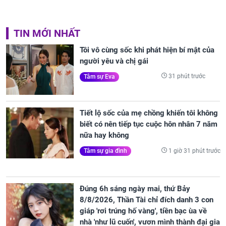
TIN MỚI NHẤT
Tôi vô cùng sốc khi phát hiện bí mật của
người yêu và chị gái
31 phút trước
Tâm sự Eva
Tiết lộ sốc của mẹ chồng khiến tôi không
biết có nên tiếp tục cuộc hôn nhân 7 năm
nữa hay không
1 giờ 31 phút trước
Tâm sự gia đình
Đúng 6h sáng ngày mai, thứ Bảy
8/8/2026, Thần Tài chỉ đích danh 3 con
giáp 'rơi trúng hố vàng', tiền bạc ùa về
nhà 'như lũ cuốn', vươn mình thành đại gia