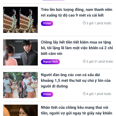
Trèo lên bức tượng đồng, nam thanh niên
rơi xuống từ độ cao 9 mét và cái kết
3 giờ 1 phút trước
Video
Chồng lấy hết tiền tiết kiệm mua xe tặng
bồ, tôi lặng lẽ làm một việc khiến cả 2 chỉ
biết câm nín
3 giờ 31 phút trước
Ngoại tình
Người đàn ông vác con cá sấu dài
khoảng 1,5 mét thu hút sự chú ý lớn của
người đi đường
4 giờ 1 phút trước
Video
Nhân tình của chồng kêu mang thai vòi
tiền, người vợ gửi ngay tờ giấy này khiến