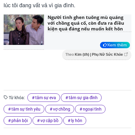
lúc tôi đang vất vả vì gia đình.
Người tình ghen tuông mù quáng
với chồng quá cố, còn đưa ra điều
kiện quá đáng nếu muốn kết hôn
Xem thêm
Theo
Kim (t/h) | Phụ Nữ Sức Khỏe
Từ khóa:
tâm sự eva
tâm sự gia đình
tâm sự tình yêu
vợ chồng
ngoại tình
phản bội
vợ cặp bồ
ly hôn