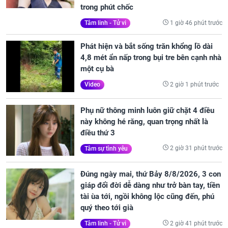
trong phút chốc
1 giờ 46 phút trước
Tâm linh - Tử vi
Phát hiện và bắt sống trăn khổng lồ dài
4,8 mét ẩn nấp trong bụi tre bên cạnh nhà
một cụ bà
2 giờ 1 phút trước
Video
Phụ nữ thông minh luôn giữ chặt 4 điều
này không hé răng, quan trọng nhất là
điều thứ 3
2 giờ 31 phút trước
Tâm sự tình yêu
Đúng ngày mai, thứ Bảy 8/8/2026, 3 con
giáp đổi đời dễ dàng như trở bàn tay, tiền
tài ùa tới, ngồi không lộc cũng đến, phú
quý theo tới già
2 giờ 41 phút trước
Tâm linh - Tử vi