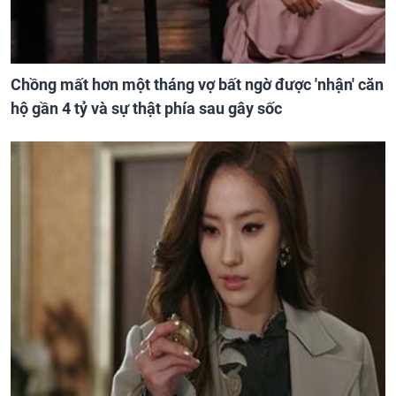
Chồng mất hơn một tháng vợ bất ngờ được 'nhận' căn
hộ gần 4 tỷ và sự thật phía sau gây sốc