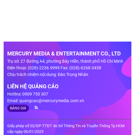
MERCURY MEDIA & ENTERTAINMENT CO., LTD
Trụ sở: 27 đường A4, phường Bảy Hiền, thành phố Hồ Chí Minh
Điện thoại: (028)-2236.9999 Fax: (028)-6268.0458
Chịu trách nhiệm nội dung: Đào Trọng Nhân
LIÊN HỆ QUẢNG CÁO
Hotline: 0909 750 307
Email:
quangcao@mercurymedia.com.vn
BẢNG GIÁ
Giấy phép số 02/GP-TTĐT do Sở Thông Tin và Truyền Thông Tp.HCM
cấp ngày 06/01/2025