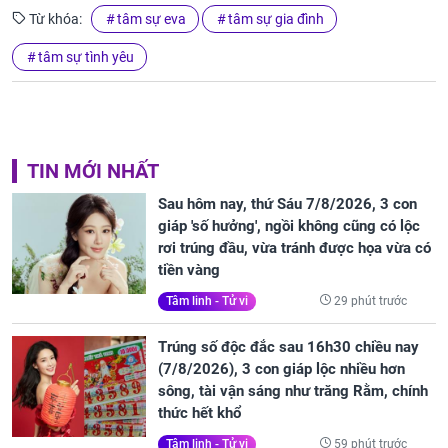
Từ khóa:
tâm sự eva
tâm sự gia đình
tâm sự tình yêu
TIN MỚI NHẤT
Sau hôm nay, thứ Sáu 7/8/2026, 3 con
giáp 'số hưởng', ngồi không cũng có lộc
rơi trúng đầu, vừa tránh được họa vừa có
tiền vàng
29 phút trước
Tâm linh - Tử vi
Trúng số độc đắc sau 16h30 chiều nay
(7/8/2026), 3 con giáp lộc nhiều hơn
sông, tài vận sáng như trăng Rằm, chính
thức hết khổ
59 phút trước
Tâm linh - Tử vi