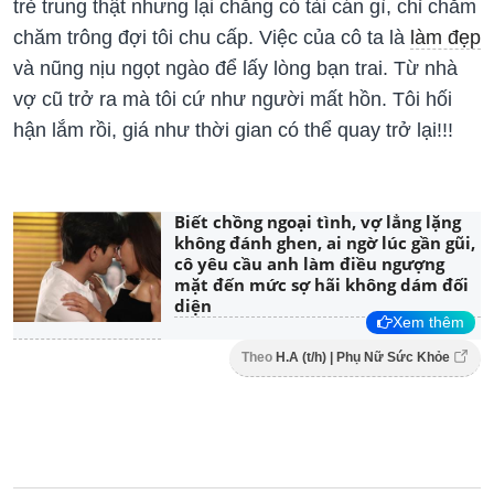
trẻ trung thật nhưng lại chẳng có tài cán gì, chỉ chăm
chăm trông đợi tôi chu cấp. Việc của cô ta là
làm đẹp
và nũng nịu ngọt ngào để lấy lòng bạn trai. Từ nhà
vợ cũ trở ra mà tôi cứ như người mất hồn. Tôi hối
hận lắm rồi, giá như thời gian có thể quay trở lại!!!
Biết chồng ngoại tình, vợ lẳng lặng
không đánh ghen, ai ngờ lúc gần gũi,
cô yêu cầu anh làm điều ngượng
mặt đến mức sợ hãi không dám đối
diện
Xem thêm
Theo
H.A (t/h) | Phụ Nữ Sức Khỏe