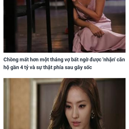
Chồng mất hơn một tháng vợ bất ngờ được 'nhận' căn
hộ gần 4 tỷ và sự thật phía sau gây sốc