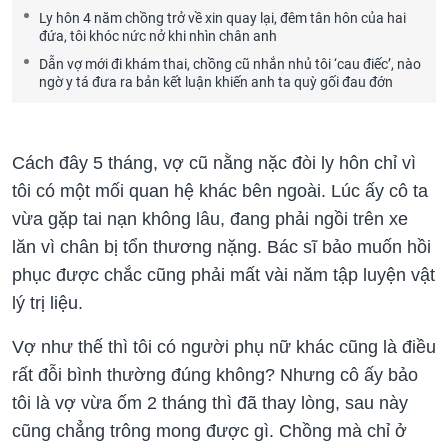
Ly hôn 4 năm chồng trở về xin quay lại, đêm tân hôn của hai
đứa, tôi khóc nức nở khi nhìn chân anh
Dẫn vợ mới đi khám thai, chồng cũ nhắn nhủ tôi ‘cau điếc’, nào
ngờ y tá đưa ra bản kết luận khiến anh ta quỳ gối đau đớn
Cách đây 5 tháng, vợ cũ nằng nặc đòi ly hôn chỉ vì
tôi có một mối quan hệ khác bên ngoài. Lúc ấy cô ta
vừa gặp tai nạn không lâu, đang phải ngồi trên xe
lăn vì chân bị tổn thương nặng. Bác sĩ bảo muốn hồi
phục được chắc cũng phải mất vài năm tập luyện vật
lý trị liệu.
Vợ như thế thì tôi có người phụ nữ khác cũng là điều
rất đỗi bình thường đúng không? Nhưng cô ấy bảo
tôi là vợ vừa ốm 2 tháng thì đã thay lòng, sau này
cũng chẳng trông mong được gì. Chồng mà chỉ ở