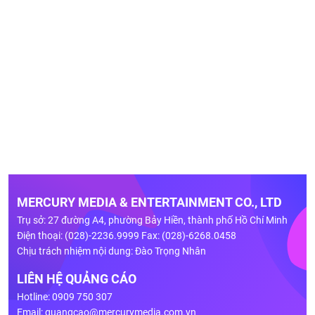
MERCURY MEDIA & ENTERTAINMENT CO., LTD
Trụ sở: 27 đường A4, phường Bảy Hiền, thành phố Hồ Chí Minh
Điện thoại: (028)-2236.9999 Fax: (028)-6268.0458
Chịu trách nhiệm nội dung: Đào Trọng Nhân
LIÊN HỆ QUẢNG CÁO
Hotline: 0909 750 307
Email:
quangcao@mercurymedia.com.vn