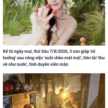
Kể từ ngày mai, thứ Sáu 7/8/2026, 3 con giáp 'số
hưởng' sau công việc 'xuôi chèo mát mái', tiền tài 'thu
về như nước', tình duyên viên mãn