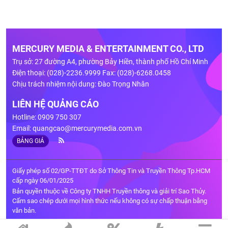
MERCURY MEDIA & ENTERTAINMENT CO., LTD
Trụ sở: 27 đường A4, phường Bảy Hiền, thành phố Hồ Chí Minh
Điện thoại: (028)-2236.9999 Fax: (028)-6268.0458
Chịu trách nhiệm nội dung: Đào Trọng Nhân
LIÊN HỆ QUẢNG CÁO
Hotline: 0909 750 307
Email:
quangcao@mercurymedia.com.vn
BẢNG GIÁ
Giấy phép số 02/GP-TTĐT do Sở Thông Tin và Truyền Thông Tp.HCM
cấp ngày 06/01/2025
Bản quyền thuộc về Công ty TNHH Truyền thông và giải trí Sao Thủy.
Cấm sao chép dưới mọi hình thức nếu không có sự chấp thuận bằng
văn bản.