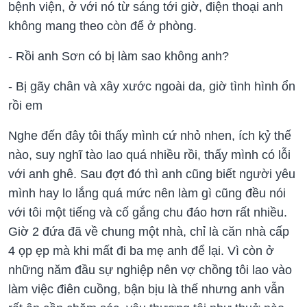
bệnh viện, ở với nó từ sáng tới giờ, điện thoại anh
không mang theo còn để ở phòng.
- Rồi anh Sơn có bị làm sao không anh?
- Bị gãy chân và xây xước ngoài da, giờ tình hình ổn
rồi em
Nghe đến đây tôi thấy mình cứ nhỏ nhen, ích kỷ thế
nào, suy nghĩ tào lao quá nhiều rồi, thấy mình có lỗi
với anh ghê. Sau đợt đó thì anh cũng biết người yêu
mình hay lo lắng quá mức nên làm gì cũng đều nói
với tôi một tiếng và cố gắng chu đáo hơn rất nhiều.
Giờ 2 đứa đã về chung một nhà, chỉ là căn nhà cấp
4 ọp ẹp mà khi mất đi ba mẹ anh để lại. Vì còn ở
những năm đầu sự nghiệp nên vợ chồng tôi lao vào
làm việc điên cuồng, bận bịu là thế nhưng anh vẫn