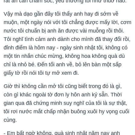
rất ân cần chăm sóc, yêu thương tôi như thuở nào.
Vậy mà dạo gần đây tôi thấy anh hay đi sớm về
muộn, một ngày nói với tôi chẳng được mấy lời, cơm
nước tôi chuẩn bị anh ăn được vài muỗng rồi thôi.
Tôi nghĩ tình cảm anh dành cho mình đã thay đổi rồi,
đỉnh điểm là hôm nay - ngày sinh nhật tôi, không có
một tin nhắn chúc mừng, không hoa không quà dù
chỉ là nhỏ bé. Đến tối anh về, bỏ lên bàn một sấp
giấy tờ rồi nói tôi tự mở xem đi.
Giờ thì không cần mở tôi cũng biết trong đó là gì,
còn gì khác ngoài tờ đơn ly hôn anh ký sẵn. Thời
gian qua đã chứng minh suy nghĩ của tôi là sự thật,
tôi rơi nước mắt chấp nhận buông xuôi hy vọng cuối
cùng.
- Em bất ngờ không, quà sinh nhật năm nay anh