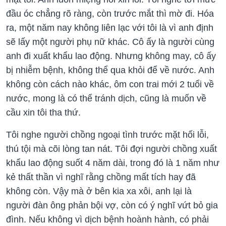
đầu óc chẳng rõ ràng, còn trước mắt thì mờ đi. Hóa
ra, một năm nay không liên lạc với tôi là vì anh định
sẽ lấy một người phụ nữ khác. Cô ấy là người cùng
anh đi xuất khẩu lao động. Nhưng không may, cô ấy
bị nhiễm bệnh, không thể qua khỏi để về nước. Anh
không còn cách nào khác, ôm con trai mới 2 tuổi về
nước, mong là có thể tránh dịch, cũng là muốn về
cầu xin tôi tha thứ.
Tôi nghe người chồng ngoại tình trước mặt hối lỗi,
thú tội mà cõi lòng tan nát. Tôi đợi người chồng xuất
khẩu lao động suốt 4 năm dài, trong đó là 1 năm như
kẻ thất thần vì nghĩ rằng chồng mất tích hay đã
không còn. Vậy mà ở bên kia xa xôi, anh lại là
người đàn ông phản bội vợ, còn có ý nghĩ vứt bỏ gia
đình. Nếu không vì dịch bệnh hoành hành, có phải