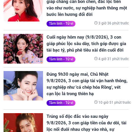
giáp chẳng cần bon chen, đắc lộc tiền
vào như nước, sự nghiệp hanh thông một
bước lên hương đổi đời
3 giờ 36 phút trước
Tâm linh - Tử vi
Cuối ngày hôm nay (9/8/2026), 3 con
giáp phúc lộc sâu dày, tích góp được gia
tài bạc tỷ, phủ phê tiêu xài đến cuối đời
4 giờ 31 phút trước
Tâm linh - Tử vi
Đúng 9h30 ngày mai, Chủ Nhật
9/8/2026, 3 con giáp tài vận hanh thông,
sự nghiệp như 'cá chép hóa Rồng', vét
cạn lộc lá trong thiên hạ
10 giờ 51 phút trước
Tâm linh - Tử vi
Trúng số độc đắc vào sau ngày
9/8/2026, 3 con giáp tiền của dư dôi, tài
lộc nối đuôi nhau chạy vào nhà, sự