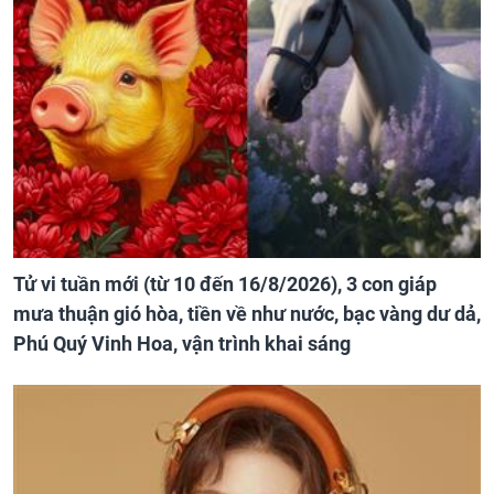
Tử vi tuần mới (từ 10 đến 16/8/2026), 3 con giáp
mưa thuận gió hòa, tiền về như nước, bạc vàng dư dả,
Phú Quý Vinh Hoa, vận trình khai sáng