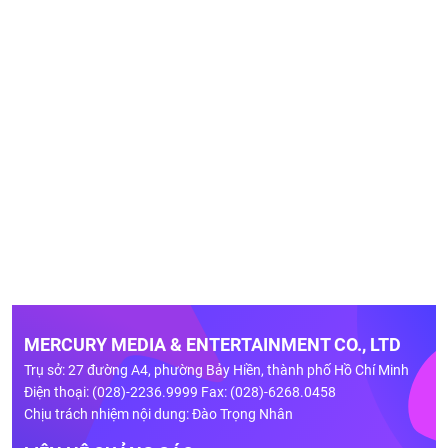
MERCURY MEDIA & ENTERTAINMENT CO., LTD
Trụ sở: 27 đường A4, phường Bảy Hiền, thành phố Hồ Chí Minh
Điện thoại: (028)-2236.9999 Fax: (028)-6268.0458
Chịu trách nhiệm nội dung: Đào Trọng Nhân