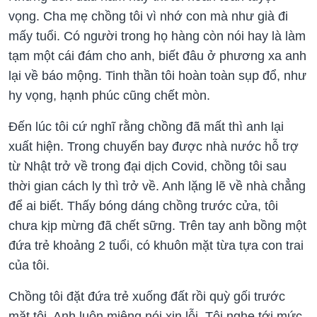
vọng. Cha mẹ chồng tôi vì nhớ con mà như già đi
mấy tuổi. Có người trong họ hàng còn nói hay là làm
tạm một cái đám cho anh, biết đâu ở phương xa anh
lại về báo mộng. Tinh thần tôi hoàn toàn sụp đổ, như
hy vọng, hạnh phúc cũng chết mòn.
Đến lúc tôi cứ nghĩ rằng chồng đã mất thì anh lại
xuất hiện. Trong chuyến bay được nhà nước hỗ trợ
từ Nhật trở về trong đại dịch Covid, chồng tôi sau
thời gian cách ly thì trở về. Anh lặng lẽ về nhà chẳng
để ai biết. Thấy bóng dáng chồng trước cửa, tôi
chưa kịp mừng đã chết sững. Trên tay anh bồng một
đứa trẻ khoảng 2 tuổi, có khuôn mặt từa tựa con trai
của tôi.
Chồng tôi đặt đứa trẻ xuống đất rồi quỳ gối trước
mặt tôi. Anh luôn miệng nói xin lỗi. Tôi nghe tới mức