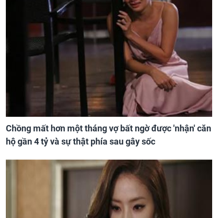
Chồng mất hơn một tháng vợ bất ngờ được 'nhận' căn
hộ gần 4 tỷ và sự thật phía sau gây sốc