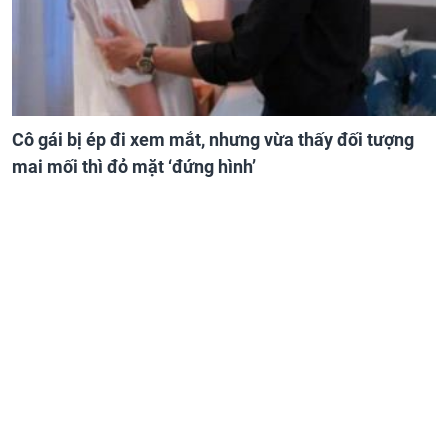
Cô gái bị ép đi xem mắt, nhưng vừa thấy đối tượng
mai mối thì đỏ mặt ‘đứng hình’