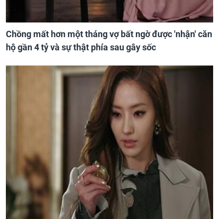
Chồng mất hơn một tháng vợ bất ngờ được 'nhận' căn
hộ gần 4 tỷ và sự thật phía sau gây sốc