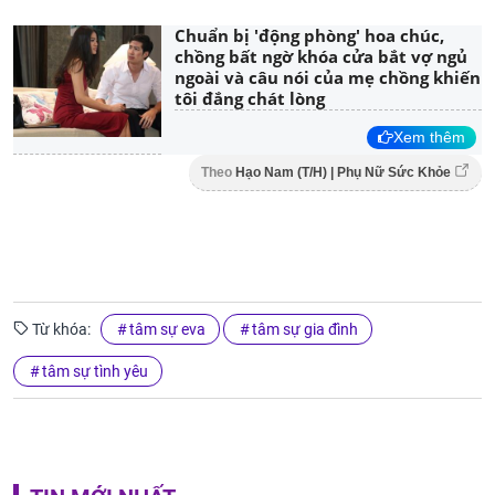
Chuẩn bị 'động phòng' hoa chúc,
chồng bất ngờ khóa cửa bắt vợ ngủ
ngoài và câu nói của mẹ chồng khiến
tôi đắng chát lòng
Xem thêm
Theo
Hạo Nam (T/H) | Phụ Nữ Sức Khỏe
Từ khóa:
tâm sự eva
tâm sự gia đình
tâm sự tình yêu